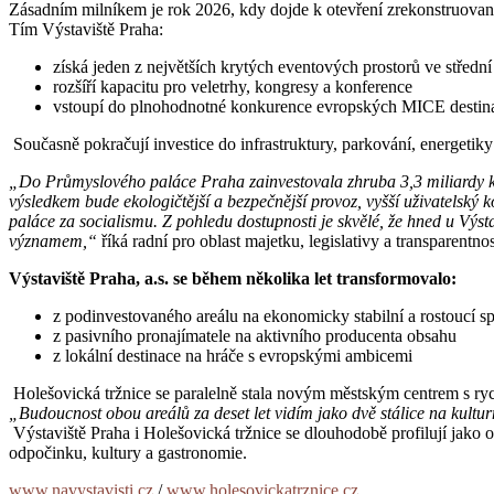
Zásadním milníkem je rok 2026, kdy dojde k otevření zrekonstruov
Tím Výstaviště Praha:
získá jeden z největších krytých eventových prostorů ve středn
rozšíří kapacitu pro veletrhy, kongresy a konference
vstoupí do plnohodnotné konkurence evropských MICE destin
Současně pokračují investice do infrastruktury, parkování, energetik
„Do Průmyslového paláce Praha zainvestovala zhruba 3,3 miliardy ko
výsledkem bude ekologičtější a bezpečnější provoz, vyšší uživatelský
paláce za socialismu. Z pohledu dostupnosti je skvělé, že hned u Výs
významem,“
říká radní pro oblast majetku, legislativy a transparent
Výstaviště Praha, a.s. se během několika let transformovalo:
z podinvestovaného areálu na ekonomicky stabilní a rostoucí s
z pasivního pronajímatele na aktivního producenta obsahu
z lokální destinace na hráče s evropskými ambicemi
Holešovická tržnice se paralelně stala novým městským centrem s ry
„Budoucnost obou areálů za deset let vidím jako dvě stálice na kulturn
Výstaviště Praha i Holešovická tržnice se dlouhodobě profilují jako o
odpočinku, kultury a gastronomie.
www.navystavisti.cz
/
www.holesovickatrznice.cz