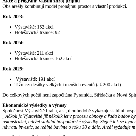
Akce a program: vlastní zdroj příjmů
Oba areály kombinují model pronájmu prostor s vlastní produkcí.
Rok 2023:
Výstaviště: 152 akcí
Holešovická tržnice: 92
Rok 2024:
Výstaviště: 211 akcí
Holešovická tržnice: 162 akcí
Rok 2025:
Výstaviště: 191 akcí
Tržnice: desítky velkých i menších eventů (až 200 akcí)
Do celkových počtů není započítána Pyramida, Střídačka a Nová Spi
Ekonomické výsledky a výnosy
Společnost Výstaviště Praha, a.s., dlouhodobě vykazuje stabilní hospo
„Ačkoli je Výstaviště již několik let v procesu obnovy a řada budov b
rekonstrukcí, udržet stabilní hospodářské výsledky. Stejně tak se nyní
návratu investic, se reálně bavíme o roku 38 a dále. Areál vyžaduje m