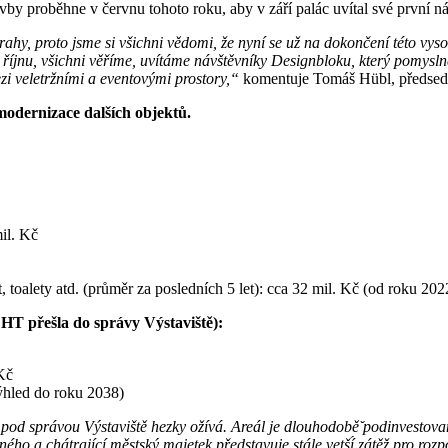
by proběhne v červnu tohoto roku, aby v září palác uvítal své první n
hy, proto jsme si všichni vědomi, že nyní se už na dokončení této vyso
 říjnu, všichni věříme, uvítáme návštěvníky Designbloku, který pomysln
i veletržními a eventovými prostory,“
komentuje Tomáš Hübl, předseda 
modernizace dalších objektů.
il. Kč
toalety atd. (průměr za posledních 5 let): cca 32 mil. Kč (od roku 20
 HT přešla do správy Výstaviště):
 Kč
ýhled do roku 2038)
pod správou Výstaviště hezky ožívá. Areál je dlouhodobě̌ podinvestovany
ho a chátrající městský majetek představuje stále vetší́ zátěž pro roz