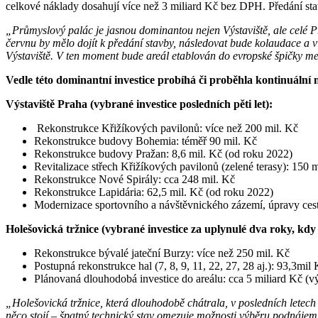
celkové náklady dosahují více než 3 miliard Kč bez DPH. Předání stav
„Průmyslový palác je jasnou dominantou nejen Výstaviště, ale celé Pra
červnu by mělo dojít k předání stavby, následovat bude kolaudace a v
Výstaviště. V ten moment bude areál etablován do evropské špičky mez
Vedle této dominantní investice probíhá či proběhla kontinuální 
Výstaviště Praha (vybrané investice posledních pěti let):
Rekonstrukce Křižíkových pavilonů: více než 200 mil. Kč
Rekonstrukce budovy Bohemia: téměř 90 mil. Kč
Rekonstrukce budovy Pražan: 8,6 mil. Kč (od roku 2022)
Revitalizace střech Křižíkových pavilonů (zelené terasy): 150 m
Rekonstrukce Nové Spirály: cca 248 mil. Kč
Rekonstrukce Lapidária: 62,5 mil. Kč (od roku 2022)
Modernizace sportovního a návštěvnického zázemí, úpravy cest, 
Holešovická tržnice (vybrané investice za uplynulé dva roky, kdy
Rekonstrukce bývalé jateční Burzy: více než 250 mil. Kč
Postupná rekonstrukce hal (7, 8, 9, 11, 22, 27, 28 aj.): 93,3mil
Plánovaná dlouhodobá investice do areálu: cca 5 miliard Kč (v
„Holešovická tržnice, která dlouhodobě chátrala, v posledních letech 
něco stojí – špatný technický stav omezuje možnosti výběru podnájemné