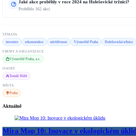
Jaké akce proběhly v roce 2024 na Holešovické tržnici?
Proběhlo 162 akcí.
TÉMATA
investice
rekonstrukce
návštěvnost
Výstaviště Praha
Holešovická tržnice
FIRMY A ORGANIZACE
Výstaviště Praha, a.s.
OSOBY
Tomáš Hübl
MÍSTA
Praha
Aktuálně
Mira Mop 10: Inovace v ekologickém úkli