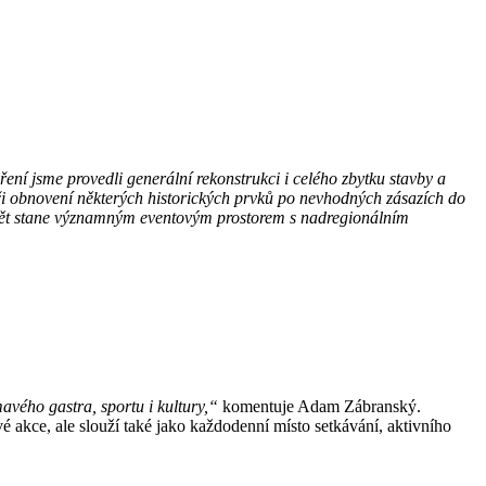
í jsme provedli generální rekonstrukci i celého zbytku stavby a
u či obnovení některých historických prvků po nevhodných zásazích do
e opět stane významným eventovým prostorem s nadregionálním
mavého gastra, sportu i kultury,“
komentuje Adam Zábranský.
é akce, ale slouží také jako každodenní místo setkávání, aktivního