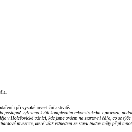
rála.
daření i při vysoké investiční aktivitě.
yla postupně vyřazena kvůli komplexním rekonstrukcím z provozu, podaři
 děje v Holešovické tržnici, kde jsme ovšem na startovní čáře, co se tý
iliardové investice, které však vzhledem ke stavu budov měly přijít mn