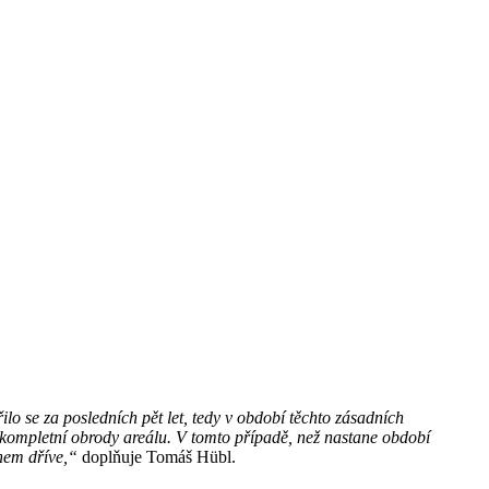
lo se za posledních pět let, tedy v období těchto zásadních
če kompletní obrody areálu. V tomto případě, než nastane období
ohem dříve,“
doplňuje Tomáš Hübl.