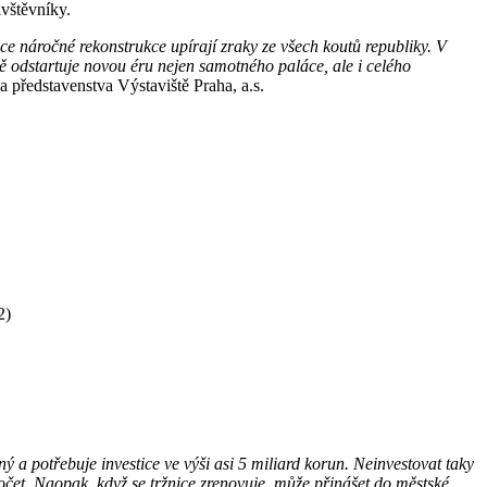
ávštěvníky.
ce náročné rekonstrukce upírají zraky ze všech koutů republiky. V
ě odstartuje novou éru nejen samotného paláce, ale i celého
představenstva Výstaviště Praha, a.s.
22)
́ a potřebuje investice ve výši asi 5 miliard korun. Neinvestovat taky
počet. Naopak, když se tržnice zrenovuje, může přinášet do městské