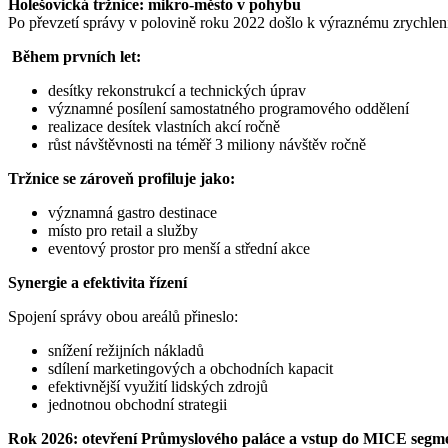
Holešovická tržnice: mikro-město v pohybu
Po převzetí správy v polovině roku 2022 došlo k výraznému zrychlení
Během prvních let:
desítky rekonstrukcí a technických úprav
významné posílení samostatného programového oddělení
realizace desítek vlastních akcí ročně
růst návštěvnosti na téměř 3 miliony návštěv ročně
Tržnice se zároveň profiluje jako:
významná gastro destinace
místo pro retail a služby
eventový prostor pro menší a střední akce
Synergie a efektivita řízení
Spojení správy obou areálů přineslo:
snížení režijních nákladů
sdílení marketingových a obchodních kapacit
efektivnější využití lidských zdrojů
jednotnou obchodní strategii
Rok 2026: otevření Průmyslového paláce a vstup do MICE segm