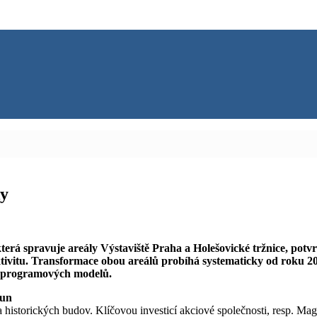
ky
terá spravuje areály Výstaviště Praha a Holešovické tržnice, potvrz
tivitu. Transformace obou areálů probíhá systematicky od roku 2018
a programových modelů.
run
a historických budov. Klíčovou investicí akciové společnosti, resp. Mag