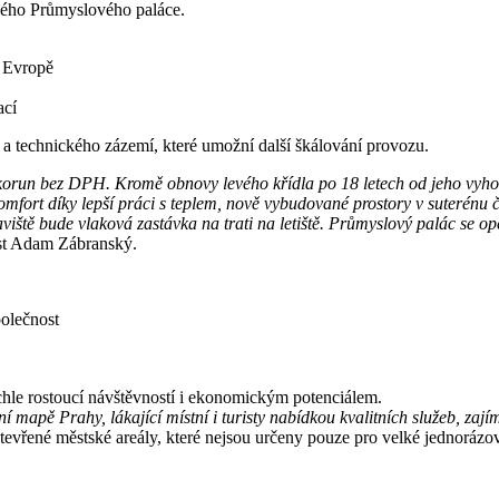
aného Průmyslového paláce.
í Evropě
ací
y a technického zázemí, které umožní další škálování provozu.
run bez DPH. Kromě obnovy levého křídla po 18 letech od jeho vyhořen
 komfort díky lepší práci s teplem, nově vybudované prostory v suterén
taviště bude vlaková zastávka na trati na letiště. Průmyslový palác s
nost Adam Zábranský.
polečnost
chle rostoucí návštěvností i ekonomickým potenciálem.
í mapě Prahy, lákající místní i turisty nabídkou kvalitních služeb, zají
tevřené městské areály, které nejsou určeny pouze pro velké jednorázov