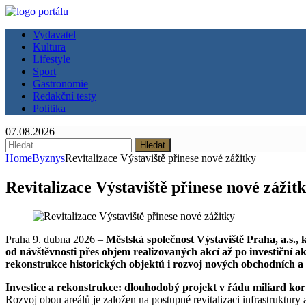
Vydavatel
Kultura
Lifestyle
Sport
Gastronomie
Redakční testy
Politika
07.08.2026
Vyhledávání
Home
Byznys
Revitalizace Výstaviště přinese nové zážitky
Revitalizace Výstaviště přinese nové zážit
Praha 9. dubna 2026 –
Městská společnost Výstaviště Praha, a.s., k
od návštěvnosti přes objem realizovaných akcí až po investiční ak
rekonstrukce historických objektů i rozvoj nových obchodních 
Investice a rekonstrukce: dlouhodobý projekt v řádu miliard ko
Rozvoj obou areálů je založen na postupné revitalizaci infrastruktury 