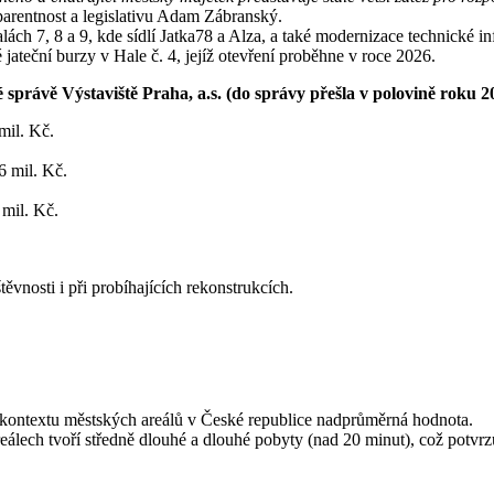
nsparentnost a legislativu Adam Zábranský.
ách 7, 8 a 9, kde sídlí Jatka78 a Alza, a také modernizace technické inf
é jateční burzy v Hale č. 4, jejíž otevření proběhne v roce 2026.
é správě Výstaviště Praha, a.s. (do správy přešla v polovině roku 2
mil. Kč.
6 mil. Kč.
 mil. Kč.
ěvnosti i při probíhajících rekonstrukcích.
 v kontextu městských areálů v České republice nadprůměrná hodnota.
eálech tvoří středně dlouhé a dlouhé pobyty (nad 20 minut), což potvrz