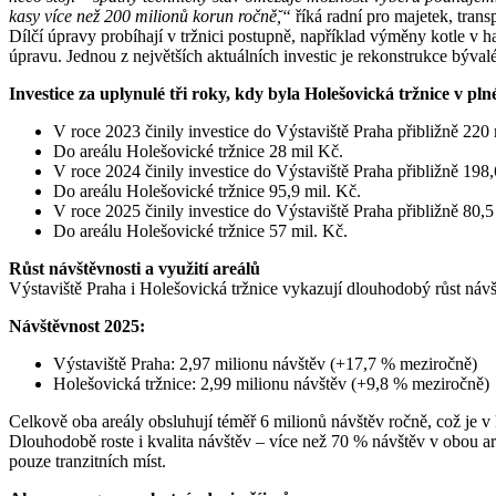
kasy více než 200 milionů korun ročně̌,“
říká radní pro majetek, tra
Dílčí úpravy probíhají v tržnici postupně, například výměny kotle v hal
úpravu. Jednou z největších aktuálních investic je rekonstrukce býval
Investice za uplynulé tři roky, kdy byla Holešovická tržnice v pln
V roce 2023 činily investice do Výstaviště Praha přibližně 220 
Do areálu Holešovické tržnice 28 mil Kč.
V roce 2024 činily investice do Výstaviště Praha přibližně 198,
Do areálu Holešovické tržnice 95,9 mil. Kč.
V roce 2025 činily investice do Výstaviště Praha přibližně 80,5
Do areálu Holešovické tržnice 57 mil. Kč.
Růst návštěvnosti a využití areálů
Výstaviště Praha i Holešovická tržnice vykazují dlouhodobý růst návšt
Návštěvnost 2025:
Výstaviště Praha: 2,97 milionu návštěv (+17,7 % meziročně)
Holešovická tržnice: 2,99 milionu návštěv (+9,8 % meziročně)
Celkově oba areály obsluhují téměř 6 milionů návštěv ročně, což je
Dlouhodobě roste i kvalita návštěv – více než 70 % návštěv v obou ar
pouze tranzitních míst.