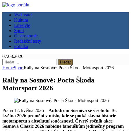
Vydavatel
Kultura
Lifestyle
Sport
Gastronomie
Redakční testy
Politika
07.08.2026
Vyhledávání
Home
Sport
Rally na Sosnové: Pocta Škoda Motorsport 2026
Rally na Sosnové: Pocta Škoda
Motorsport 2026
Praha 12. května 2026 –
Autodrom Sosnová se v sobotu 16.
května 2026 promění v místo, kde se potká slavná historie
motorsportu s absolutní současností. Čtvrtý ročník akce
Sosnová Classic 2026 nabídne fanouškům jedinečný program