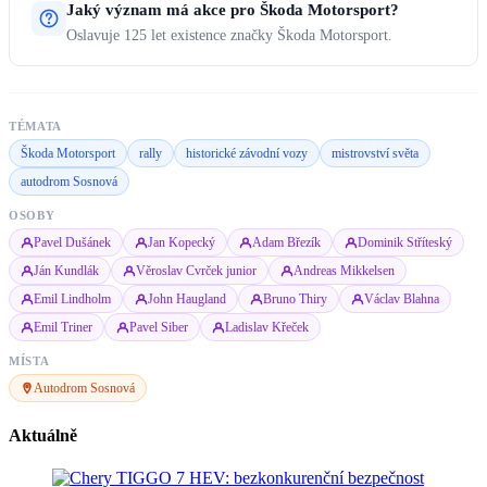
Jaký význam má akce pro Škoda Motorsport?
Oslavuje 125 let existence značky Škoda Motorsport.
TÉMATA
Škoda Motorsport
rally
historické závodní vozy
mistrovství světa
autodrom Sosnová
OSOBY
Pavel Dušánek
Jan Kopecký
Adam Březík
Dominik Stříteský
Ján Kundlák
Věroslav Cvrček junior
Andreas Mikkelsen
Emil Lindholm
John Haugland
Bruno Thiry
Václav Blahna
Emil Triner
Pavel Siber
Ladislav Křeček
MÍSTA
Autodrom Sosnová
Aktuálně