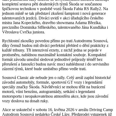
kompletní sestava pěti dealerských týmů Škoda se současnou
špičkovou technikou v podobě vozů Škoda Fabia RS Rally2. Na
jednom místě se tak představí zkušení šampioni i nová generace
talentovaných jezdců. Diváci uvidí v akci úřadujícího českého
mistra Jana Kopeckého, dravého showmana Adama Březíka,
precizního Dominika Stříteského, talentovaného Jána Kundláka i
Věroslava Cvrčka juniora.
Rychlostní zkoušky povedou přímo po trati Autodromu Sosnová,
díky čemuž budou mít diváci perfektní přehled o dění prakticky z
každé tribuny. Tři intenzivní erzety, z nichž jedna se pojede v
protisměru, nabídnou maximálně kontaktní souboje. Kompaktní
formát závodu umožní sledovat jednotlivé průjezdy téměř bez
přerušení a fanoušci budou navíc moci nahlédnout i do servisního
zázemí týmů, které bude umístěno přímo vedle trati.
Sosnová Classic ale nebude jen o rally. Celý areál zaplní historické
závodní automobily, formule, sportovní GT vozy i legendární
speciály značky Škoda. Návštěvníci se mohou těšit na burácení
motorů, vůni benzínu, autogramiády, setkání s legendami
motorsportu i neopakovatelnou atmosféru akce, kde jsou závodní
vozy doslova na dosah ruky.
Akce se uskuteční v sobotu 16. května 2026 v areálu Driving Camp
Autodrom Sosnová nedaleko České Lípy. Předprodej vstupenek již