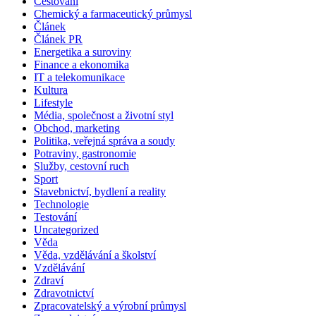
Cestování
Chemický a farmaceutický průmysl
Článek
Článek PR
Energetika a suroviny
Finance a ekonomika
IT a telekomunikace
Kultura
Lifestyle
Média, společnost a životní styl
Obchod, marketing
Politika, veřejná správa a soudy
Potraviny, gastronomie
Služby, cestovní ruch
Sport
Stavebnictví, bydlení a reality
Technologie
Testování
Uncategorized
Věda
Věda, vzdělávání a školství
Vzdělávání
Zdraví
Zdravotnictví
Zpracovatelský a výrobní průmysl