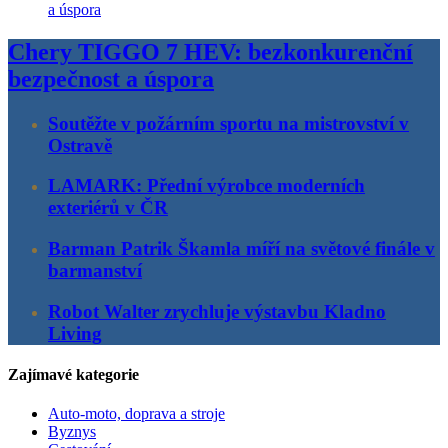
Chery TIGGO 7 HEV: bezkonkurenční
bezpečnost a úspora
Soutěžte v požárním sportu na mistrovství v
Ostravě
LAMARK: Přední výrobce moderních
exteriérů v ČR
Barman Patrik Škamla míří na světové finále v
barmanství
Robot Walter zrychluje výstavbu Kladno
Living
Zajímavé kategorie
Auto-moto, doprava a stroje
Byznys