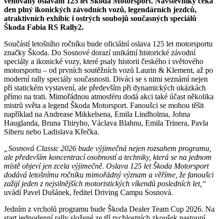
věnovaný oslavám 125 let Škoda Motorsport. Návštěvníky čeká
den plný ikonických závodních vozů, legendárních jezdců,
atraktivních exhibic i ostrých soubojů současných speciálů
Škoda Fabia RS Rally2.
Součástí letošního ročníku bude oficiální oslava 125 let motorsportu
značky Škoda. Do Sosnové dorazí unikátní historické závodní
speciály a ikonické vozy, které psaly historii českého i světového
motorsportu – od prvních soutěžních vozů Laurin & Klement, až po
moderní rally speciály současnosti. Diváci se s nimi seznámí nejen
při statickém vystavení, ale především při dynamických ukázkách
přímo na trati. Mimořádnou atmosféru dodá akci také účast několika
mistrů světa a legend Škoda Motorsport. Fanoušci se mohou těšit
například na Andrease Mikkelsena, Emila Lindholma, Johna
Hauglanda, Bruna Thiryho, Václava Blahnu, Emila Trinera, Pavla
Siberu nebo Ladislava Křečka.
„Sosnová Classic 2026 bude výjimečná nejen rozsahem programu,
ale především koncentrací osobností a techniky, která se na jednom
místě objeví jen zcela výjimečně. Oslava 125 let Škoda Motorsport
dodává letošnímu ročníku mimořádný význam a věříme, že fanoušci
zažijí jeden z nejsilnějších motoristických víkendů posledních let,“
uvádí Pavel Dušánek, ředitel Driving Campu Sosnová.
Jedním z vrcholů programu bude Škoda Dealer Team Cup 2026. Na
start jednodenní rally složené ze tří rychlostních zkoušek nastoupí