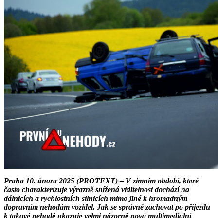
Praha 10. února 2025 (PROTEXT) – V zimním období, které
často charakterizuje výrazně snížená viditelnost dochází na
dálnicích a rychlostních silnicích mimo jiné k hromadným
dopravním nehodám vozidel. Jak se správně zachovat po příjezdu
k takové nehodě ukazuje velmi názorně nová multimediální