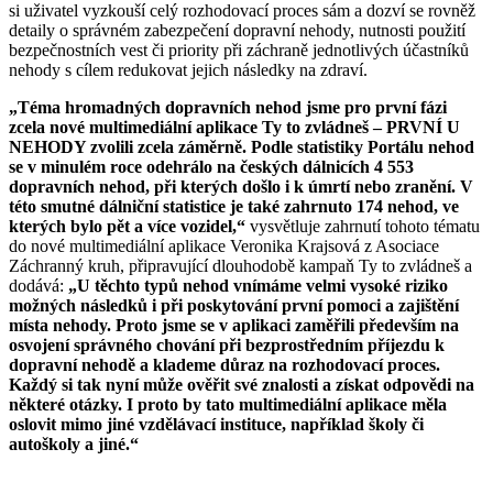
si uživatel vyzkouší celý rozhodovací proces sám a dozví se rovněž
detaily o správném zabezpečení dopravní nehody, nutnosti použití
bezpečnostních vest či priority při záchraně jednotlivých účastníků
nehody s cílem redukovat jejich následky na zdraví.
„Téma hromadných dopravních nehod jsme pro první fázi
zcela nové multimediální aplikace Ty to zvládneš – PRVNÍ U
NEHODY zvolili zcela záměrně. Podle statistiky Portálu nehod
se v minulém roce odehrálo na českých dálnicích 4 553
dopravních nehod, při kterých došlo i k úmrtí nebo zranění. V
této smutné dálniční statistice je také zahrnuto 174 nehod, ve
kterých bylo pět a více vozidel,“
vysvětluje zahrnutí tohoto tématu
do nové multimediální aplikace Veronika Krajsová z Asociace
Záchranný kruh, připravující dlouhodobě kampaň Ty to zvládneš a
dodává:
„U těchto typů nehod vnímáme velmi vysoké riziko
možných následků i při poskytování první pomoci a zajištění
místa nehody. Proto jsme se v aplikaci zaměřili především na
osvojení správného chování při bezprostředním příjezdu k
dopravní nehodě a klademe důraz na rozhodovací proces.
Každý si tak nyní může ověřit své znalosti a získat odpovědi na
některé otázky. I proto by tato multimediální aplikace měla
oslovit mimo jiné vzdělávací instituce, například školy či
autoškoly a jiné.“