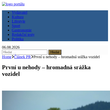
Vydavatel
Kultura
Lifestyle
Sport
Gastronomie
Redakční testy
Politika
06.08.2026
Vyhledávání
Home
Článek PR
První u nehody – hromadná srážka vozidel
První u nehody – hromadná srážka
vozidel