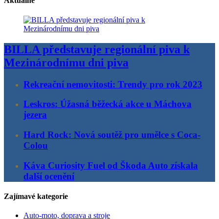
Aktuálně
BILLA představuje regionální piva k
Mezinárodnímu dni piva
Rekreační nemovitosti: Trendy pro rok 2023
Leskros: Úžasná běžecká akce u Máchova
jezera
Hard Rock: Nová soutěž pro umělce s Coca-
Colou
Káva Curiosity Fuel od Škoda Auto získala
další ocenění
Zajímavé kategorie
Auto-moto, doprava a stroje