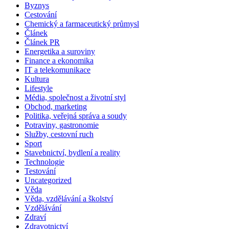
Byznys
Cestování
Chemický a farmaceutický průmysl
Článek
Článek PR
Energetika a suroviny
Finance a ekonomika
IT a telekomunikace
Kultura
Lifestyle
Média, společnost a životní styl
Obchod, marketing
Politika, veřejná správa a soudy
Potraviny, gastronomie
Služby, cestovní ruch
Sport
Stavebnictví, bydlení a reality
Technologie
Testování
Uncategorized
Věda
Věda, vzdělávání a školství
Vzdělávání
Zdraví
Zdravotnictví