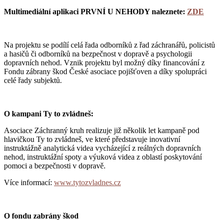
Multimediální aplikaci PRVNÍ U NEHODY naleznete:
ZDE
Na projektu se podílí celá řada odborníků z řad záchranářů, policistů
a hasičů či odborníků na bezpečnost v dopravě a psychologii
dopravních nehod. Vznik projektu byl možný díky financování z
Fondu zábrany škod České asociace pojišťoven a díky spolupráci
celé řady subjektů.
O kampani Ty to zvládneš:
Asociace Záchranný kruh realizuje již několik let kampaně pod
hlavičkou Ty to zvládneš, ve které představuje inovativní
instruktážně analytická videa vycházející z reálných dopravních
nehod, instruktážní spoty a výuková videa z oblastí poskytování
pomoci a bezpečnosti v dopravě.
Více informací:
www.tytozvladnes.cz
O fondu zabrány škod