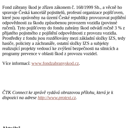
Fond zábrany škod je zřízen zákonem č. 168/1999 Sb., a věcně ho
spravuje Česká kancelář pojistitelů, profesní organizace pojišťoven,
které jsou oprávněny na území České republiky provozovat pojištění
odpovědnosti za škodu způsobenou provozem vozidla (povinné
ručení). Tyto pojišťovny do fondu zabrány škod odvádí ročně 3 % z
přijatého pojistného z pojištění odpovědnosti z provozu vozidla.
Prostředky z fondu jsou rozdělovány mezi základní složky IZS, tedy
hasiče, policisty a záchranáře, ostatní složky IZS a subjekty
realizující projekty vedoucí ke zvýšení bezpečnosti na silnicích a
programy prevence v oblasti škod z provozu vozidel.
Více informací:
www.fondzabranyskod.cz
.
ČTK Connect ke zprávě vydává obrazovou přílohu, která je k
dispozici na adrese
http://www.protext.cz
.