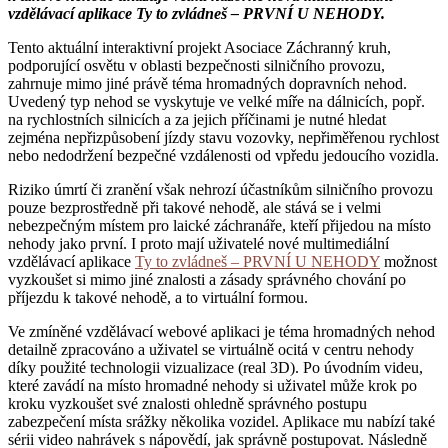
vzdělávací aplikace Ty to zvládneš – PRVNÍ U NEHODY.
Tento aktuální interaktivní projekt Asociace Záchranný kruh,
podporující osvětu v oblasti bezpečnosti silničního provozu,
zahrnuje mimo jiné právě téma hromadných dopravních nehod.
Uvedený typ nehod se vyskytuje ve velké míře na dálnicích, popř.
na rychlostních silnicích a za jejich příčinami je nutné hledat
zejména nepřizpůsobení jízdy stavu vozovky, nepřiměřenou rychlost
nebo nedodržení bezpečné vzdálenosti od vpředu jedoucího vozidla.
Riziko úmrtí či zranění však nehrozí účastníkům silničního provozu
pouze bezprostředně při takové nehodě, ale stává se i velmi
nebezpečným místem pro laické záchranáře, kteří přijedou na místo
nehody jako první. I proto mají uživatelé nové multimediální
vzdělávací aplikace
Ty to zvládneš – PRVNÍ U NEHODY
možnost
vyzkoušet si mimo jiné znalosti a zásady správného chování po
příjezdu k takové nehodě, a to virtuální formou.
Ve zmíněné vzdělávací webové aplikaci je téma hromadných nehod
detailně zpracováno a uživatel se virtuálně ocitá v centru nehody
díky použité technologii vizualizace (real 3D). Po úvodním videu,
které zavádí na místo hromadné nehody si uživatel může krok po
kroku vyzkoušet své znalosti ohledně správného postupu
zabezpečení místa srážky několika vozidel. Aplikace mu nabízí také
sérii video nahrávek s nápovědí, jak správně postupovat. Následně