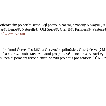
otřebitelům po celém světě. Její portfolio zahrnuje značky Always®,
 Jar®, Lenor®, Naturella®, Old Spice®, Oral-B®, Pampers®, Pantene
tp://www.pg.com
ího hnutí Červeného kříže a Červeného půlměsíce. Český červený kříž je
lenů a dobrovolníků. Mezi základní programové činnosti ČČK patří výc
služeb či pořádání rekondičních pobytů pro děti i pro seniory. ČČK v 