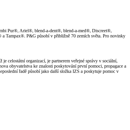
 Ambi Pur®, Ariel®, blend-a-dent®, blend-a-med®, Discreet®,
® a Tampax®. P&G působí v přibližně 70 zemích světa. Pro novinky
 celostátní organizací, je partnerem veřejné správy v sociální,
hova obyvatelstva ke znalosti poskytování první pomoci, propagace a
neposlední řadě působí jako další složka IZS a poskytuje pomoc v