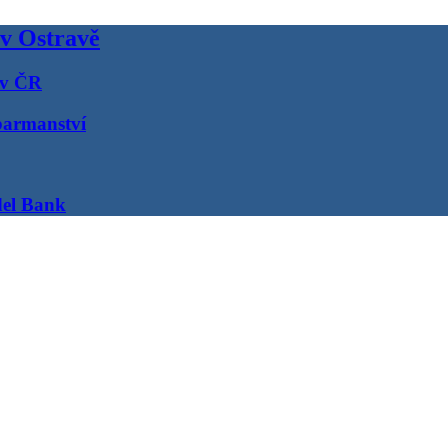
 v Ostravě
 v ČR
barmanství
del Bank