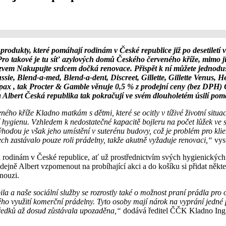
dukty, které pomáhají rodinám v České republice již po desetiletí v p
 Pro takové je tu síť azylových domů Českého červeného kříže, mimo ji
zvem Nakupujte srdcem dočká renovace. Přispět k ní můžete jednoduše 
sie, Blend-a-med, Blend-a-dent, Discreet, Gillette, Gillette Venus, 
ax , tak Procter & Gamble věnuje 0,5 % z prodejní ceny (bez DPH) Č
lbert Česká republika tak pokračují ve svém dlouholetém úsilí pomáh
ho kříže Kladno matkám s dětmi, které se ocitly v tíživé životní situ
ní hygienu. Vzhledem k nedostatečné kapacitě bojleru na počet lůžek ve 
ýhodou je však jeho umístění v suterénu budovy, což je problém pro klie
ech zastávalo pouze roli prádelny, takže akutně vyžaduje renovaci,“
vys
odinám v České republice, ať už prostřednictvím svých hygienických a
dejně Albert vzpomenout na probíhající akci a do košíku si přidat někt
 nouzi.
 a naše sociální služby se rozrostly také o možnost praní prádla pro o
stého využití komerční prádelny. Tyto osoby mají nárok na vyprání jedn
středků až dosud zůstávala upozaděna,“
dodává ředitel ČČK Kladno Ing.