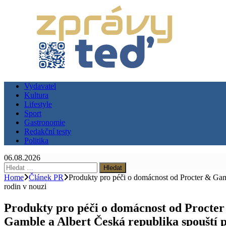
Vydavatel
Kultura
Lifestyle
Sport
Gastronomie
Redakční testy
Politika
06.08.2026
Vyhledávání
Home
Článek PR
Produkty pro péči o domácnost od Procter & Ga
rodin v nouzi
Produkty pro péči o domácnost od Procte
Gamble a Albert Česká republika spouští p