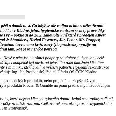
éči o domácnost. Co když se ale rodina ocitne v tíživé životní
né i ten v Kladně, jehož hygienické centrum se brzy právě díky
i vy – pokud si do 28.2. zakoupíte v některé z prodejen Albert
Head & Shoulders, Herbal Essences, Jar, Lenor, Mr. Propper,
eskému červenému kříži, který tyto prostředky využije na
at tam, kde je to nejvíce potřeba.
aci. Nově v něm jsou v rámci podpory soudržnosti ubytovány celé
stávající koupelně byl navíc od letošního roku umožněn klientům
nty s miminky, kteří bydlí ve vyšších patrech. Poslední rekonstrukce
větluje Ing. Jan Protivinský, ředitel Úřadu OS ČČK Kladno.
 kosmetických produktů, nebo projektů na zlepšení života
erý z produktů Procter & Gamble na praní prádla, mytí nádobí či pro
soby, které nejsou klienty azylového domu. Jedná se o rodiny s dětmi,
é pračky za měsíc zdarma. Celková rekonstrukce prostor hygienického
 Jan Protivinský.