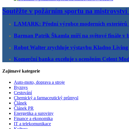
Soutěžte v požárním sportu na mistrovství
LAMARK: Přední výrobce moderních exteriérů
Barman Patrik Škamla míří na světové finále v 
Robot Walter zrychluje výstavbu Kladno Living
Komerční banka exceluje s oceněním Celent Mo
Zajímavé kategorie
Auto-moto, doprava a stroje
Byznys
Cestování
Chemický a farmaceutický průmysl
Článek
Článek PR
Energetika a suroviny
Finance a ekonomika
IT a telekomunikace
Kultura