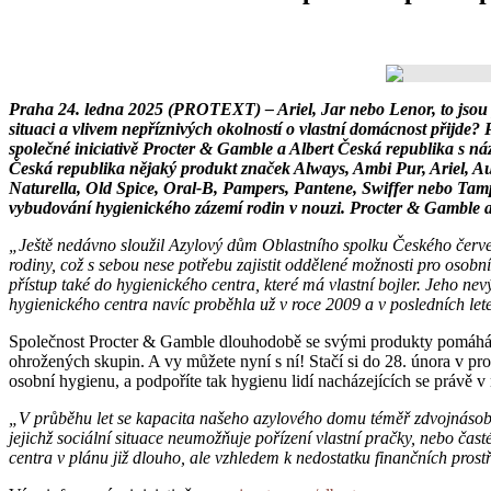
Praha 24. ledna 2025 (PROTEXT) – Ariel, Jar nebo Lenor, to jsou pro
situaci a vlivem nepříznivých okolností o vlastní domácnost přijde?
společné iniciativě Procter & Gamble a Albert Česká republika s ná
Česká republika nějaký produkt značek Always, Ambi Pur, Ariel, Aus
Naturella, Old Spice, Oral-B, Pampers, Pantene, Swiffer nebo Tamp
vybudování hygienického zázemí rodin v nouzi. Procter & Gamble a A
„Ještě nedávno sloužil Azylový dům Oblastního spolku Českého červené
rodiny, což s sebou nese potřebu zajistit oddělené možnosti pro osob
přístup také do hygienického centra, které má vlastní bojler. Jeho nev
hygienického centra navíc proběhla už v roce 2009 a v posledních let
Společnost Procter & Gamble dlouhodobě se svými produkty pomáhá r
ohrožených skupin. A vy můžete nyní s ní! Stačí si do 28. února v pro
osobní hygienu, a podpoříte tak hygienu lidí nacházejících se právě v
„V průběhu let se kapacita našeho azylového domu téměř zdvojnásobila
jejichž sociální situace neumožňuje pořízení vlastní pračky, nebo ča
centra v plánu již dlouho, ale vzhledem k nedostatku finančních pro