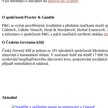
Více informací o iniciativě na
mujsvet-pg.cz/albert
O společnosti Procter & Gamble
P&G se svými prověřenými, kvalitními a předními značkami slouží sp
Gillette®, Gillette Venus®, Head & Shoulders®, Herbal Essences®,
a informace o společnosti P&G a jejích značkách navštivte stránku
ht
O Českém červeném kříži
Český červený kříž je jednou ze 191 národních společností Mezinárodn
zdravotní a humanitární oblasti. V současné době má téměř 17 000 č
oceňování bezpříspěvkového dárcovství krve, poskytování sociálních 
případě mimořádných událostí.
Aktuálně