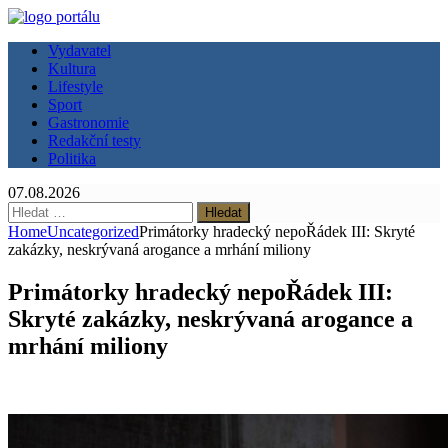
Vydavatel
Kultura
Lifestyle
Sport
Gastronomie
Redakční testy
Politika
07.08.2026
Vyhledávání
Home
Uncategorized
Primátorky hradecký nepoŘádek III: Skryté
zakázky, neskrývaná arogance a mrhání miliony
Primátorky hradecký nepoŘádek III:
Skryté zakázky, neskrývaná arogance a
mrhání miliony