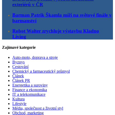
exteriérů v ČR
Barman Patrik Škamla míří na světové finále v
barmanství
Robot Walter zrychluje výstavbu Kladno
Living
Zajímavé kategorie
Auto-moto, doprava a stroje
Byznys
Cestování
Chemický a farmaceutický průmysl
Článek
Článek PR
Energetika a suroviny
Finance a ekonomika
IT a telekomunikace
Kultura
Lifestyle
Média, společnost a životní styl
Obchod, marketing