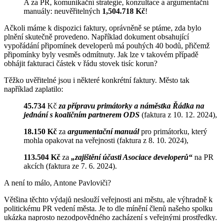
A za PR, komunikační strategie, konzultace a argumentační
manuály: neuvěřitelných
1,504.718 Kč
!
Ačkoli máme k dispozici faktury, oprávněně se ptáme, zda bylo
plnění skutečně provedeno. Například dokument obsahující
vypořádání připomínek developerů má pouhých 40 bodů, přičemž
připomínky byly vesměs odmítnuty. Jak lze v takovém případě
obhájit fakturaci částek v řádu stovek tisíc korun?
Těžko uvěřitelné jsou i některé konkrétní faktury. Město tak
například zaplatilo:
45.734
Kč
za přípravu primátorky a náměstka Řádka na
jednání s koaličním partnerem ODS
(faktura z 10. 12. 2024),
18.150 Kč
za
argumentační manuál
pro primátorku, který
mohla opakovat na veřejnosti (faktura z 8. 10. 2024),
113.504 Kč
za
„zajištění účasti Asociace developerů“
na PR
akcích (faktura ze 7. 6. 2024).
A není to málo, Antone Pavloviči?
Většina těchto výdajů neslouží veřejnosti ani městu, ale výhradně k
politickému PR vedení města. Je to dle mínění členů našeho spolku
ukázka naprosto nezodpovědného zacházení s veřejnými prostředky.