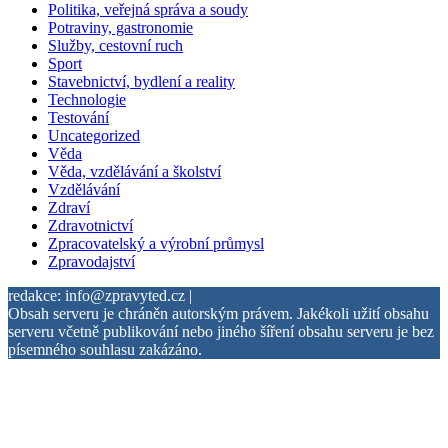
Politika, veřejná správa a soudy
Potraviny, gastronomie
Služby, cestovní ruch
Sport
Stavebnictví, bydlení a reality
Technologie
Testování
Uncategorized
Věda
Věda, vzdělávání a školství
Vzdělávání
Zdraví
Zdravotnictví
Zpracovatelský a výrobní průmysl
Zpravodajství
redakce: info@zpravyted.cz |
Obsah serveru je chráněn autorským právem. Jakékoli užití obsahu
serveru včetně publikování nebo jiného šíření obsahu serveru je bez
písemného souhlasu zakázáno.