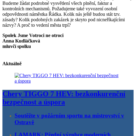
Budeme žádat podrobné vysvětlení všech plnění, faktur a
kontrolních mechanismů. Požadujeme také vyvození osobní
odpovědnosti náměstka Řádka. Kolik nás ještě budou stát tzv.
zásady? Kolik podobných zakázek je skryto pod nicneříkajícími
názvy? A proč to vedení města trpí?
Spolek Jsme Votroci ne otroci
Anna Kudláčková
mluvčí spolku
Aktuálně
Chery TIGGO 7 HEV: bezkonkurenční
bezpečnost a úspora
Soutěžte v požárním sportu na mistrovství v
Ostravě
LAMARK: Přední výrobce moderních