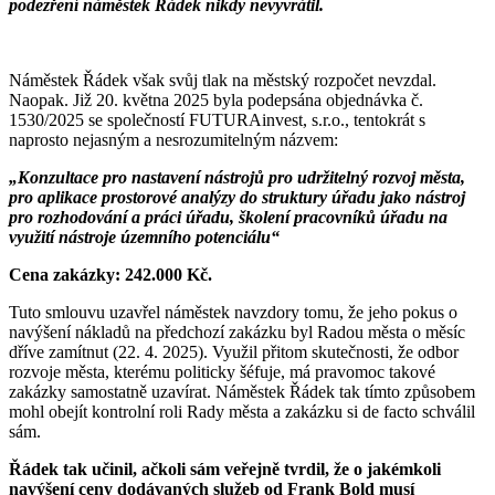
podezření náměstek Řádek nikdy nevyvrátil.
Náměstek Řádek však svůj tlak na městský rozpočet nevzdal.
Naopak. Již 20. května 2025 byla podepsána objednávka č.
1530/2025 se společností FUTURAinvest, s.r.o., tentokrát s
naprosto nejasným a nesrozumitelným názvem:
„Konzultace pro nastavení nástrojů pro udržitelný rozvoj města,
pro aplikace prostorové analýzy do struktury úřadu jako nástroj
pro rozhodování a práci úřadu, školení pracovníků úřadu na
využití nástroje územního potenciálu“
Cena zakázky: 242.000 Kč.
Tuto smlouvu uzavřel náměstek navzdory tomu, že jeho pokus o
navýšení nákladů na předchozí zakázku byl Radou města o měsíc
dříve zamítnut (22. 4. 2025). Využil přitom skutečnosti, že odbor
rozvoje města, kterému politicky šéfuje, má pravomoc takové
zakázky samostatně uzavírat. Náměstek Řádek tak tímto způsobem
mohl obejít kontrolní roli Rady města a zakázku si de facto schválil
sám.
Řádek tak učinil, ačkoli sám veřejně tvrdil, že o jakémkoli
navýšení ceny dodávaných služeb od Frank Bold musí