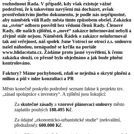
rozhodnout Rada. V případě, kdy však existuje vážné
podezření, že k takovému navýšení má docházet, avšak
prostřednictvím jiného dokumentu, je podle nás nepřípustné,
aby náměstek vůli Rady města tímto způsobem obešel. Zakázku
na „svém“ odboru posvětil bez vědomí členů Rady. Členové
Rady, dle našich zjištění, o „nové“ zakázce informováni nebyli a
zřejmě stále nejsou. Náměstek Řádek o zakázce neinformoval
tak ani veřejnost, náš spolek Jsme Votroci ne otroci z.s. smlouvu
našel náhodou, nenápadně se krčila na portále
www.hlidacstatu.cz. Žádáme proto jasné vysvětlení, k čemu
zakázka slouží, co přesně bylo objednáno a jak bude plnění
kontrolováno.
Faktury? Máme pochybnosti, zdali se nejedná o skryté plnění a
milion a půl v mlze konzultací a PR
Město konečně poskytlo podrobný seznam faktur k projektu tzv.
„zásad spolupráce s investory“. A zjištění jsou šokující:
Za
skutečné zásady
a
vzorové plánovací smlouvy
město
zaplatilo pouhých
188.495 Kč
.
Za údajné „ekonomicko-urbanistické studie“ (nekvalitní,
předražené):
600.000 Kč
.