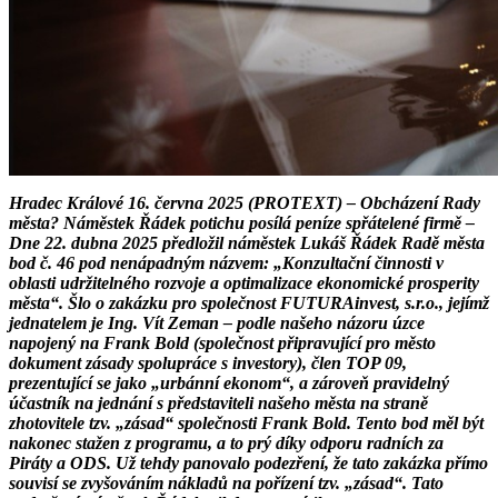
Hradec Králové 16. června 2025 (PROTEXT) – Obcházení Rady
města? Náměstek Řádek potichu posílá peníze spřátelené firmě –
Dne 22. dubna 2025 předložil náměstek Lukáš Řádek Radě města
bod č. 46 pod nenápadným názvem: „Konzultační činnosti v
oblasti udržitelného rozvoje a optimalizace ekonomické prosperity
města“. Šlo o zakázku pro společnost FUTURAinvest, s.r.o., jejímž
jednatelem je Ing. Vít Zeman – podle našeho názoru úzce
napojený na Frank Bold (společnost připravující pro město
dokument zásady spolupráce s investory), člen TOP 09,
prezentující se jako „urbánní ekonom“, a zároveň pravidelný
účastník na jednání s představiteli našeho města na straně
zhotovitele tzv. „zásad“ společnosti Frank Bold. Tento bod měl být
nakonec stažen z programu, a to prý díky odporu radních za
Piráty a ODS. Už tehdy panovalo podezření, že tato zakázka přímo
souvisí se zvyšováním nákladů na pořízení tzv. „zásad“. Tato