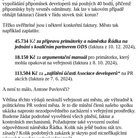
vypořádání připomínek developerů má pouhých 40 bodů, přičemž
připomínky byly vesměs odmítnuty. Jak lze v takovém případě
obhájit fakturaci částek v řádu stovek tisíc korun?
Těžko uvěřitelné jsou i některé konkrétní faktury. Město tak
například zaplatilo:
45.734
Kč
za přípravu primátorky a náměstka Řádka na
jednání s koaličním partnerem ODS
(faktura z 10. 12. 2024),
18.150 Kč
za
argumentační manuál
pro primátorku, který
mohla opakovat na veřejnosti (faktura z 8. 10. 2024),
113.504 Kč
za
„zajištění účasti Asociace developerů“
na PR
akcích (faktura ze 7. 6. 2024).
A není to málo, Antone Pavloviči?
Většina těchto výdajů neslouží veřejnosti ani městu, ale výhradně k
politickému PR vedení města. Je to dle mínění členů našeho spolku
ukázka naprosto nezodpovědného zacházení s veřejnými prostředky.
Budeme žádat podrobné vysvětlení všech plnění, faktur a
kontrolních mechanismů. Požadujeme také vyvození osobní
odpovědnosti náměstka Řádka. Kolik nás ještě budou stát tzv.
zásady? Kolik podobných zakázek je skryto pod nicneříkajícími