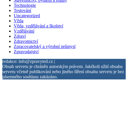
Stavebnictví, bydlení a reality
Technologie
Testování
Uncategorized
Věda
Věda, vzdělávání a školství
Vzdělávání
Zdraví
Zdravotnictví
Zpracovatelský a výrobní průmysl
Zpravodajství
redakce: info@zpravyted.cz |
Obsah serveru je chráněn autorským právem. Jakékoli užití obsahu
serveru včetně publikování nebo jiného šíření obsahu serveru je bez
písemného souhlasu zakázáno.