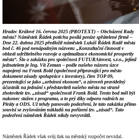
Hradec Králové 16. června 2025 (PROTEXT) – Obcházení Rady
města? Náměstek Řádek potichu posílá peníze spřátelené firmě –
Dne 22. dubna 2025 předložil náměstek Lukáš Řádek Radě města
bod č. 46 pod nenápadným názvem: „Konzultační činnosti v
oblasti udržitelného rozvoje a optimalizace ekonomické prosperity
města“. Šlo o zakázku pro společnost FUTURAinvest, s.r.o., jejímž
jednatelem je Ing. Vít Zeman – podle našeho názoru úzce
napojený na Frank Bold (společnost připravující pro město
dokument zásady spolupráce s investory), člen TOP 09,
prezentující se jako „urbánní ekonom“, a zároveň pravidelný
účastník na jednání s představiteli našeho města na straně
zhotovitele tzv. „zásad“ společnosti Frank Bold. Tento bod měl být
nakonec stažen z programu, a to prý díky odporu radních za
Piráty a ODS. Už tehdy panovalo podezření, že tato zakázka přímo
souvisí se zvyšováním nákladů na pořízení tzv. „zásad“. Tato
podezření náměstek Řádek nikdy nevyvrátil.
Náměstek Řádek však svůj tlak na městský rozpočet nevzdal.