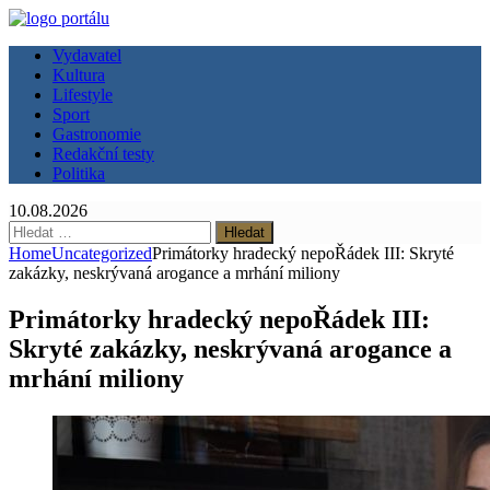
Vydavatel
Kultura
Lifestyle
Sport
Gastronomie
Redakční testy
Politika
10.08.2026
Vyhledávání
Home
Uncategorized
Primátorky hradecký nepoŘádek III: Skryté
zakázky, neskrývaná arogance a mrhání miliony
Primátorky hradecký nepoŘádek III:
Skryté zakázky, neskrývaná arogance a
mrhání miliony