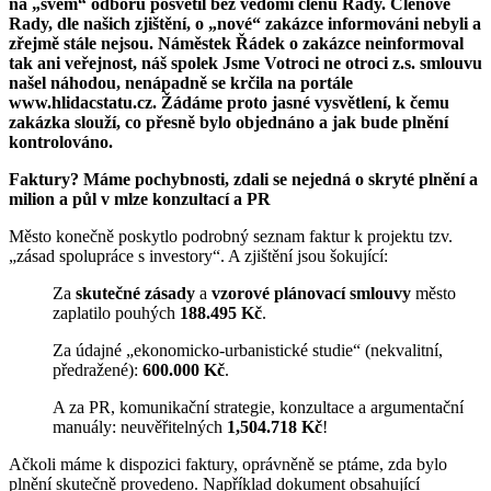
na „svém“ odboru posvětil bez vědomí členů Rady. Členové
Rady, dle našich zjištění, o „nové“ zakázce informováni nebyli a
zřejmě stále nejsou. Náměstek Řádek o zakázce neinformoval
tak ani veřejnost, náš spolek Jsme Votroci ne otroci z.s. smlouvu
našel náhodou, nenápadně se krčila na portále
www.hlidacstatu.cz. Žádáme proto jasné vysvětlení, k čemu
zakázka slouží, co přesně bylo objednáno a jak bude plnění
kontrolováno.
Faktury? Máme pochybnosti, zdali se nejedná o skryté plnění a
milion a půl v mlze konzultací a PR
Město konečně poskytlo podrobný seznam faktur k projektu tzv.
„zásad spolupráce s investory“. A zjištění jsou šokující:
Za
skutečné zásady
a
vzorové plánovací smlouvy
město
zaplatilo pouhých
188.495 Kč
.
Za údajné „ekonomicko-urbanistické studie“ (nekvalitní,
předražené):
600.000 Kč
.
A za PR, komunikační strategie, konzultace a argumentační
manuály: neuvěřitelných
1,504.718 Kč
!
Ačkoli máme k dispozici faktury, oprávněně se ptáme, zda bylo
plnění skutečně provedeno. Například dokument obsahující