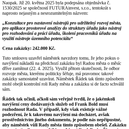
Naopak. Již 20. května 2025 byla podepsána objednávka č.
1530/2025 se společností FUTURAinvest, s.r.o., tentokrát s
naprosto nejasným a nesrozumitelným názvem:
„Konzultace pro nastavení nástrojů pro udržitelný rozvoj města,
pro aplikace prostorové analýzy do struktury úřadu jako nástroj
pro rozhodování a práci úřadu, školení pracovníků úřadu na
využití nástroje územního potenciálu“
Cena zakázky: 242.000 Kč.
Tuto smlouvu uzavřel náměstek navzdory tomu, že jeho pokus o
navýšení nákladů na předchozí zakázku byl Radou města o měsíc
dříve zamítnut (22. 4. 2025). Využil přitom skutečnosti, že odbor
rozvoje města, kterému politicky šéfuje, má pravomoc takové
zakázky samostatně uzavírat. Náměstek Řádek tak tímto způsobem
mohl obejít kontrolní roli Rady města a zakázku si de facto schválil
sám.
Řádek tak učinil, ačkoli sám veřejně tvrdil, že o jakémkoli
navýšení ceny dodávaných služeb od Frank Bold musí
rozhodnout Rada. V případě, kdy však existuje vážné
podezření, že k takovému navýšení má docházet, avšak
prostřednictvím jiného dokumentu, je podle nás nepřípustné,
aby náměstek vůli Rady města tímto způsobem obešel. Zakázku