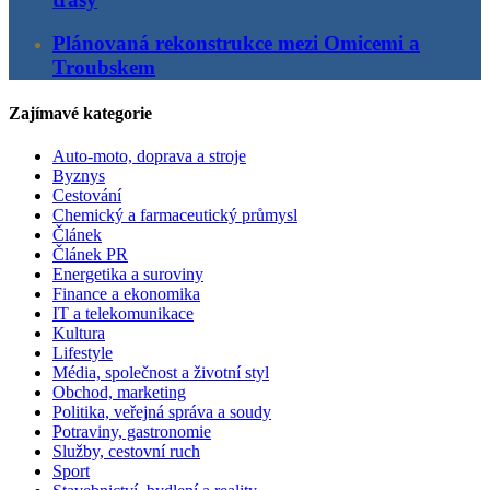
Plánovaná rekonstrukce mezi Omicemi a
Troubskem
Zajímavé kategorie
Auto-moto, doprava a stroje
Byznys
Cestování
Chemický a farmaceutický průmysl
Článek
Článek PR
Energetika a suroviny
Finance a ekonomika
IT a telekomunikace
Kultura
Lifestyle
Média, společnost a životní styl
Obchod, marketing
Politika, veřejná správa a soudy
Potraviny, gastronomie
Služby, cestovní ruch
Sport