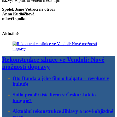
názvy? A proč to vedení města trpí?
Spolek Jsme Votroci ne otroci
Anna Kudláčková
mluvčí spolku
Aktuálně
Rekonstrukce silnice ve Vendolí: Nové
možnosti dopravy
Oto Bunda a jeho film o halgatu – revoluce v
kultuře
Sídlo pro 49 tisíc firem v Česku: Jak to
funguje?
Aktuální rekonstrukce Jihlavy a nové objízdné
trasy