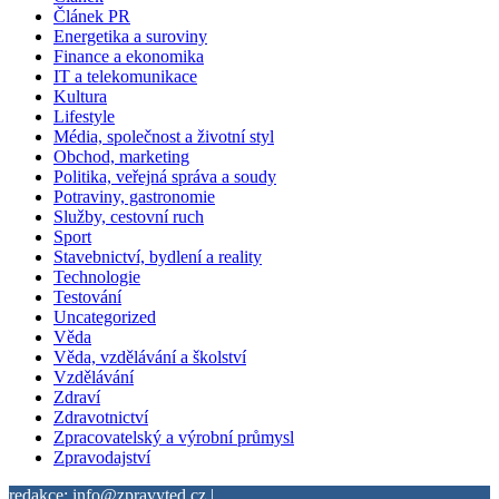
Článek PR
Energetika a suroviny
Finance a ekonomika
IT a telekomunikace
Kultura
Lifestyle
Média, společnost a životní styl
Obchod, marketing
Politika, veřejná správa a soudy
Potraviny, gastronomie
Služby, cestovní ruch
Sport
Stavebnictví, bydlení a reality
Technologie
Testování
Uncategorized
Věda
Věda, vzdělávání a školství
Vzdělávání
Zdraví
Zdravotnictví
Zpracovatelský a výrobní průmysl
Zpravodajství
redakce: info@zpravyted.cz |