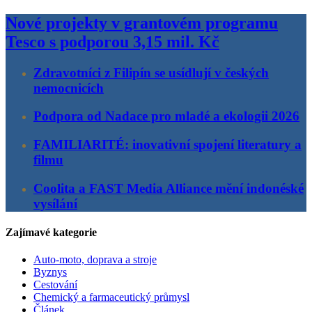
Nové projekty v grantovém programu
Tesco s podporou 3,15 mil. Kč
Zdravotníci z Filipín se usídlují v českých
nemocnicích
Podpora od Nadace pro mladé a ekologii 2026
FAMILIARITÉ: inovativní spojení literatury a
filmu
Coolita a FAST Media Alliance mění indonéské
vysílání
Zajímavé kategorie
Auto-moto, doprava a stroje
Byznys
Cestování
Chemický a farmaceutický průmysl
Článek