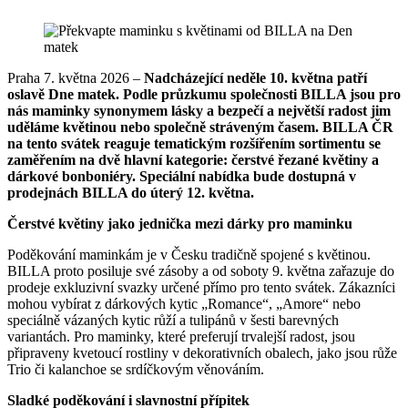
Praha 7. května 2026 –
Nadcházející neděle 10. května patří
oslavě Dne matek. Podle průzkumu společnosti BILLA jsou pro
nás maminky synonymem lásky a bezpečí a největší radost jim
uděláme květinou nebo společně stráveným časem. BILLA ČR
na tento svátek reaguje tematickým rozšířením sortimentu se
zaměřením na dvě hlavní kategorie: čerstvé řezané květiny a
dárkové bonboniéry. Speciální nabídka bude dostupná v
prodejnách BILLA do úterý 12. května.
Čerstvé květiny jako jednička mezi dárky pro maminku
Poděkování maminkám je v Česku tradičně spojené s květinou.
BILLA proto posiluje své zásoby a od soboty 9. května zařazuje do
prodeje exkluzivní svazky určené přímo pro tento svátek. Zákazníci
mohou vybírat z dárkových kytic „Romance“, „Amore“ nebo
speciálně vázaných kytic růží a tulipánů v šesti barevných
variantách. Pro maminky, které preferují trvalejší radost, jsou
připraveny kvetoucí rostliny v dekorativních obalech, jako jsou růže
Trio či kalanchoe se srdíčkovým věnováním.
Sladké poděkování i slavnostní přípitek