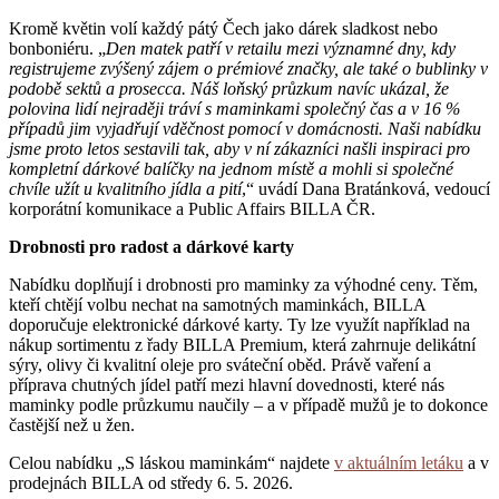
Kromě květin volí každý pátý Čech jako dárek sladkost nebo
bonboniéru. „
Den matek patří v retailu mezi významné dny, kdy
registrujeme zvýšený zájem o prémiové značky, ale také o bublinky v
podobě sektů a prosecca. Náš loňský průzkum navíc ukázal, že
polovina lidí nejraději tráví s maminkami společný čas a v 16 %
případů jim vyjadřují vděčnost pomocí v domácnosti. Naši nabídku
jsme proto letos sestavili tak, aby v ní zákazníci našli inspiraci pro
kompletní dárkové balíčky na jednom místě a mohli si společné
chvíle užít u kvalitního jídla a pití
,“ uvádí Dana Bratánková, vedoucí
korporátní komunikace a Public Affairs BILLA ČR.
Drobnosti pro radost a dárkové karty
Nabídku doplňují i drobnosti pro maminky za výhodné ceny. Těm,
kteří chtějí volbu nechat na samotných maminkách, BILLA
doporučuje elektronické dárkové karty. Ty lze využít například na
nákup sortimentu z řady BILLA Premium, která zahrnuje delikátní
sýry, olivy či kvalitní oleje pro sváteční oběd. Právě vaření a
příprava chutných jídel patří mezi hlavní dovednosti, které nás
maminky podle průzkumu naučily – a v případě mužů je to dokonce
častější než u žen.
Celou nabídku „S láskou maminkám“ najdete
v aktuálním letáku
a v
prodejnách BILLA od středy 6. 5. 2026.