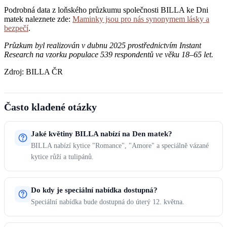
Podrobná data z loňského průzkumu společnosti BILLA ke Dni
matek naleznete zde:
Maminky jsou pro nás synonymem lásky a
bezpečí
.
Průzkum byl realizován v dubnu 2025 prostřednictvím Instant
Research na vzorku populace 539 respondentů ve věku 18–65 let.
Zdroj: BILLA ČR
Často kladené otázky
Jaké květiny BILLA nabízí na Den matek?
BILLA nabízí kytice "Romance", "Amore" a speciálně vázané
kytice růží a tulipánů.
Do kdy je speciální nabídka dostupná?
Speciální nabídka bude dostupná do úterý 12. května.