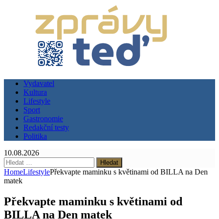
Vydavatel
Kultura
Lifestyle
Sport
Gastronomie
Redakční testy
Politika
10.08.2026
Vyhledávání
Home
Lifestyle
Překvapte maminku s květinami od BILLA na Den
matek
Překvapte maminku s květinami od
BILLA na Den matek