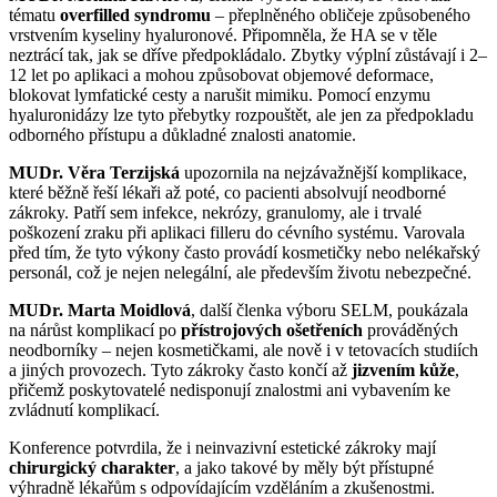
tématu
overfilled syndromu
– přeplněného obličeje způsobeného
vrstvením kyseliny hyaluronové. Připomněla, že HA se v těle
neztrácí tak, jak se dříve předpokládalo. Zbytky výplní zůstávají i 2–
12 let po aplikaci a mohou způsobovat objemové deformace,
blokovat lymfatické cesty a narušit mimiku. Pomocí enzymu
hyaluronidázy lze tyto přebytky rozpouštět, ale jen za předpokladu
odborného přístupu a důkladné znalosti anatomie.
MUDr. Věra Terzijská
upozornila na nejzávažnější komplikace,
které běžně řeší lékaři až poté, co pacienti absolvují neodborné
zákroky. Patří sem infekce, nekrózy, granulomy, ale i trvalé
poškození zraku při aplikaci filleru do cévního systému. Varovala
před tím, že tyto výkony často provádí kosmetičky nebo nelékařský
personál, což je nejen nelegální, ale především životu nebezpečné.
MUDr. Marta Moidlová
, další členka výboru SELM, poukázala
na nárůst komplikací po
přístrojových ošetřeních
prováděných
neodborníky – nejen kosmetičkami, ale nově i v tetovacích studiích
a jiných provozech. Tyto zákroky často končí až
jizvením kůže
,
přičemž poskytovatelé nedisponují znalostmi ani vybavením ke
zvládnutí komplikací.
Konference potvrdila, že i neinvazivní estetické zákroky mají
chirurgický charakter
, a jako takové by měly být přístupné
výhradně lékařům s odpovídajícím vzděláním a zkušenostmi.