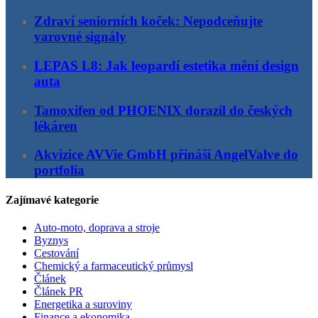
Zdraví seniorních koček: Nepodceňujte
varovné signály
LEPAS L8: Jak leopardí estetika mění design
auta
Tamoxifen od PHOENIX dorazil do českých
lékáren
Akvizice AVVie GmbH přináší AngelValve do
portfolia
Zajímavé kategorie
Auto-moto, doprava a stroje
Byznys
Cestování
Chemický a farmaceutický průmysl
Článek
Článek PR
Energetika a suroviny
Finance a ekonomika