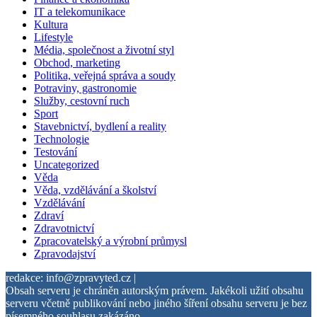
IT a telekomunikace
Kultura
Lifestyle
Média, společnost a životní styl
Obchod, marketing
Politika, veřejná správa a soudy
Potraviny, gastronomie
Služby, cestovní ruch
Sport
Stavebnictví, bydlení a reality
Technologie
Testování
Uncategorized
Věda
Věda, vzdělávání a školství
Vzdělávání
Zdraví
Zdravotnictví
Zpracovatelský a výrobní průmysl
Zpravodajství
redakce: info@zpravyted.cz |
Obsah serveru je chráněn autorským právem. Jakékoli užití obsahu
serveru včetně publikování nebo jiného šíření obsahu serveru je bez
písemného souhlasu zakázáno.