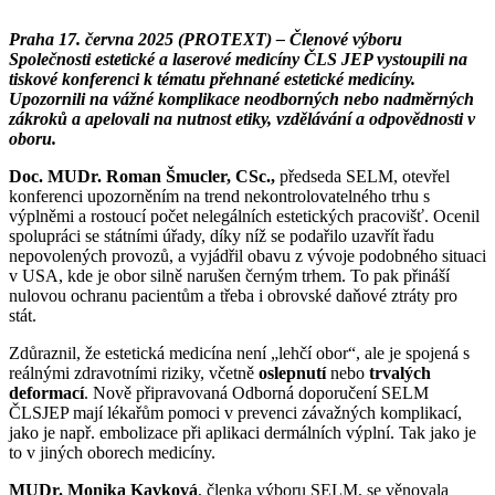
Praha 17. června 2025 (PROTEXT) – Členové výboru
Společnosti estetické a laserové medicíny ČLS JEP vystoupili na
tiskové konferenci k tématu přehnané estetické medicíny.
Upozornili na vážné komplikace neodborných nebo nadměrných
zákroků a apelovali na nutnost etiky, vzdělávání a odpovědnosti v
oboru.
Doc. MUDr. Roman Šmucler, CSc.,
předseda SELM, otevřel
konferenci upozorněním na trend nekontrolovatelného trhu s
výplněmi a rostoucí počet nelegálních estetických pracovišť. Ocenil
spolupráci se státními úřady, díky níž se podařilo uzavřít řadu
nepovolených provozů, a vyjádřil obavu z vývoje podobného situaci
v USA, kde je obor silně narušen černým trhem. To pak přináší
nulovou ochranu pacientům a třeba i obrovské daňové ztráty pro
stát.
Zdůraznil, že estetická medicína není „lehčí obor“, ale je spojená s
reálnými zdravotními riziky, včetně
oslepnutí
nebo
trvalých
deformací
. Nově připravovaná Odborná doporučení SELM
ČLSJEP mají lékařům pomoci v prevenci závažných komplikací,
jako je např. embolizace při aplikaci dermálních výplní. Tak jako je
to v jiných oborech medicíny.
MUDr. Monika Kavková
, členka výboru SELM, se věnovala