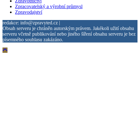
Zdravotnictví
Zpracovatelský a výrobní průmysl
Zpravodajství
redakce: info@zpravyted.cz |
Obsah serveru je chráněn autorským právem. Jakékoli užití obsahu
serveru včetně publikování nebo jiného šíření obsahu serveru je bez
písemného souhlasu zakázáno.