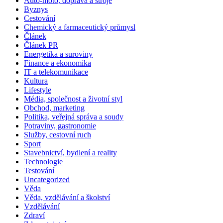
Auto-moto, doprava a stroje
Byznys
Cestování
Chemický a farmaceutický průmysl
Článek
Článek PR
Energetika a suroviny
Finance a ekonomika
IT a telekomunikace
Kultura
Lifestyle
Média, společnost a životní styl
Obchod, marketing
Politika, veřejná správa a soudy
Potraviny, gastronomie
Služby, cestovní ruch
Sport
Stavebnictví, bydlení a reality
Technologie
Testování
Uncategorized
Věda
Věda, vzdělávání a školství
Vzdělávání
Zdraví