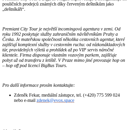
pouličních prodejců známých díky červeným deštníkům jako
„deštníkáři“.
Premiant City Tour je největší incomingová agentura v zemi. Od
roku 1992 poskytuje služby zahraničním návštěvníkům Prahy a
Česka. Je mateřskou společností několika cestovních agentur, které
zajišťují komplexní služby v cestovním ruchu: od nízkonákladových
túr, pravidelných výletů a prohlídek až po VIP servis náročné
klientele. Firma disponuje vlastním vozovým parkem, zajišťuje
pobyt už od transferu z letiště. V Praze mimo jiné provozuje hop on
– hop off pod licencí BigBus Tours.
Pro další informace prosím kontaktujte:
Zdeněk Fekar, mediální zástupce, tel. (+420) 775 599 024
nebo e-mail
zdenek@evox.space