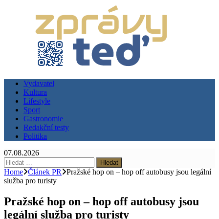
Vydavatel
Kultura
Lifestyle
Sport
Gastronomie
Redakční testy
Politika
07.08.2026
Vyhledávání
Home
Článek PR
Pražské hop on – hop off autobusy jsou legální
služba pro turisty
Pražské hop on – hop off autobusy jsou
legální služba pro turisty