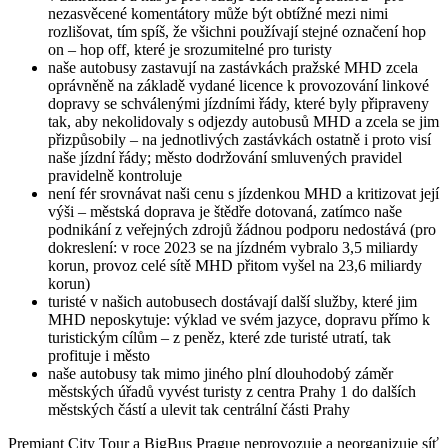
nezasvěcené komentátory může být obtížné mezi nimi
rozlišovat, tím spíš, že všichni používají stejné označení hop
on – hop off, které je srozumitelné pro turisty
naše autobusy zastavují na zastávkách pražské MHD zcela
oprávněně na základě vydané licence k provozování linkové
dopravy se schválenými jízdními řády, které byly připraveny
tak, aby nekolidovaly s odjezdy autobusů MHD a zcela se jim
přizpůsobily ‒ na jednotlivých zastávkách ostatně i proto visí
naše jízdní řády; město dodržování smluvených pravidel
pravidelně kontroluje
není fér srovnávat naši cenu s jízdenkou MHD a kritizovat její
výši ‒ městská doprava je štědře dotovaná, zatímco naše
podnikání z veřejných zdrojů žádnou podporu nedostává (pro
dokreslení: v roce 2023 se na jízdném vybralo 3,5 miliardy
korun, provoz celé sítě MHD přitom vyšel na 23,6 miliardy
korun)
turisté v našich autobusech dostávají další služby, které jim
MHD neposkytuje: výklad ve svém jazyce, dopravu přímo k
turistickým cílům ‒ z peněz, které zde turisté utratí, tak
profituje i město
naše autobusy tak mimo jiného plní dlouhodobý záměr
městských úřadů vyvést turisty z centra Prahy 1 do dalších
městských částí a ulevit tak centrální části Prahy
Premiant City Tour a BigBus Prague neprovozuje a neorganizuje síť