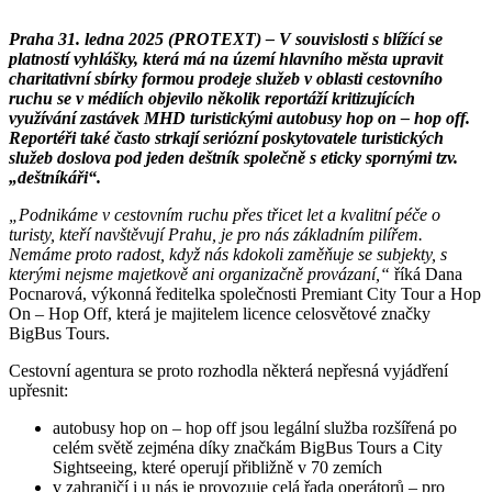
Praha 31. ledna 2025 (PROTEXT) – V souvislosti s blížící se
platností vyhlášky, která má na území hlavního města upravit
charitativní sbírky formou prodeje služeb v oblasti cestovního
ruchu se v médiích objevilo několik reportáží kritizujících
využívání zastávek MHD turistickými autobusy hop on – hop off.
Reportéři také často strkají seriózní poskytovatele turistických
služeb doslova pod jeden deštník společně s eticky spornými tzv.
„deštníkáři“.
„Podnikáme v cestovním ruchu přes třicet let a kvalitní péče o
turisty, kteří navštěvují Prahu, je pro nás základním pilířem.
Nemáme proto radost, když nás kdokoli zaměňuje se subjekty, s
kterými nejsme majetkově ani organizačně provázaní,“
říká Dana
Pocnarová, výkonná ředitelka společnosti Premiant City Tour a Hop
On – Hop Off, která je majitelem licence celosvětové značky
BigBus Tours.
Cestovní agentura se proto rozhodla některá nepřesná vyjádření
upřesnit:
autobusy hop on – hop off jsou legální služba rozšířená po
celém světě zejména díky značkám BigBus Tours a City
Sightseeing, které operují přibližně v 70 zemích
v zahraničí i u nás je provozuje celá řada operátorů ‒ pro