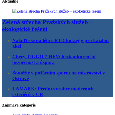
Aktuálně
Zelená střecha Pražských služeb –
ekologické řešení
Nalaďte se na léto s RTD koktejly pro každou
akci
Chery TIGGO 7 HEV: bezkonkurenční
bezpečnost a úspora
Soutěžte v požárním sportu na mistrovství v
Ostravě
LAMARK: Přední výrobce moderních
exteriérů v ČR
Zajímavé kategorie