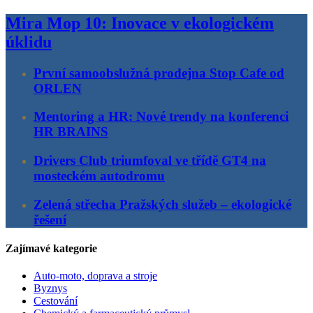
Mira Mop 10: Inovace v ekologickém
úklidu
První samoobslužná prodejna Stop Cafe od
ORLEN
Mentoring a HR: Nové trendy na konferenci
HR BRAINS
Drivers Club triumfoval ve třídě GT4 na
mosteckém autodromu
Zelená střecha Pražských služeb – ekologické
řešení
Zajímavé kategorie
Auto-moto, doprava a stroje
Byznys
Cestování