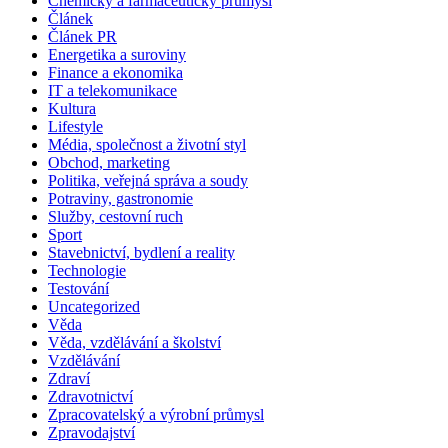
Chemický a farmaceutický průmysl
Článek
Článek PR
Energetika a suroviny
Finance a ekonomika
IT a telekomunikace
Kultura
Lifestyle
Média, společnost a životní styl
Obchod, marketing
Politika, veřejná správa a soudy
Potraviny, gastronomie
Služby, cestovní ruch
Sport
Stavebnictví, bydlení a reality
Technologie
Testování
Uncategorized
Věda
Věda, vzdělávání a školství
Vzdělávání
Zdraví
Zdravotnictví
Zpracovatelský a výrobní průmysl
Zpravodajství