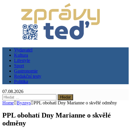
Vydavatel
Kultura
Lifestyle
Sport
Gastronomie
Redakční testy
Politika
07.08.2026
Vyhledávání
Home
Byznys
PPL obohatí Dny Marianne o skvělé odměny
PPL obohatí Dny Marianne o skvělé
odměny