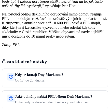
body úplně každou doručenou zásilku bez ohledu na to, jak často
naše služby lidé využívají,“
vysvětluje Petr Horák.
Na rostoucí oblibu flexibilního doručování mimo domov reaguje
PPL dlouhodobým rozšiřováním své sítě výdejních a podacích míst.
K dispozici je aktuálně více než 10.600 PPL boxů a PPL shopů,
díky kterým si lze zásilku vyzvednout nebo odeslat kdykoliv
a kdekoliv v České republice. Většina obyvatel má navíc nejbližší
místo dostupné do 10 minut pěšky nebo autem.
Zdroj: PPL
Často kladené otázky
Kdy se konají Dny Marianne?
Od 17. do 20. dubna.
Jaké odměny nabízí PPL během Dnů Marianne?
Extra body za doručení domů nebo vyzvednutí z boxu.