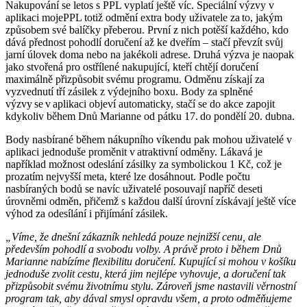
Nakupování se letos s PPL vyplatí ještě víc. Speciální výzvy v
aplikaci mojePPL totiž odmění extra body uživatele za to, jakým
způsobem své balíčky přeberou. První z nich potěší každého, kdo
dává přednost pohodlí doručení až ke dveřím – stačí převzít svůj
jarní úlovek doma nebo na jakékoli adrese. Druhá výzva je naopak
jako stvořená pro ostřílené nakupující, kteří chtějí doručení
maximálně přizpůsobit svému programu. Odměnu získají za
vyzvednutí tří zásilek z výdejního boxu. Body za splněné
výzvy se v aplikaci objeví automaticky, stačí se do akce zapojit
kdykoliv během Dnů Marianne od pátku 17. do pondělí 20. dubna.
Body nasbírané během nákupního víkendu pak mohou uživatelé v
aplikaci jednoduše proměnit v atraktivní odměny. Lákavá je
například možnost odeslání zásilky za symbolickou 1 Kč, což je
prozatím nejvyšší meta, které lze dosáhnout. Podle počtu
nasbíraných bodů se navíc uživatelé posouvají napříč deseti
úrovněmi odměn, přičemž s každou další úrovní získávají ještě více
výhod za odesílání i přijímání zásilek.
„Víme, že dnešní zákazník nehledá pouze nejnižší cenu, ale
především pohodlí a svobodu volby. A právě proto i během Dnů
Marianne nabízíme flexibilitu doručení. Kupující si mohou v košíku
jednoduše zvolit cestu, která jim nejlépe vyhovuje, a doručení tak
přizpůsobit svému životnímu stylu. Zároveň jsme nastavili věrnostní
program tak, aby dával smysl opravdu všem, a proto odměňujeme