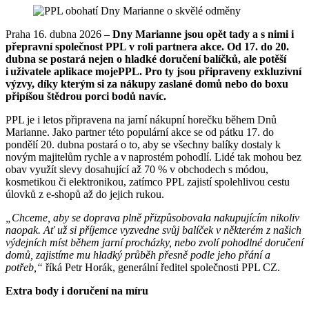
Praha 16. dubna 2026 –
Dny Marianne jsou opět tady a s nimi i
přepravní společnost PPL v roli partnera akce. Od 17. do 20.
dubna se postará nejen o hladké doručení balíčků, ale potěší
i uživatele aplikace mojePPL. Pro ty jsou připraveny exkluzivní
výzvy, díky kterým si za nákupy zaslané domů nebo do boxu
připíšou štědrou porci bodů navíc.
PPL je i letos připravena na jarní nákupní horečku během Dnů
Marianne. Jako partner této populární akce se od pátku 17. do
pondělí 20. dubna postará o to, aby se všechny balíky dostaly k
novým majitelům rychle a v naprostém pohodlí. Lidé tak mohou bez
obav využít slevy dosahující až 70 % v obchodech s módou,
kosmetikou či elektronikou, zatímco PPL zajistí spolehlivou cestu
úlovků z e-shopů až do jejich rukou.
„Chceme, aby se doprava plně přizpůsobovala nakupujícím nikoliv
naopak. Ať už si příjemce vyzvedne svůj balíček v některém z našich
výdejních míst během jarní procházky, nebo zvolí pohodlné doručení
domů, zajistíme mu hladký průběh přesně podle jeho přání a
potřeb,“
říká Petr Horák, generální ředitel společnosti PPL CZ.
Extra body i doručení na míru