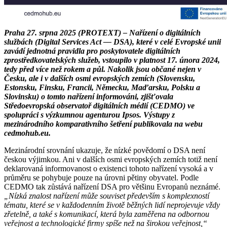
Praha 27. srpna 2025 (PROTEXT) – Nařízení o digitálních
službách (Digital Services Act — DSA), které v celé Evropské unii
zavádí jednotná pravidla pro poskytovatele digitálních
zprostředkovatelských služeb, vstoupilo v platnost 17. února 2024,
tedy před více než rokem a půl. Nakolik jsou občané nejen v
Česku, ale i v dalších osmi evropských zemích (Slovensku,
Estonsku, Finsku, Francii, Německu, Maďarsku, Polsku a
Slovinsku) o tomto nařízení informováni, zjišťovala
Středoevropská observatoř digitálních médií (CEDMO) ve
spolupráci s výzkumnou agenturou Ipsos. Výstupy z
mezinárodního komparativního šetření publikovala na webu
cedmohub.eu.
Mezinárodní srovnání ukazuje, že nízké povědomí o DSA není
českou výjimkou. Ani v dalších osmi evropských zemích totiž není
deklarovaná informovanost o existenci tohoto nařízení vysoká a v
průměru se pohybuje pouze na úrovni pětiny obyvatel. Podle
CEDMO tak zůstává nařízení DSA pro většinu Evropanů neznámé.
„Nízká znalost nařízení může souviset především s komplexností
tématu, které se v každodenním životě běžných lidí neprojevuje vždy
zřetelně, a také s komunikací, která byla zaměřena na odbornou
veřejnost a technologické firmy spíše než na širokou veřejnost,“