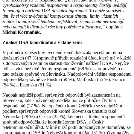
vysokoškolsky vzdělaní respondenti a respondentky častěji uvádějí,
že nemají o nařízení DSA dostatek informací. To může souviset s
tím, že si více uvědomují komplexnost tématu, limity vlastních
znalostí a mají větší tendenci reflektovat, že mu zcela nerozumějí
nebo nemají k dispozici všechny potřebné informace,“
doplňuje
Michal Kormaňák.
Znalost DSA koordinátora v dané zemi
V průměru za všechny uvedené země dokázala necelá polovina
dotázaných (47 %) správně přiřadit regulační úřad, který má v každé
z dotazovaných zemí na starosti dodržování nařízení DSA. Nejvíce
lidí — více než dvě třetiny respondentů (68 %) — odpovědělo na
tuto otázku správně ve Slovinsku. Nadpoloviční většina respondentů
odpověděla správně ve Finsku (59 %), Maďarsku (55 %), Francii
(54 %) a Estonsku (51 %).
Naopak nejnižší podíl správných odpovědí byl zaznamenán na
Slovensku, kde správně odpověděla pouze přibližně čtvrtina
respondentů (27 %). Na opačném konci žebříčku se s nejnižším
podílem správných odpovědí kromě Slovenska umístilo také
Německo (28 %) a Česko (32 %), kde necelá třetina respondentů
správně odpověděla, že koordinátorem DSA je Český
telekomunikační úřad. Mírně nižší podíl dotázaných se domníval, že
koordinátorem DSA je Nejvyšší kontrolní úřad (31 %), čtvrtina (26