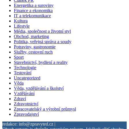
Článek PR
Energetika a suroviny
Finance a ekonomika
IT a telekomunikace
Kultura
Lifestyle
Média, společnost a životní styl
Obchod, marketing
Politika, veřejná správa a soudy
Potraviny, gastronomie
Služby, cestovní ruch
Sport
Stavebnictví, bydlení a reality
Technologie
Testování
Uncategorized
Věda
Věda, vzdělávání a školství
Vzdělávání
Zdraví
Zdravotnictví
Zpracovatelský a výrobní průmysl
Zpravodajství
redakce: info@zpravyted.cz |