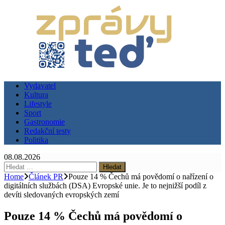
Vydavatel
Kultura
Lifestyle
Sport
Gastronomie
Redakční testy
Politika
08.08.2026
Vyhledávání
Home
Článek PR
Pouze 14 % Čechů má povědomí o nařízení o
digitálních službách (DSA) Evropské unie. Je to nejnižší podíl z
devíti sledovaných evropských zemí
Pouze 14 % Čechů má povědomí o