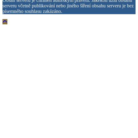
Obsah serveru je chráněn autorským právem. Jakékoli užití obsahu
serveru včetně publikování nebo jiného šíření obsahu serveru je bez
písemného souhlasu zakázáno.