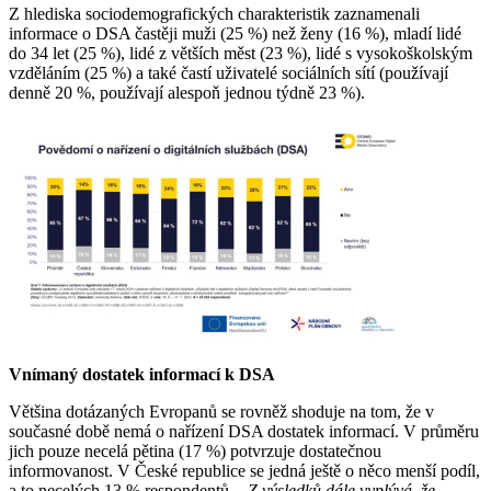
Z hlediska sociodemografických charakteristik zaznamenali
informace o DSA častěji muži (25 %) než ženy (16 %), mladí lidé
do 34 let (25 %), lidé z větších měst (23 %), lidé s vysokoškolským
vzděláním (25 %) a také častí uživatelé sociálních sítí (používají
denně 20 %, používají alespoň jednou týdně 23 %).
Vnímaný dostatek informací k DSA
Většina dotázaných Evropanů se rovněž shoduje na tom, že v
současné době nemá o nařízení DSA dostatek informací. V průměru
jich pouze necelá pětina (17 %) potvrzuje dostatečnou
informovanost. V České republice se jedná ještě o něco menší podíl,
a to necelých 13 % respondentů.
„Z výsledků dále vyplývá, že