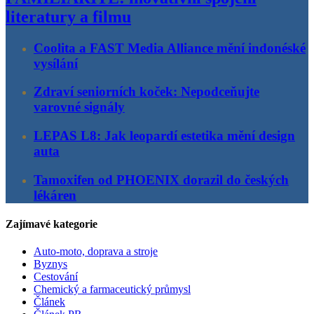
literatury a filmu
Coolita a FAST Media Alliance mění indonéské
vysílání
Zdraví seniorních koček: Nepodceňujte
varovné signály
LEPAS L8: Jak leopardí estetika mění design
auta
Tamoxifen od PHOENIX dorazil do českých
lékáren
Zajímavé kategorie
Auto-moto, doprava a stroje
Byznys
Cestování
Chemický a farmaceutický průmysl
Článek