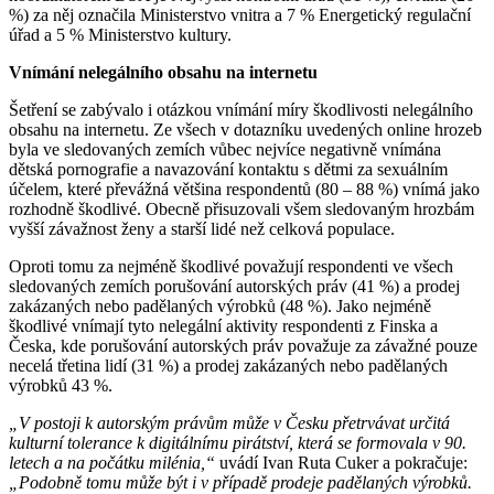
%) za něj označila Ministerstvo vnitra a 7 % Energetický regulační
úřad a 5 % Ministerstvo kultury.
Vnímání nelegálního obsahu na internetu
Šetření se zabývalo i otázkou vnímání míry škodlivosti nelegálního
obsahu na internetu. Ze všech v dotazníku uvedených online hrozeb
byla ve sledovaných zemích vůbec nejvíce negativně vnímána
dětská pornografie a navazování kontaktu s dětmi za sexuálním
účelem, které převážná většina respondentů (80 – 88 %) vnímá jako
rozhodně škodlivé. Obecně přisuzovali všem sledovaným hrozbám
vyšší závažnost ženy a starší lidé než celková populace.
Oproti tomu za nejméně škodlivé považují respondenti ve všech
sledovaných zemích porušování autorských práv (41 %) a prodej
zakázaných nebo padělaných výrobků (48 %). Jako nejméně
škodlivé vnímají tyto nelegální aktivity respondenti z Finska a
Česka, kde porušování autorských práv považuje za závažné pouze
necelá třetina lidí (31 %) a prodej zakázaných nebo padělaných
výrobků 43 %.
„V postoji k autorským právům může v Česku přetrvávat určitá
kulturní tolerance k digitálnímu pirátství, která se formovala v 90.
letech a na počátku milénia,“
uvádí Ivan Ruta Cuker a pokračuje:
„Podobně tomu může být i v případě prodeje padělaných výrobků.