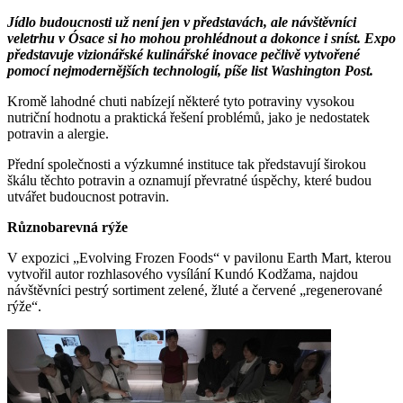
Jídlo budoucnosti už není jen v představách, ale návštěvníci
veletrhu v Ósace si ho mohou prohlédnout a dokonce i sníst. Expo
představuje vizionářské kulinářské inovace pečlivě vytvořené
pomocí nejmodernějších technologií, píše list Washington Post.
Kromě lahodné chuti nabízejí některé tyto potraviny vysokou
nutriční hodnotu a praktická řešení problémů, jako je nedostatek
potravin a alergie.
Přední společnosti a výzkumné instituce tak představují širokou
škálu těchto potravin a oznamují převratné úspěchy, které budou
utvářet budoucnost potravin.
Různobarevná rýže
V expozici „Evolving Frozen Foods“ v pavilonu Earth Mart, kterou
vytvořil autor rozhlasového vysílání Kundó Kodžama, najdou
návštěvníci pestrý sortiment zelené, žluté a červené „regenerované
rýže“.