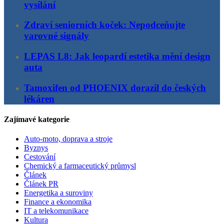
vysílání
Zdraví seniorních koček: Nepodceňujte
varovné signály
LEPAS L8: Jak leopardí estetika mění design
auta
Tamoxifen od PHOENIX dorazil do českých
lékáren
Zajímavé kategorie
Auto-moto, doprava a stroje
Byznys
Cestování
Chemický a farmaceutický průmysl
Článek
Článek PR
Energetika a suroviny
Finance a ekonomika
IT a telekomunikace
Kultura