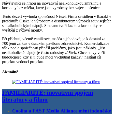
Návštěvníci se hrnou na inovativní nealkoholickou zmrzlinu a
kornouty bez mléka, které jsou vyrobeny bez vajec a pšenice.
Tento dezert vyvinula společnost Nissei. Firma se sídlem v Ibaraki v
prefektuře Ósaka je výrobcem a distributorem výrobků souvisejících
s nealkoholickými nápoji. Smetanu tvoří fazole a kornoutky se
vyrábějí z rýžové mouky.
Pět příchutí, včetně vanilkové, mačča a jahodové, je k dostání za
700 jenů za kus v ósackém pavilonu zdravotnictví. Komercializace
však podle společnosti přináší problémy, jako jsou náklady. „Jíst
nealkoholické nápoje je často radostný zážitek. Chceme vytvořit
budoucnost, kdy si ji bude moci vychutnat každý,“ nastínil cíl
projektu vedoucí projektu.
Aktuálně
FAMILIARITÉ: inovativní spojení
literatury a filmu
Coolita a FAST Media Alliance mění indonéské