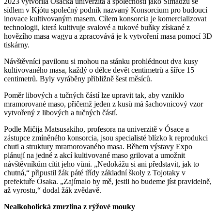
2023 vytvořila Ósacká univerzita a společnosti jako Šimadzu se
sídlem v Kjótu společný podnik nazvaný Konsorcium pro budoucí
inovace kultivovaným masem. Cílem konsorcia je komercializovat
technologii, která kultivuje svalové a tukové buňky získané z
hovězího masa wagyu a zpracovává je k vytvoření masa pomocí 3D
tiskárny.
Návštěvníci pavilonu si mohou na stánku prohlédnout dva kusy
kultivovaného masa, každý o délce devět centimetrů a šířce 15
centimetrů. Byly vyráběny přibližně šest měsíců.
Poměr libových a tučných částí lze upravit tak, aby vzniklo
mramorované maso, přičemž jeden z kusů má šachovnicový vzor
vytvořený z libových a tučných částí.
Podle Mičija Matsusakiho, profesora na univerzitě v Ósace a
zástupce zmíněného konsorcia, jsou specialisté blízko k reprodukci
chuti a struktury mramorovaného masa. Během výstavy Expo
plánují na jedné z akcí kultivované maso grilovat a umožnit
návštěvníkům cítit jeho vůni. „Nedokážu si ani představit, jak to
chutná,“ připustil žák páté třídy základní školy z Tojotaky v
prefektuře Ósaka. „Zajímalo by mě, jestli ho budeme jíst pravidelně,
až vyrostu,“ dodal žák zvědavě.
Nealkoholická zmrzlina z rýžové mouky