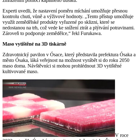
zmrazením pomocí kapalného dusíku.
Experti uvedli, že nastavení poměru míchání umožňuje přesnou
kontrolu chuti, vůně a výživové hodnoty. „Tento přístup umožňuje
využít zemědělské produkty vyřazené po sklizni, které se
nedostanou na trh, což vede ke snížení ztrát a plýtvání potravinami.
Zároveň to podporuje zemědělce,“ řekl Furukawa.
Maso vytištěné na 3D tiskárně
Zdravotnický pavilon v Ósace, který představila prefektura Ósaka a
město Ósaka, láká veřejnost na možnost vyrábět si do roku 2050
maso doma. Návštěvníci si mohou prohlédnout 3D vytištěné
kultivované maso.
V roce