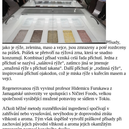
Přísady,
jako je rýže, zelenina, maso a vejce, jsou zmrazeny a poté rozdrceny
na prášek. Prášek se přetvoří na rýžová zrna, která se snadno
konzumují. Kombinací přísad vzniká celá řada příchutí. Jedna z
příchutí se nazývá „salátová rýže“, zatímco jiná se jmenuje
„smažená rýže s příchutí takana“. Další příchutí je „rodinná rýže“,
inspirovaná příchutí ojakodon, což je miska rýže s kuřecím masem a
vejci.
Regenerovanou rýži vyvinul profesor Hidemicu Furukawa z
Jamagatské univerzity ve spolupráci s Ničirei Foods, velkou
společností vyrábějící mražené potraviny se sídlem v Tokiu.
Ačkoli běžné metody rozmělňování ingrediencí spočívají v
zahřívání nebo vysušování, nevýhodou je doprovodná ztráta
vlhkosti a aroma. Tým však úspěšně vytvořil práškové přísady při
zachování jejich původní vlhkosti a aroma jejich okamžitým