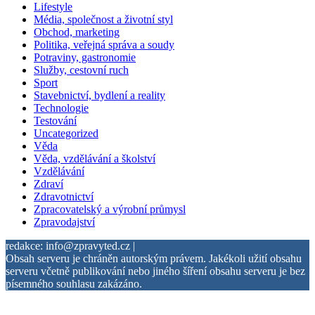
Lifestyle
Média, společnost a životní styl
Obchod, marketing
Politika, veřejná správa a soudy
Potraviny, gastronomie
Služby, cestovní ruch
Sport
Stavebnictví, bydlení a reality
Technologie
Testování
Uncategorized
Věda
Věda, vzdělávání a školství
Vzdělávání
Zdraví
Zdravotnictví
Zpracovatelský a výrobní průmysl
Zpravodajství
redakce: info@zpravyted.cz |
Obsah serveru je chráněn autorským právem. Jakékoli užití obsahu
serveru včetně publikování nebo jiného šíření obsahu serveru je bez
písemného souhlasu zakázáno.