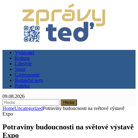
Vydavatel
Kultura
Lifestyle
Sport
Gastronomie
Redakční testy
Politika
09.08.2026
Vyhledávání
Home
Uncategorized
Potraviny budoucnosti na světové výstavě
Expo
Potraviny budoucnosti na světové výstavě
Expo