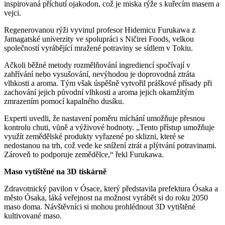
inspirovaná příchutí ojakodon, což je miska rýže s kuřecím masem a
vejci.
Regenerovanou rýži vyvinul profesor Hidemicu Furukawa z
Jamagatské univerzity ve spolupráci s Ničirei Foods, velkou
společností vyrábějící mražené potraviny se sídlem v Tokiu.
Ačkoli běžné metody rozmělňování ingrediencí spočívají v
zahřívání nebo vysušování, nevýhodou je doprovodná ztráta
vlhkosti a aroma. Tým však úspěšně vytvořil práškové přísady při
zachování jejich původní vlhkosti a aroma jejich okamžitým
zmrazením pomocí kapalného dusíku.
Experti uvedli, že nastavení poměru míchání umožňuje přesnou
kontrolu chuti, vůně a výživové hodnoty. „Tento přístup umožňuje
využít zemědělské produkty vyřazené po sklizni, které se
nedostanou na trh, což vede ke snížení ztrát a plýtvání potravinami.
Zároveň to podporuje zemědělce,“ řekl Furukawa.
Maso vytištěné na 3D tiskárně
Zdravotnický pavilon v Ósace, který představila prefektura Ósaka a
město Ósaka, láká veřejnost na možnost vyrábět si do roku 2050
maso doma. Návštěvníci si mohou prohlédnout 3D vytištěné
kultivované maso.