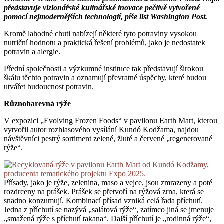
představuje vizionářské kulinářské inovace pečlivě vytvořené
pomocí nejmodernějších technologií, píše list Washington Post.
Kromě lahodné chuti nabízejí některé tyto potraviny vysokou
nutriční hodnotu a praktická řešení problémů, jako je nedostatek
potravin a alergie.
Přední společnosti a výzkumné instituce tak představují širokou
škálu těchto potravin a oznamují převratné úspěchy, které budou
utvářet budoucnost potravin.
Různobarevná rýže
V expozici „Evolving Frozen Foods“ v pavilonu Earth Mart, kterou
vytvořil autor rozhlasového vysílání Kundó Kodžama, najdou
návštěvníci pestrý sortiment zelené, žluté a červené „regenerované
rýže“.
Přísady, jako je rýže, zelenina, maso a vejce, jsou zmrazeny a poté
rozdrceny na prášek. Prášek se přetvoří na rýžová zrna, která se
snadno konzumují. Kombinací přísad vzniká celá řada příchutí.
Jedna z příchutí se nazývá „salátová rýže“, zatímco jiná se jmenuje
„smažená rýže s příchutí takana“. Další příchutí je „rodinná rýže“,