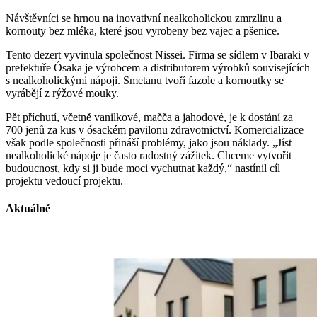
Návštěvníci se hrnou na inovativní nealkoholickou zmrzlinu a
kornouty bez mléka, které jsou vyrobeny bez vajec a pšenice.
Tento dezert vyvinula společnost Nissei. Firma se sídlem v Ibaraki v
prefektuře Ósaka je výrobcem a distributorem výrobků souvisejících
s nealkoholickými nápoji. Smetanu tvoří fazole a kornoutky se
vyrábějí z rýžové mouky.
Pět příchutí, včetně vanilkové, mačča a jahodové, je k dostání za
700 jenů za kus v ósackém pavilonu zdravotnictví. Komercializace
však podle společnosti přináší problémy, jako jsou náklady. „Jíst
nealkoholické nápoje je často radostný zážitek. Chceme vytvořit
budoucnost, kdy si ji bude moci vychutnat každý,“ nastínil cíl
projektu vedoucí projektu.
Aktuálně