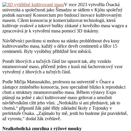
V roce 2023 vytvořila Ósacká
univerzita a společnosti jako Šimadzu se sídlem v Kjótu společný
podnik nazvaný Konsorcium pro budoucí inovace kultivovaným
masem. Cílem konsorcia je komercializovat technologii, která
kultivuje svalové a tukové buňky získané z hovězího masa wagyu a
zpracovává je k vytvoření masa pomocí 3D tiskárny.
Návštěvníci pavilonu si mohou na stánku prohlédnout dva kusy
kultivovaného masa, každý o délce devět centimetrů a šířce 15
centimetrů. Byly vyráběny přibližně šest měsíců.
Poměr libových a tučných částí lze upravit tak, aby vzniklo
mramorované maso, přičemž jeden z kusů má šachovnicový vzor
vytvořený z libových a tučných částí.
Podle Mičija Matsusakiho, profesora na univerzitě v Ósace a
zástupce zmíněného konsorcia, jsou specialisté blízko k reprodukci
chuti a struktury mramorovaného masa. Během výstavy Expo
plánují na jedné z akcí kultivované maso grilovat a umožnit
návštěvníkům cítit jeho vůni. „Nedokážu si ani představit, jak to
chutná,“ připustil žák páté třídy základní školy z Tojotaky v
prefektuře Ósaka. „Zajímalo by mě, jestli ho budeme jíst pravidelně,
až vyrostu,“ dodal žák zvědavě.
Nealkoholická zmrzlina z rýžové mouky