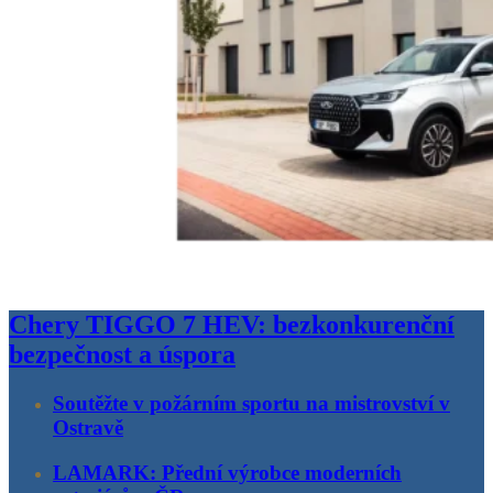
Chery TIGGO 7 HEV: bezkonkurenční
bezpečnost a úspora
Soutěžte v požárním sportu na mistrovství v
Ostravě
LAMARK: Přední výrobce moderních