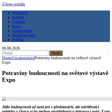
Vydavatel
Kultura
Lifestyle
Sport
Gastronomie
Redakční testy
Politika
06.08.2026
Vyhledávání
Home
Uncategorized
Potraviny budoucnosti na světové výstavě
Expo
Potraviny budoucnosti na světové výstavě
Expo
Jídlo budoucnosti už není jen v představách, ale návštěvníci
veletrhu v Ósace si ho mohou prohlédnout a dokonce i sníst. Expo