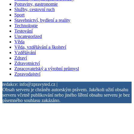
Potraviny, gastronomie
Služby, cestovní ruch
Sport
Stavebnictví, bydlení a reality
Technologie
Testování
Uncategorized
Věda
Věda, vzdělávání a školství
Vzdělávání
Zdraví
Zdravotnictví
Zpracovatelský a výrobní průmysl
Zpravodajství
redakce: info@zpravyted.cz |
Obsah serveru je chráněn autorským právem. Jakékoli užití obsahu
serveru včetně publikování nebo jiného šíření obsahu serveru je bez
písemného souhlasu zakázáno.