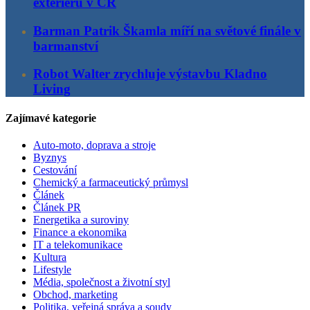
exteriérů v ČR
Barman Patrik Škamla míří na světové finále v
barmanství
Robot Walter zrychluje výstavbu Kladno
Living
Zajímavé kategorie
Auto-moto, doprava a stroje
Byznys
Cestování
Chemický a farmaceutický průmysl
Článek
Článek PR
Energetika a suroviny
Finance a ekonomika
IT a telekomunikace
Kultura
Lifestyle
Média, společnost a životní styl
Obchod, marketing
Politika, veřejná správa a soudy