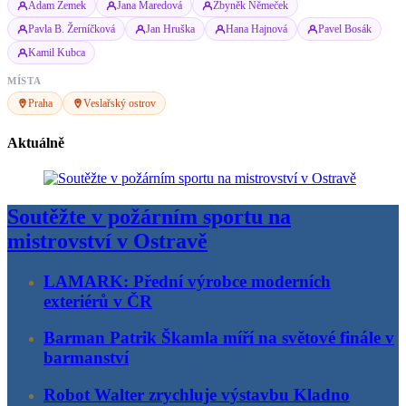
Adam Zemek
Jana Maredová
Zbyněk Němeček
Pavla B. Žerníčková
Jan Hruška
Hana Hajnová
Pavel Bosák
Kamil Kubca
MÍSTA
Praha
Veslařský ostrov
Aktuálně
Soutěžte v požárním sportu na
mistrovství v Ostravě
LAMARK: Přední výrobce moderních
exteriérů v ČR
Barman Patrik Škamla míří na světové finále v
barmanství
Robot Walter zrychluje výstavbu Kladno