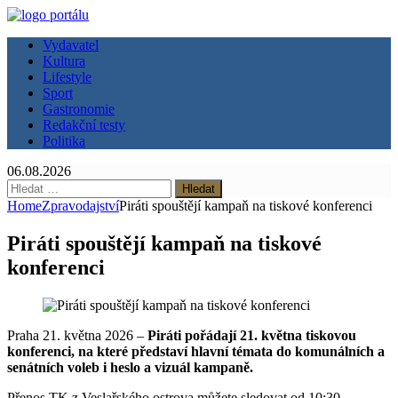
Vydavatel
Kultura
Lifestyle
Sport
Gastronomie
Redakční testy
Politika
06.08.2026
Vyhledávání
Home
Zpravodajství
Piráti spouštějí kampaň na tiskové konferenci
Piráti spouštějí kampaň na tiskové
konferenci
Praha 21. května 2026 –
Piráti pořádají 21. května tiskovou
konferenci, na které představí hlavní témata do komunálních a
senátních voleb i heslo a vizuál kampaně.
Přenos TK z Veslařského ostrova můžete sledovat od 10:30.