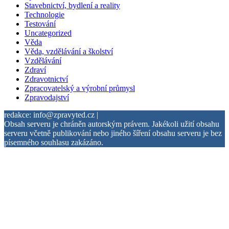
Stavebnictví, bydlení a reality
Technologie
Testování
Uncategorized
Věda
Věda, vzdělávání a školství
Vzdělávání
Zdraví
Zdravotnictví
Zpracovatelský a výrobní průmysl
Zpravodajství
redakce: info@zpravyted.cz |
Obsah serveru je chráněn autorským právem. Jakékoli užití obsahu
serveru včetně publikování nebo jiného šíření obsahu serveru je bez
písemného souhlasu zakázáno.