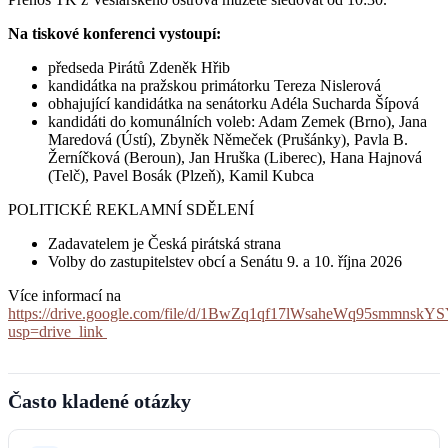
Na tiskové konferenci vystoupí:
předseda Pirátů Zdeněk Hřib
kandidátka na pražskou primátorku Tereza Nislerová
obhajující kandidátka na senátorku Adéla Sucharda Šípová
kandidáti do komunálních voleb: Adam Zemek (Brno), Jana
Maredová (Ústí), Zbyněk Němeček (Prušánky), Pavla B.
Žerníčková (Beroun), Jan Hruška (Liberec), Hana Hajnová
(Telč), Pavel Bosák (Plzeň), Kamil Kubca
POLITICKÉ REKLAMNÍ SDĚLENÍ
Zadavatelem je Česká pirátská strana
Volby do zastupitelstev obcí a Senátu 9. a 10. října 2026
Více informací na
https://drive.google.com/file/d/1BwZq1qf17lWsaheWq95smmnskYS
usp=drive_link
Často kladené otázky