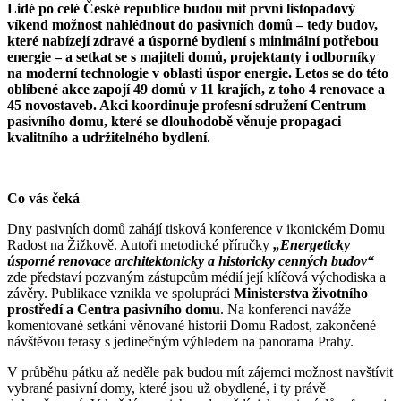
Lidé po celé České republice budou mít první listopadový
víkend možnost nahlédnout do pasivních domů – tedy budov,
které nabízejí zdravé a úsporné bydlení s minimální potřebou
energie – a setkat se s majiteli domů, projektanty i odborníky
na moderní technologie v oblasti úspor energie. Letos se do této
oblíbené akce zapojí 49 domů v 11 krajích, z toho 4 renovace a
45 novostaveb. Akci koordinuje profesní sdružení Centrum
pasivního domu, které se dlouhodobě věnuje propagaci
kvalitního a udržitelného bydlení.
Co vás čeká
Dny pasivních domů zahájí tisková konference v ikonickém Domu
Radost na Žižkově. Autoři metodické příručky
„Energeticky
úsporné renovace architektonicky a historicky cenných budov“
zde představí pozvaným zástupcům médií její klíčová východiska a
závěry. Publikace vznikla ve spolupráci
Ministerstva životního
prostředí a Centra pasivního domu
. Na konferenci naváže
komentované setkání věnované historii Domu Radost, zakončené
návštěvou terasy s jedinečným výhledem na panorama Prahy.
V průběhu pátku až neděle pak budou mít zájemci možnost navštívit
vybrané pasivní domy, které jsou už obydlené, i ty právě