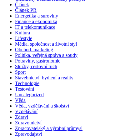
Článek
Článek PR
Energetika a suroviny
Finance a ekonomika
IT a telekomunikace
Kultura
Lifestyle
Média, společnost a životní styl
Obchod, marketing
Politika, veřejná správa a soudy
Potraviny, gastronomie
Služby, cestovní ruch
Sport
Stavebnictví, bydlení a reality
Technologie
Testování
Uncategorized
Věda
Věda, vzdělávání a školství
Vzdělávání
Zdraví
Zdravotnictví
Zpracovatelský a výrobní průmysl
Zpravodajství