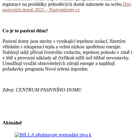
registrace na prohlídky jednotlivých domů naleznete na webu
Dny
pasivních domů 2025 – Pasivnidomy.cz
Co je to pasivní dům?
Pasivní domy jsou stavby s vynikající tepelnou izolací, řízeným
větráním s rekuperací tepla a velmi nízkou spotřebou energie.
Nabízejí stálý přívod čerstvého vzduchu, tepelnou pohodu v zimě i
v létě a provozní náklady až čtyřikrát nižší než běžné novostavby.
Umožňují využití obnovitelných zdrojů energie a naplňují
požadavky programu Nová zelená úsporám.
Zdroj: CENTRUM PASIVNÍHO DOMU
Aktuálně