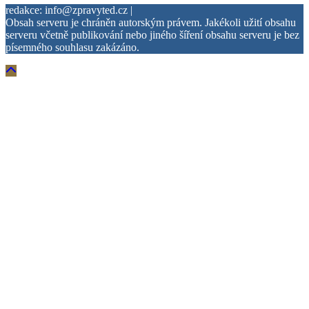
redakce: info@zpravyted.cz |
Obsah serveru je chráněn autorským právem. Jakékoli užití obsahu
serveru včetně publikování nebo jiného šíření obsahu serveru je bez
písemného souhlasu zakázáno.