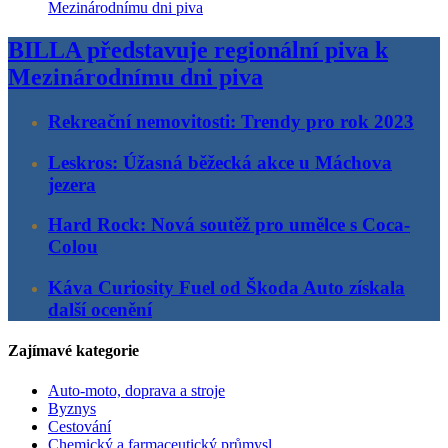
BILLA představuje regionální piva k
Mezinárodnímu dni piva
Rekreační nemovitosti: Trendy pro rok 2023
Leskros: Úžasná běžecká akce u Máchova
jezera
Hard Rock: Nová soutěž pro umělce s Coca-
Colou
Káva Curiosity Fuel od Škoda Auto získala
další ocenění
Zajímavé kategorie
Auto-moto, doprava a stroje
Byznys
Cestování
Chemický a farmaceutický průmysl