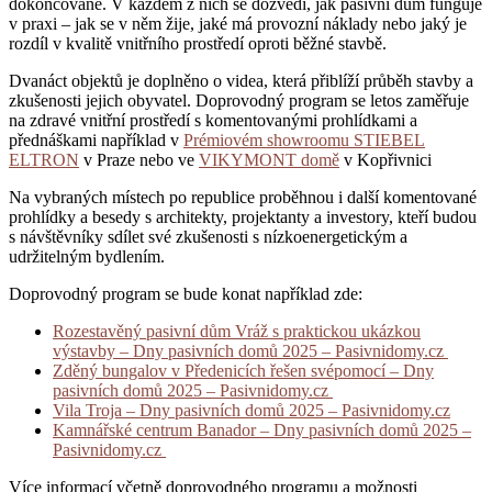
dokončované. V každém z nich se dozvědí, jak pasivní dům funguje
v praxi – jak se v něm žije, jaké má provozní náklady nebo jaký je
rozdíl v kvalitě vnitřního prostředí oproti běžné stavbě.
Dvanáct objektů je doplněno o videa, která přiblíží průběh stavby a
zkušenosti jejich obyvatel. Doprovodný program se letos zaměřuje
na zdravé vnitřní prostředí s komentovanými prohlídkami a
přednáškami například v
Prémiovém showroomu STIEBEL
ELTRON
v Praze nebo ve
VIKYMONT domě
v Kopřivnici
Na vybraných místech po republice proběhnou i další komentované
prohlídky a besedy s architekty, projektanty a investory, kteří budou
s návštěvníky sdílet své zkušenosti s nízkoenergetickým a
udržitelným bydlením.
Doprovodný program se bude konat například zde:
Rozestavěný pasivní dům Vráž s praktickou ukázkou
výstavby – Dny pasivních domů 2025 – Pasivnidomy.cz
Zděný bungalov v Předenicích řešen svépomocí – Dny
pasivních domů 2025 – Pasivnidomy.cz
Vila Troja – Dny pasivních domů 2025 – Pasivnidomy.cz
Kamnářské centrum Banador – Dny pasivních domů 2025 –
Pasivnidomy.cz
Více informací včetně doprovodného programu a možnosti