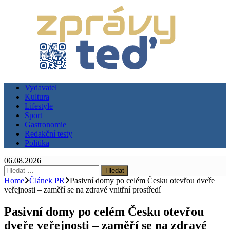
Vydavatel
Kultura
Lifestyle
Sport
Gastronomie
Redakční testy
Politika
06.08.2026
Vyhledávání
Home
Článek PR
Pasivní domy po celém Česku otevřou dveře
veřejnosti – zaměří se na zdravé vnitřní prostředí
Pasivní domy po celém Česku otevřou
dveře veřejnosti – zaměří se na zdravé