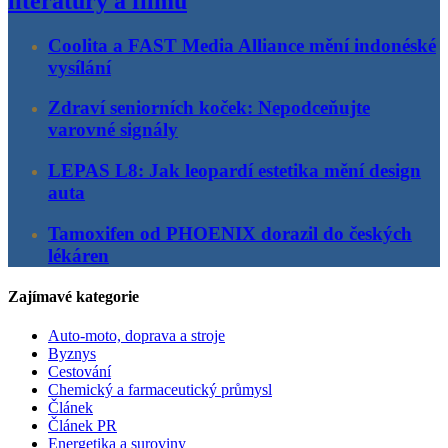
literatury a filmu
Coolita a FAST Media Alliance mění indonéské
vysílání
Zdraví seniorních koček: Nepodceňujte
varovné signály
LEPAS L8: Jak leopardí estetika mění design
auta
Tamoxifen od PHOENIX dorazil do českých
lékáren
Zajímavé kategorie
Auto-moto, doprava a stroje
Byznys
Cestování
Chemický a farmaceutický průmysl
Článek
Článek PR
Energetika a suroviny