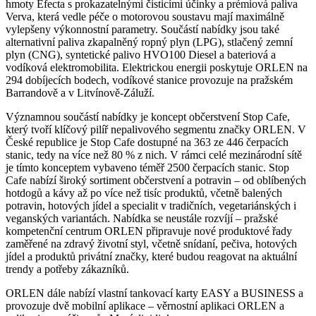
hmoty Efecta s prokazatelnými čisticími účinky a prémiová paliva
Verva, která vedle péče o motorovou soustavu mají maximálně
vylepšeny výkonnostní parametry. Součástí nabídky jsou také
alternativní paliva zkapalněný ropný plyn (LPG), stlačený zemní
plyn (CNG), syntetické palivo HVO100 Diesel a bateriová a
vodíková elektromobilita. Elektrickou energii poskytuje ORLEN na
294 dobíjecích bodech, vodíkové stanice provozuje na pražském
Barrandově a v Litvínově-Záluží.
Významnou součástí nabídky je koncept občerstvení Stop Cafe,
který tvoří klíčový pilíř nepalivového segmentu značky ORLEN. V
České republice je Stop Cafe dostupné na 363 ze 446 čerpacích
stanic, tedy na více než 80 % z nich. V rámci celé mezinárodní sítě
je tímto konceptem vybaveno téměř 2500 čerpacích stanic. Stop
Cafe nabízí široký sortiment občerstvení a potravin – od oblíbených
hotdogů a kávy až po více než tisíc produktů, včetně balených
potravin, hotových jídel a specialit v tradičních, vegetariánských i
veganských variantách. Nabídka se neustále rozvíjí – pražské
kompetenční centrum ORLEN připravuje nové produktové řady
zaměřené na zdravý životní styl, včetně snídaní, pečiva, hotových
jídel a produktů privátní značky, které budou reagovat na aktuální
trendy a potřeby zákazníků.
ORLEN dále nabízí vlastní tankovací karty EASY a BUSINESS a
provozuje dvě mobilní aplikace – věrnostní aplikaci ORLEN a