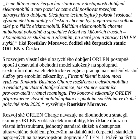
„Jsme lídrem mezi čerpacími stanicemi v dostupnosti dobíjení
elektromobilů a tuto pozici chceme dál posilovat rozvojem
ultrarychlého dobíjení. Sledujeme technologický pokrok i rostoucí
význam elektromobility v Česku a chceme být preferovanou volbou
také pro řidiče elektromobilů. Řidičům elektromobilů chceme
nabídnout pohodlné a spolehlivé řešení na klíčových trasách –
v kombinaci se službami a zázemím, na které jsou u značky ORLEN
zvyklí,“
říká
Rostislav Moravec, ředitel sítě čerpacích stanic
ORLEN v Česku
.
S rozvojem vlastní sítě ultrarychlého dobíjení ORLEN postupně
opouští dosavadní obchodní model založený na spolupráci
s externími dodavateli elektrické energie a pracuje na spuštění vlastní
služby pro emobilní zákazníky.
„Firemní klienti budou moci
využívat Tankartu Business Charge rozšířenou o elektromobilitu
a ovládat jak vlastní dobíjecí stanice, tak stanice ostatních
provozovatelů v rámci roamingu. Pro koncové zákazníky ORLEN
připravujeme vlastní mobilní aplikaci s pilotním spuštěním ve druhé
polovině roku 2026,“
vysvětluje
Rostislav Moravec
.
Rozvoj sítě ORLEN Charge navazuje na dlouhodobou strategii
skupiny ORLEN v oblasti elektromobility, která klade důraz na
vlastní infrastrukturu, jednotný standard služeb a dostupnost
ultrarychlého dobíjení především na dálničních čerpacích stanicích
napojených na transevropskou dopravní síť TEN‑T. Právě na těchto