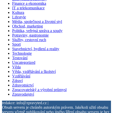
Finance a ekonomika
IT a telekomunikace
Kultura
Lifestyle
Média, společnost a životní styl
Obchod, marketing
Politika, veřejná správa a soudy
Potraviny, gastronomie
Služby, cestovní ruch
Sport
Stavebnictví, bydlení a reality
Technologie
Testování
Uncategorized
Věda
Věda, vzdělávání a školství
Vzdělávání
Zdraví
Zdravotnictví
Zpracovatelský a výrobní průmysl
Zpravodajství
redakce: info@zpravyted.cz |
Obsah serveru je chráněn autorským právem. Jakékoli užití obsahu
serveru včetně publikování nebo jiného šíření obsahu serveru je bez