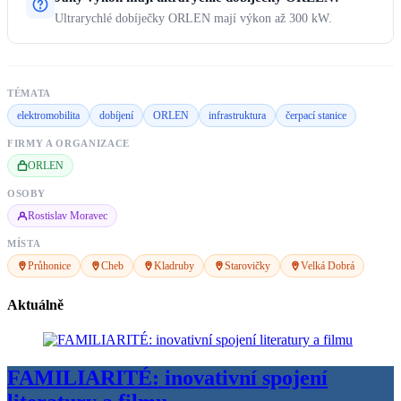
Ultrarychlé dobíječky ORLEN mají výkon až 300 kW.
TÉMATA
elektromobilita
dobíjení
ORLEN
infrastruktura
čerpací stanice
FIRMY A ORGANIZACE
ORLEN
OSOBY
Rostislav Moravec
MÍSTA
Průhonice
Cheb
Kladruby
Starovičky
Velká Dobrá
Aktuálně
FAMILIARITÉ: inovativní spojení