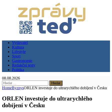
Vydavatel
Kultura
Lifestyle
Sport
Gastronomie
Redakční testy
Politika
08.08.2026
Vyhledávání
Home
Byznys
ORLEN investuje do ultrarychlého dobíjení v Česku
ORLEN investuje do ultrarychlého
dobíjení v Česku