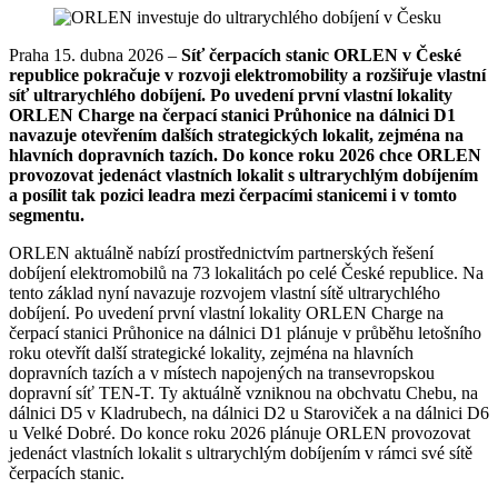
Praha 15. dubna 2026 –
Síť čerpacích stanic ORLEN v České
republice pokračuje v rozvoji elektromobility a rozšiřuje vlastní
síť ultrarychlého dobíjení. Po uvedení první vlastní lokality
ORLEN Charge na čerpací stanici Průhonice na dálnici D1
navazuje otevřením dalších strategických lokalit, zejména na
hlavních dopravních tazích. Do konce roku 2026 chce ORLEN
provozovat jedenáct vlastních lokalit s ultrarychlým dobíjením
a posílit tak pozici leadra mezi čerpacími stanicemi i v tomto
segmentu.
ORLEN aktuálně nabízí prostřednictvím partnerských řešení
dobíjení elektromobilů na 73 lokalitách po celé České republice. Na
tento základ nyní navazuje rozvojem vlastní sítě ultrarychlého
dobíjení. Po uvedení první vlastní lokality ORLEN Charge na
čerpací stanici Průhonice na dálnici D1 plánuje v průběhu letošního
roku otevřít další strategické lokality, zejména na hlavních
dopravních tazích a v místech napojených na transevropskou
dopravní síť TEN‑T. Ty aktuálně vzniknou na obchvatu Chebu, na
dálnici D5 v Kladrubech, na dálnici D2 u Staroviček a na dálnici D6
u Velké Dobré. Do konce roku 2026 plánuje ORLEN provozovat
jedenáct vlastních lokalit s ultrarychlým dobíjením v rámci své sítě
čerpacích stanic.