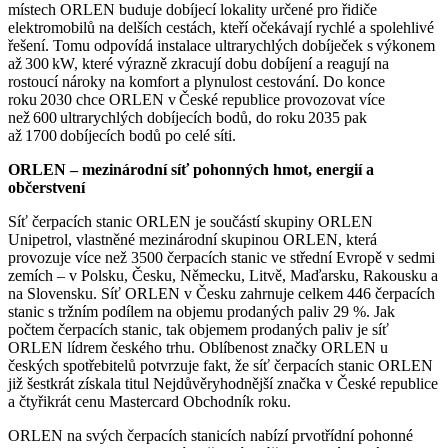
místech ORLEN buduje dobíjecí lokality určené pro řidiče
elektromobilů na delších cestách, kteří očekávají rychlé a spolehlivé
řešení. Tomu odpovídá instalace ultrarychlých dobíječek s výkonem
až 300 kW, které výrazně zkracují dobu dobíjení a reagují na
rostoucí nároky na komfort a plynulost cestování. Do konce
roku 2030 chce ORLEN v České republice provozovat více
než 600 ultrarychlých dobíjecích bodů, do roku 2035 pak
až 1700 dobíjecích bodů po celé síti.
ORLEN – mezinárodní síť pohonných hmot, energií a
občerstvení
Síť čerpacích stanic ORLEN je součástí skupiny ORLEN
Unipetrol, vlastněné mezinárodní skupinou ORLEN, která
provozuje více než 3500 čerpacích stanic ve střední Evropě v sedmi
zemích – v Polsku, Česku, Německu, Litvě, Maďarsku, Rakousku a
na Slovensku. Síť ORLEN v Česku zahrnuje celkem 446 čerpacích
stanic s tržním podílem na objemu prodaných paliv 29 %. Jak
počtem čerpacích stanic, tak objemem prodaných paliv je síť
ORLEN lídrem českého trhu. Oblíbenost značky ORLEN u
českých spotřebitelů potvrzuje fakt, že síť čerpacích stanic ORLEN
již šestkrát získala titul Nejdůvěryhodnější značka v České republice
a čtyřikrát cenu Mastercard Obchodník roku.
ORLEN na svých čerpacích stanicích nabízí prvotřídní pohonné