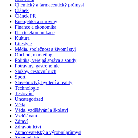
Chemický a farmaceutický průmysl
Článek
Článek PR
Energetika a suroviny
Finance a ekonomika
IT a telekomunikace
Kultura
Lifestyle
Média, společnost a životní styl
Obchod, marketing
Politika, veřejná správa a soudy
Potraviny, gastronomie
Služby, cestovní ruch
Sport
Stavebnictví, bydlení a reality
Technologie
Testování
Uncategorized
Věda
Věda, vzdělávání a školství
Vzdělávání
Zdraví
Zdravotnictví
Zpracovatelský a výrobní průmysl
Zpravodajství