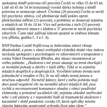
spokojena téměř polovina (45 procent) Čechů ve věku 55 do 65 let.
Lidé od 45 do 54 let konzumují vysoké dávky kofeinu a téměř
polovina se nestravuje zdravě. Čtvrtina (26 procent) Čechů se necítí
být psychicky zdráva, což představuje další pokles oproti
předchozímu měření (23 procent), a problémy se dostavují zejména
u mladých od 18 do 24 let. Více než polovina z nich (53 procent)
nezvládá stresové situace s klidem a 37 procent se necítí psychicky
zdravých. Často také zažívají úzkosti spojené se změnou klimatu
(viz příloha, grafika č. 3 a č. 4).
BNP Paribas Cardif Pojišťovna se duševnímu zdraví věnuje
dlouhodobě, a proto v rámci zveřejnění výsledků druhé vlny indexu
navázala spolupráci s psychologem ve zdravotnictví a terapeutem z
centra Nákel Dominikem Břeněm, aby situaci okomentoval ze
svého pohledu:
„Zkušenost z mé praxe ukazuje na trend zhoršující
se mentální pohody a důvěry v lepší zítřky. Týká se to zejména
mladých dospělých a dospívajících. Vysvětlení tohoto trendu není
jednoduché a troufám si říct, že na něj nikdo nezná jasnou a
stručnou odpověď. Nicméně faktory, které z mého pohledu mají
dnes jasně negativní vliv na mentální zdraví mladých lidí, jsou
rychlá a necenzurovaná konzumace obsahu v rámci používání
elektroniky a primárně sociálních sítí, nejistota ohledně směřování
sebe i celé planety a v neposlední řadě až traumatická zkušenost v
karanténě v době pandemie covidu-19, která opět díky mnoha
různým faktorům nenávratně ovlivnila život nám všem.“