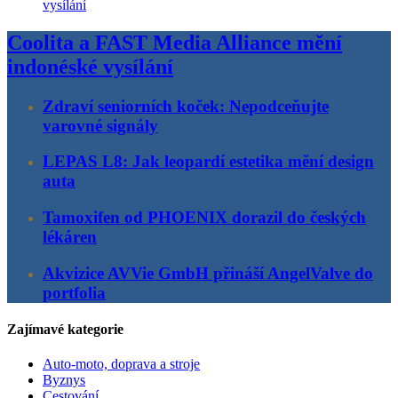
Coolita a FAST Media Alliance mění
indonéské vysílání
Zdraví seniorních koček: Nepodceňujte
varovné signály
LEPAS L8: Jak leopardí estetika mění design
auta
Tamoxifen od PHOENIX dorazil do českých
lékáren
Akvizice AVVie GmbH přináší AngelValve do
portfolia
Zajímavé kategorie
Auto-moto, doprava a stroje
Byznys
Cestování