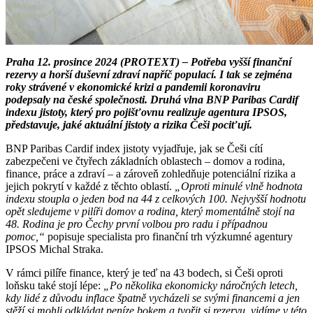
Praha 12. prosince 2024 (PROTEXT) – Potřeba vyšší finanční
rezervy a horší duševní zdraví napříč populací. I tak se zejména
roky strávené v ekonomické krizi a pandemii koronaviru
podepsaly na české společnosti. Druhá vlna BNP Paribas Cardif
indexu jistoty, který pro pojišťovnu realizuje agentura IPSOS,
představuje, jaké aktuální jistoty a rizika Češi pociťují.
BNP Paribas Cardif index jistoty vyjadřuje, jak se Češi cítí
zabezpečeni ve čtyřech základních oblastech – domov a rodina,
finance, práce a zdraví – a zároveň zohledňuje potenciální rizika a
jejich pokrytí v každé z těchto oblastí.
„Oproti minulé vlně hodnota
indexu stoupla o jeden bod na 44 z celkových 100. Nejvyšší hodnotu
opět sledujeme v pilíři domov a rodina, který momentálně stojí na
48. Rodina je pro Čechy první volbou pro radu i případnou
pomoc,“
popisuje specialista pro finanční trh výzkumné agentury
IPSOS Michal Straka.
V rámci pilíře finance, který je teď na 43 bodech, si Češi oproti
loňsku také stojí lépe:
„Po několika ekonomicky náročných letech,
kdy lidé z důvodu inflace špatně vycházeli se svými financemi a jen
stěží si mohli odkládat peníze bokem a tvořit si rezervu, vidíme v této