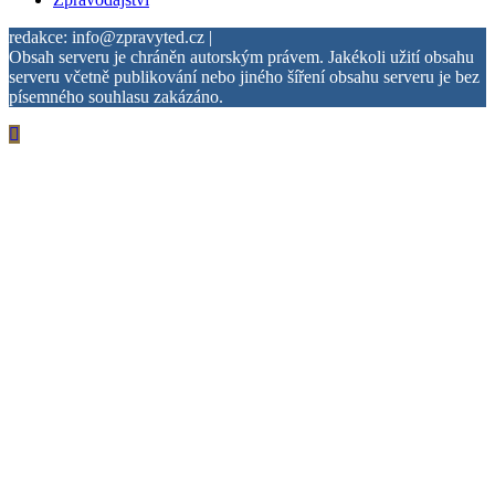
redakce: info@zpravyted.cz |
Obsah serveru je chráněn autorským právem. Jakékoli užití obsahu
serveru včetně publikování nebo jiného šíření obsahu serveru je bez
písemného souhlasu zakázáno.