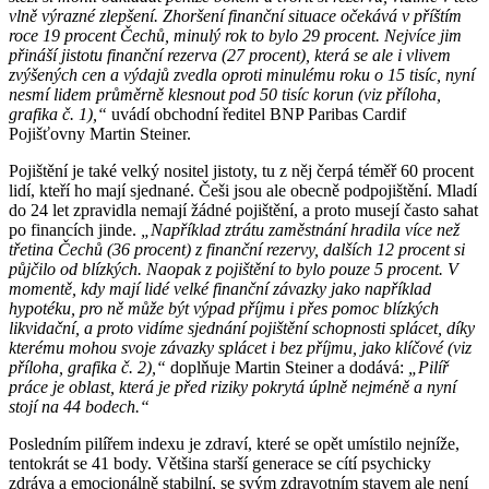
vlně výrazné zlepšení. Zhoršení finanční situace očekává v příštím
roce 19 procent Čechů, minulý rok to bylo 29 procent. Nejvíce jim
přináší jistotu finanční rezerva (27 procent), která se ale i vlivem
zvýšených cen a výdajů zvedla oproti minulému roku o 15 tisíc, nyní
nesmí lidem průměrně klesnout pod 50 tisíc korun (viz příloha,
grafika č. 1),“
uvádí obchodní ředitel BNP Paribas Cardif
Pojišťovny Martin Steiner.
Pojištění je také velký nositel jistoty, tu z něj čerpá téměř 60 procent
lidí, kteří ho mají sjednané. Češi jsou ale obecně podpojištění. Mladí
do 24 let zpravidla nemají žádné pojištění, a proto musejí často sahat
po financích jinde.
„Například ztrátu zaměstnání hradila více než
třetina Čechů (36 procent) z finanční rezervy, dalších 12 procent si
půjčilo od blízkých. Naopak z pojištění to bylo pouze 5 procent. V
momentě, kdy mají lidé velké finanční závazky jako například
hypotéku, pro ně může být výpad příjmu i přes pomoc blízkých
likvidační, a proto vidíme sjednání pojištění schopnosti splácet, díky
kterému mohou svoje závazky splácet i bez příjmu, jako klíčové (viz
příloha, grafika č. 2),“
doplňuje Martin Steiner a dodává:
„Pilíř
práce je oblast, která je před riziky pokrytá úplně nejméně a nyní
stojí na 44 bodech.“
Posledním pilířem indexu je zdraví, které se opět umístilo nejníže,
tentokrát se 41 body. Většina starší generace se cítí psychicky
zdráva a emocionálně stabilní, se svým zdravotním stavem ale není