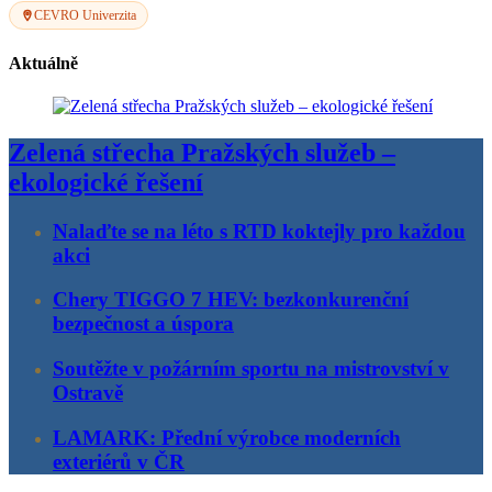
CEVRO Univerzita
Aktuálně
Zelená střecha Pražských služeb –
ekologické řešení
Nalaďte se na léto s RTD koktejly pro každou
akci
Chery TIGGO 7 HEV: bezkonkurenční
bezpečnost a úspora
Soutěžte v požárním sportu na mistrovství v
Ostravě
LAMARK: Přední výrobce moderních
exteriérů v ČR