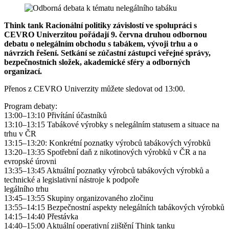
Think tank Racionální politiky závislostí ve spolupráci s
CEVRO Univerzitou pořádají 9. června druhou odbornou
debatu o nelegálním obchodu s tabákem, vývoji trhu a o
návrzích řešení. Setkání se zúčastní zástupci veřejné správy,
bezpečnostních složek, akademické sféry a odborných
organizací.
Přenos z CEVRO Univerzity můžete sledovat od 13:00.
Program debaty:
13:00–13:10 Přivítání účastníků
13:10–13:15 Tabákové výrobky s nelegálním statusem a situace na
trhu v ČR
13:15–13:20: Konkrétní poznatky výrobců tabákových výrobků
13:20–13:35 Spotřební daň z nikotinových výrobků v ČR a na
evropské úrovni
13:35–13:45 Aktuální poznatky výrobců tabákových výrobků a
technické a legislativní nástroje k podpoře
legálního trhu
13:45–13:55 Skupiny organizovaného zločinu
13:55–14:15 Bezpečnostní aspekty nelegálních tabákových výrobků
14:15–14:40 Přestávka
14:40–15:00 Aktuální operativní zjištění Think tanku