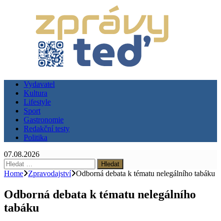
Vydavatel
Kultura
Lifestyle
Sport
Gastronomie
Redakční testy
Politika
07.08.2026
Vyhledávání
Home
Zpravodajství
Odborná debata k tématu nelegálního tabáku
Odborná debata k tématu nelegálního
tabáku