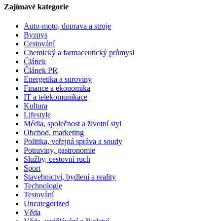
Zajímavé kategorie
Auto-moto, doprava a stroje
Byznys
Cestování
Chemický a farmaceutický průmysl
Článek
Článek PR
Energetika a suroviny
Finance a ekonomika
IT a telekomunikace
Kultura
Lifestyle
Média, společnost a životní styl
Obchod, marketing
Politika, veřejná správa a soudy
Potraviny, gastronomie
Služby, cestovní ruch
Sport
Stavebnictví, bydlení a reality
Technologie
Testování
Uncategorized
Věda