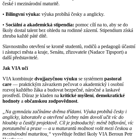
české i mezinárodní maturitě.
•
Bilingvní výuka:
výuka probíhá česky a anglicky.
•
Sociální a akademická stipendia:
pomoc cílí na to, aby se do
školy dostal talent bez ohledu na rodinné zázemí. Stipendium získá
zhruba každé páté dítě.
Slavnostního otevření se kromě studentů, rodičů a pedagogů účastní
i zástupci města a kraje, Senátu, zřizovatele (Nadace Tipsport) a
další představitelé.
Jak VIA učí
VIA kombinuje
dvojjazyčnou výuku
se systémem
pastoral
care
— praktickým závazkem pečovat o akademický i osobní
rozvoj každého žáka a budovat bezpečné, náročné a laskavé
prostředí. Důraz je kladen na
kritické myšlení
,
demokratické
hodnoty
a
občanskou zodpovědnost
.
„Na gymnáziu začínáme dvěma třídami. Výuka probíhá česky i
anglicky, laboratoře a otevřené učebny nám dovolí učit víc do
hloubky a častěji projektově. Cíl je jednoduchý: méně biflování, víc
porozumění a praxe — a u maturantů možnost volit mezi českou a
mezinárodní maturitou,“
vysvětluje ředitel školy VIA Beroun Petr