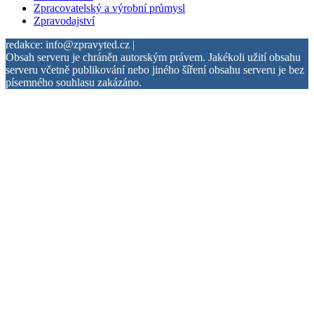
Zpracovatelský a výrobní průmysl
Zpravodajství
redakce: info@zpravyted.cz |
Obsah serveru je chráněn autorským právem. Jakékoli užití obsahu
serveru včetně publikování nebo jiného šíření obsahu serveru je bez
písemného souhlasu zakázáno.