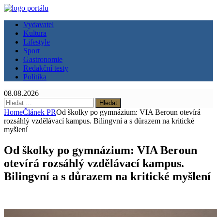
Vydavatel
Kultura
Lifestyle
Sport
Gastronomie
Redakční testy
Politika
08.08.2026
Vyhledávání
Home
Článek PR
Od školky po gymnázium: VIA Beroun otevírá
rozsáhlý vzdělávací kampus. Bilingvní a s důrazem na kritické
myšlení
Od školky po gymnázium: VIA Beroun
otevírá rozsáhlý vzdělávací kampus.
Bilingvní a s důrazem na kritické myšlení