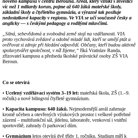
nového kampusu v centru Berouna. Areál, který vznikl s investicí
víc než 1 miliardy korun, pojme až 640 žáků mateřské školy,
základní školy a čtyřletého gymnázia, a výrazně tak posiluje
nedostatkové kapacity v regionu. Ve VIA se učí současně česky a
anglicky — s českými pedagogy a rodilými mluvčími.
„Silná, sebevědomá a svobodná země stojí na vzdělanosti. VIA
proto vychovává zvědavé a odolné mladé lidi, kteří se umějí ptát a
ověřovat si zdroje při hledání odpovědí. Občany, kteří budou aktivně
spoluvytvářet společnost, v níž žijeme,“
říká Vratislav Randa,
zřizovatel kampusu a předseda školské právnické osoby ZŠ VIA
Beroun.
Co se otevírá
•
Ucelený vzdělávací systém 3–19 let:
mateřská škola, ZŠ (1.–9.
ročník) a nové bilingvní čtyřleté gymnázium.
•
Kapacita kampusu: 640 žáků.
Nejmodernější areál zahrnuje
kromě učeben a otevřených výukových prostor i veškeré potřebné
zázemí – multifunkční sál, jídelnu, laboratoře, venkovní i vnitřní
sportoviště, zahrady či parkovací dům.
•
Gymnázium
letos otevírá dvě třídy 1. ročníku. Studium míří k