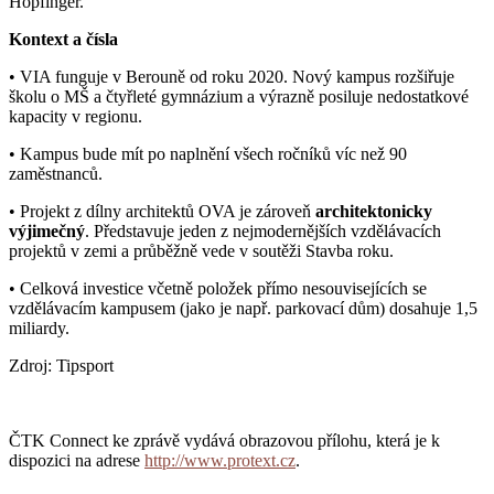
Hopfinger.
Kontext a čísla
• VIA funguje v Berouně od roku 2020. Nový kampus rozšiřuje
školu o MŠ a čtyřleté gymnázium a výrazně posiluje nedostatkové
kapacity v regionu.
• Kampus bude mít po naplnění všech ročníků víc než 90
zaměstnanců.
• Projekt z dílny architektů OVA je zároveň
architektonicky
výjimečný
. Představuje jeden z nejmodernějších vzdělávacích
projektů v zemi a průběžně vede v soutěži Stavba roku.
• Celková investice včetně položek přímo nesouvisejících se
vzdělávacím kampusem (jako je např. parkovací dům) dosahuje 1,5
miliardy.
Zdroj: Tipsport
ČTK Connect ke zprávě vydává obrazovou přílohu, která je k
dispozici na adrese
http://www.protext.cz
.