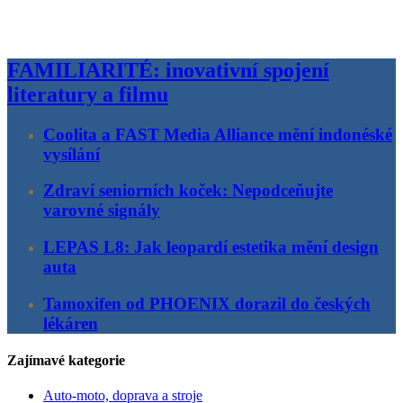
FAMILIARITÉ: inovativní spojení
literatury a filmu
Coolita a FAST Media Alliance mění indonéské
vysílání
Zdraví seniorních koček: Nepodceňujte
varovné signály
LEPAS L8: Jak leopardí estetika mění design
auta
Tamoxifen od PHOENIX dorazil do českých
lékáren
Zajímavé kategorie
Auto-moto, doprava a stroje