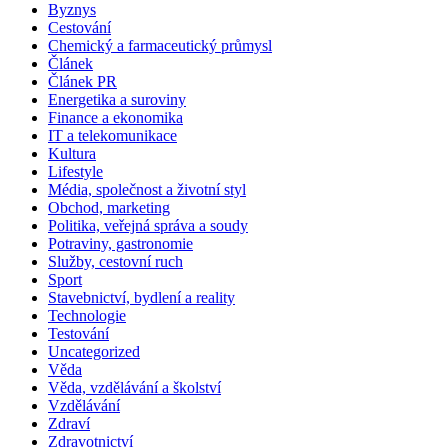
Byznys
Cestování
Chemický a farmaceutický průmysl
Článek
Článek PR
Energetika a suroviny
Finance a ekonomika
IT a telekomunikace
Kultura
Lifestyle
Média, společnost a životní styl
Obchod, marketing
Politika, veřejná správa a soudy
Potraviny, gastronomie
Služby, cestovní ruch
Sport
Stavebnictví, bydlení a reality
Technologie
Testování
Uncategorized
Věda
Věda, vzdělávání a školství
Vzdělávání
Zdraví
Zdravotnictví