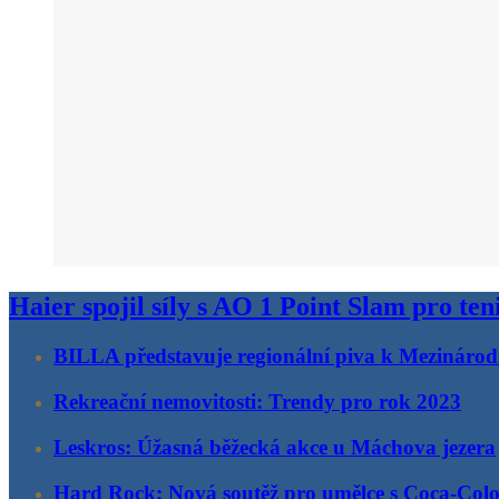
Haier spojil síly s AO 1 Point Slam pro ten
BILLA představuje regionální piva k Mezinárod
Rekreační nemovitosti: Trendy pro rok 2023
Leskros: Úžasná běžecká akce u Máchova jezera
Hard Rock: Nová soutěž pro umělce s Coca-Col