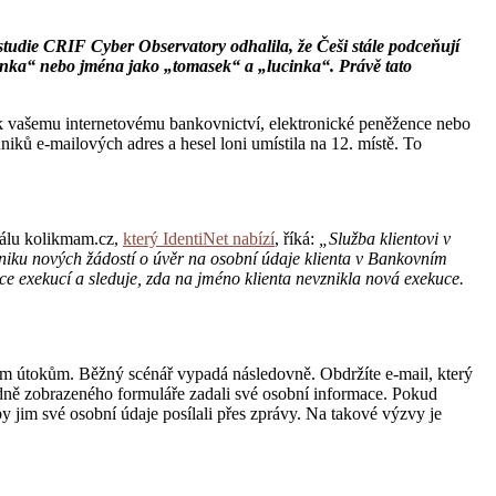
studie CRIF Cyber Observatory odhalila, že Češi stále podceňují
aminka“ nebo jména jako „tomasek“ a „lucinka“. Právě tato
up k vašemu internetovému bankovnictví, elektronické peněžence nebo
iků e-mailových adres a hesel loni umístila na 12. místě. To
tálu kolikmam.cz,
který IdentiNet nabízí
, říká:
„Služba klientovi v
zniku nových žádostí o úvěr na osobní údaje klienta v Bankovním
ce exekucí a sleduje, zda na jméno klienta nevznikla nová exekuce.
eným útokům. Běžný scénář vypadá následovně. Obdržíte e-mail, který
edně zobrazeného formuláře zadali své osobní informace. Pokud
aby jim své osobní údaje posílali přes zprávy. Na takové výzvy je