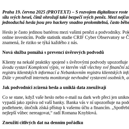
Praha 19. června 2025 (PROTEXT) – S rozvojem digitalizace roste ta
sílu svých hesel, čímž ohrožují také bezpečí svých peněz. Mezi nejč
jednoduchá hesla jsou pro hackery snadno prolomitelná, často běh
Heslo je často jedinou bariérou mezi vašimi penězi a podvodníky. Pok
online investicím. Podle statistik studie CRIF Cyber Observatory se 
znamená, že riziko se týká každého z nás.
Nová služba pomáhá s prevencí úvěrových podvodů
Klienty na nekalé praktiky spojené s úvěrovými podvody upozorňuj
úvodu vystaví Komplexní výpis, ve kterém vidí všechny své finanční z
registru klientských informací a Nebankovním registru klientských in
Dále v prostředí internetu monitoruje nevhodné vystavení osobních, a
Jak podvodníci zcizená hesla a uniklá data zneužívají
Co se stane, když vaše heslo nebo e-mail na dark web přeci jen unikn
vypadá jako zpráva od vaší banky. Banka vás v ní upozorňuje na pode
podlehnete, útočník získá přístup k vašemu účtu a financím. „Spotřebit
nejlepší vůbec nereagovat,“ radí Romana Knyblová.
Zneužití citlivých dat na denním pořádku