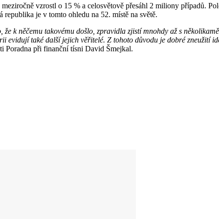
eziročně vzrostl o 15 % a celosvětově přesáhl 2 miliony případů. Pol
republika je v tomto ohledu na 52. místě na světě.
To, že k něčemu takovému došlo, zpravidla zjistí mnohdy až s několikam
rii evidují také další jejich věřitelé. Z tohoto důvodu je dobré zneužití
i Poradna při finanční tísni David Šmejkal.