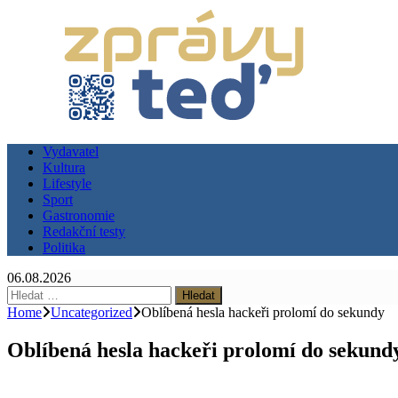
Vydavatel
Kultura
Lifestyle
Sport
Gastronomie
Redakční testy
Politika
06.08.2026
Vyhledávání
Home
Uncategorized
Oblíbená hesla hackeři prolomí do sekundy
Oblíbená hesla hackeři prolomí do sekund