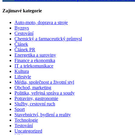
Zajímavé kategorie
Auto-moto, doprava a stroje
Byznys
Cestování
Chemický a farmaceutický průmysl
Článek
Článek PR
Energetika a suroviny
Finance a ekonomika
IT a telekomunikace
Kultura
Lifestyle
Média, společnost a životní styl
Obchod, marketing
Politika, veřejná správa a soudy
Potraviny, gastronomie
Služby, cestovní ruch
Sport
Stavebnictví, bydlení a reality
Technologie
Testování
Uncategorized