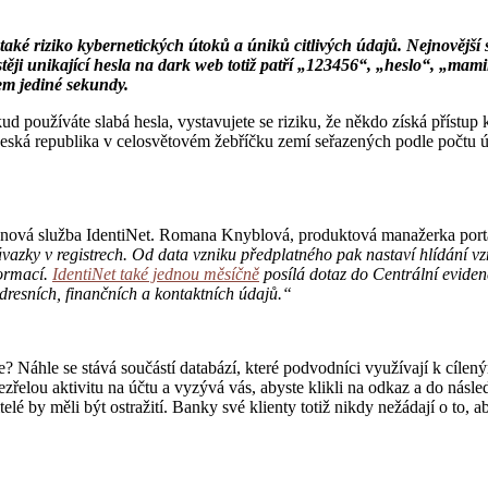
ké riziko kybernetických útoků a úniků citlivých údajů. Nejnovější 
astěji unikající hesla na dark web totiž patří „123456“, „heslo“, „m
em jediné sekundy.
ud používáte slabá hesla, vystavujete se riziku, že někdo získá příst
Česká republika v celosvětovém žebříčku zemí seřazených podle počtu ún
e nová služba IdentiNet. Romana Knyblová, produktová manažerka por
ávazky v registrech. Od data vzniku předplatného pak nastaví hlídání v
formací.
IdentiNet také jednou měsíčně
posílá dotaz do Centrální eviden
dresních, finančních a kontaktních údajů.“
e? Náhle se stává součástí databází, které podvodníci využívají k cíl
zřelou aktivitu na účtu a vyzývá vás, abyste klikli na odkaz a do násl
elé by měli být ostražití. Banky své klienty totiž nikdy nežádají o to, 