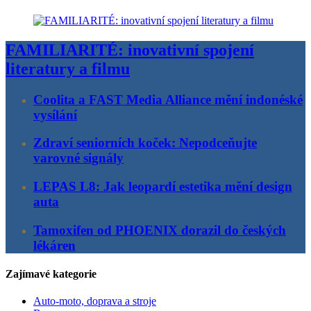
FAMILIARITÉ: inovativní spojení
literatury a filmu
Coolita a FAST Media Alliance mění indonéské
vysílání
Zdraví seniorních koček: Nepodceňujte
varovné signály
LEPAS L8: Jak leopardí estetika mění design
auta
Tamoxifen od PHOENIX dorazil do českých
lékáren
Zajímavé kategorie
Auto-moto, doprava a stroje