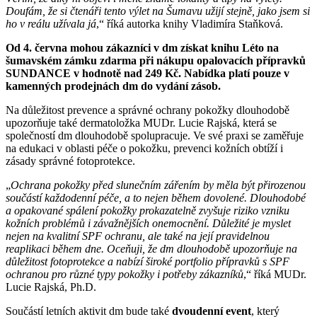
Doufám, že si čtenáři tento výlet na Šumavu užijí stejně, jako jsem si
ho v reálu užívala já
,“ říká autorka knihy Vladimíra Staňková.
Od 4. června mohou zákazníci v dm získat knihu Léto na
šumavském zámku zdarma při nákupu opalovacích přípravků
SUNDANCE v hodnotě nad 249 Kč. Nabídka platí pouze v
kamenných prodejnách dm do vydání zásob.
Na důležitost prevence a správné ochrany pokožky dlouhodobě
upozorňuje také dermatoložka MUDr. Lucie Rajská, která se
společností dm dlouhodobě spolupracuje. Ve své praxi se zaměřuje
na edukaci v oblasti péče o pokožku, prevenci kožních obtíží i
zásady správné fotoprotekce.
„
Ochrana pokožky před slunečním zářením by měla být přirozenou
součástí každodenní péče, a to nejen během dovolené. Dlouhodobé
a opakované spálení pokožky prokazatelně zvyšuje riziko vzniku
kožních problémů i závažnějších onemocnění. Důležité je myslet
nejen na kvalitní SPF ochranu, ale také na její pravidelnou
reaplikaci během dne. Oceňuji, že dm dlouhodobě upozorňuje na
důležitost fotoprotekce a nabízí široké portfolio přípravků s SPF
ochranou pro různé typy pokožky i potřeby zákazníků
,“ říká MUDr.
Lucie Rajská, Ph.D.
Součástí letních aktivit dm bude také
dvoudenní event
, který