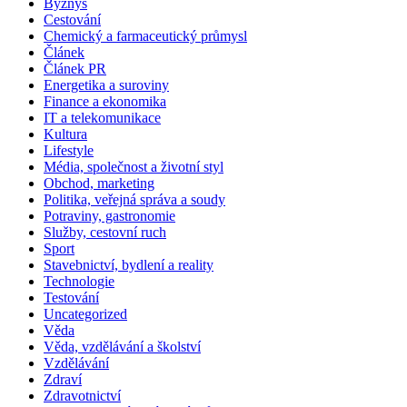
Byznys
Cestování
Chemický a farmaceutický průmysl
Článek
Článek PR
Energetika a suroviny
Finance a ekonomika
IT a telekomunikace
Kultura
Lifestyle
Média, společnost a životní styl
Obchod, marketing
Politika, veřejná správa a soudy
Potraviny, gastronomie
Služby, cestovní ruch
Sport
Stavebnictví, bydlení a reality
Technologie
Testování
Uncategorized
Věda
Věda, vzdělávání a školství
Vzdělávání
Zdraví
Zdravotnictví