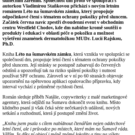
slunečním zářením. Společnost dm proto ve spolupráci s
autorkou Vladimírou Staňkovou přichází s novým letním
románem Léto na šumavském zámku, který propojuje
odpočinkové čtení s tématem ochrany pokožky před sluncem.
Začátek června navíc zpestří dvoudenní event v obchodním
centru Westfield Chodov, kde dm nabídne kromě soutěží o
produkty i edukaci v oblasti péče o pokožku a možnost
vyšetření znamének dermatoložkou MUDr. Lucií Rajskou,
Ph.D
.
Kniha
Léto na šumavském zámku
, která vznikla ve spolupráci se
společností dm, propojuje letní čtení s tématem ochrany pokožky
před sluncem. Její stránky se postupně zabarvují do červených
odstínů a upozorňují tak na riziko spálení pokožky i nutnost
používat SPF ochranu. Zároveň se v ní po 60 stranách objevuje
upozornění na opětovnou aplikaci opalovacího přípravku, kdy
interval vychází z průměrné rychlosti čtení.
Román sleduje příběh Natálie, copywriterky z malé marketingové
agentury, která odjíždí na Šumavu dokončit svou knihu. Místo
klidného psaní ji však čeká série nečekaných událostí, nových
setkání a rozhodnutí, která jí postupně změní život.
„
Knihu jsem psala s cílem nabídnout čtenářům nejen oddechové
letní čtení, ale i průvodce po místech, které mám na Šumavě ráda.
Věřím, že díky ní objeví i méně známé lokality a tipy na výlety.