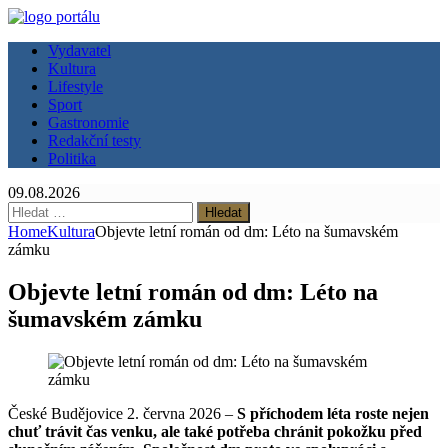
Vydavatel
Kultura
Lifestyle
Sport
Gastronomie
Redakční testy
Politika
09.08.2026
Vyhledávání
Home
Kultura
Objevte letní román od dm: Léto na šumavském
zámku
Objevte letní román od dm: Léto na
šumavském zámku
České Budějovice 2. června 2026 –
S příchodem léta roste nejen
chuť trávit čas venku, ale také potřeba chránit pokožku před