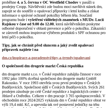
proběhne
4. a 5. června v OC Westfield Chodov
v pasáži u
prodejny Cropp. Návštěvníci zde budou moci navštívit stánek dm,
zapojit se do soutěže o opalovací přípravky i letní knihu a získat
informace o správné ochraně pokožky během léta. Součástí
programu bude i
vyšetření viditelných znamének s MUDr. Lucií
Rajskou v čase od 9.00 do 12.00
, která návštěvníkům poskytne
odborné doporučení v oblasti prevence a péče o pokožku. Zákazníci
se zároveň mohou inspirovat výběrem produktů s SPF ochranou pro
letní péči o pokožku.
Tipy, jak se chránit před sluncem a jaký zvolit opalovací
přípravek najdete i na
dm.cz/inspirace-a-poradenstvi/tipy-a-trendy/opalovani
O společnosti dm drogerie markt Česká republika
dm drogerie markt s.r.o. v České republice zahájila činnost v roce
1992 jako 100% dceřiná společnost dm drogerie markt GmbH
Rakousko. V roce 1993 otevřela svou první prodejnu v Českých
Budějovicích. Společnost sídlí v Českých Budějovicích. Svých 261
prodejen zásobuje po celé České republice z logistických center v
Jihlavě a Ostředku. Celkem v dm pracuje 3 765 spolupracovníků. V
obchodním roce 2024/2025 vykázala dm v České republice obrat ve
výši 19,4 mld. Kč, a upevnila tak své postavení jedničky na trhu