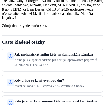
specializovaných drogerií. Na trh uvádí mimo jiné dm značky Balea,
alverde, babylove, Mivolis, Denkmit, SUNDANCE, dmBio, trend
!t up, SEINZ. či Dein Bestes. Od 13.04.2026 společnost vede
předsedající jednatel Martin Podhradský a jednatelka Markéta
Kajabová.
Zdroj: dm drogerie markt s.r.o.
Často kladené otázky
Jak mohu získat knihu Léto na šumavském zámku?
Kniha je k dispozici zdarma při nákupu opalovacích přípravků
SUNDANCE nad 249 Kč.
Kdy a kde se koná event od dm?
Event se koná 4. a 5. června v OC Westfield Chodov.
Kdo je autorkou románu Léto na šumavském zámku?