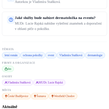
Autorkou je Vladimíra Staňková.
Jaké služby bude nabízet dermatoložka na eventu?
MUDr. Lucie Rajská nabídne vyšetření znamének a doporučení
v oblasti péče o pokožku.
TÉMATA
letní román
ochrana pokožky
event
Vladimíra Staňková
dermatologie
FIRMY A ORGANIZACE
dm
OSOBY
Vladimíra Staňková
MUDr. Lucie Rajská
MÍSTA
České Budějovice
Šumava
Westfield Chodov
Aktuálně