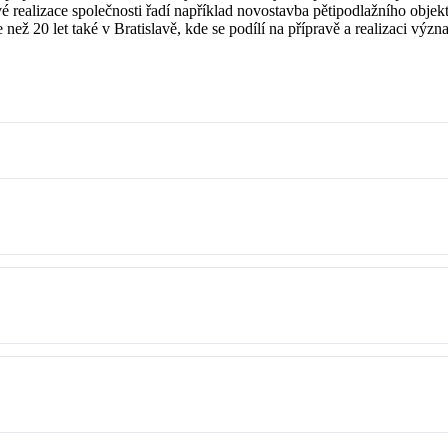
ové realizace společnosti řadí například novostavba pětipodlažního ob
ž 20 let také v Bratislavě, kde se podílí na přípravě a realizaci výz