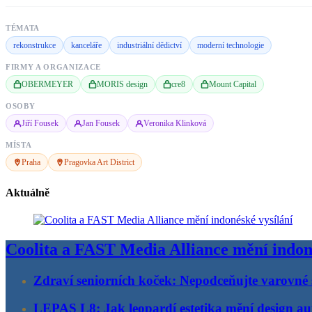
TÉMATA
rekonstrukce
kanceláře
industriální dědictví
moderní technologie
FIRMY A ORGANIZACE
OBERMEYER
MORIS design
cre8
Mount Capital
OSOBY
Jiří Fousek
Jan Fousek
Veronika Klinková
MÍSTA
Praha
Pragovka Art District
Aktuálně
Coolita a FAST Media Alliance mění indon
Zdraví seniorních koček: Nepodceňujte varovné 
LEPAS L8: Jak leopardí estetika mění design au