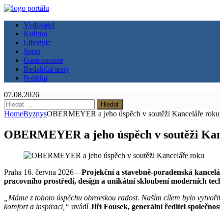
Vydavatel
Kultura
Lifestyle
Sport
Gastronomie
Redakční testy
Politika
07.08.2026
Vyhledávání
Home
Byznys
OBERMEYER a jeho úspěch v soutěži Kanceláře roku
OBERMEYER a jeho úspěch v soutěži Kan
Praha 16. června 2026 –
Projekční a stavebně-poradenská kancelá
pracovního prostředí, design a unikátní skloubení moderních tec
„Máme z tohoto úspěchu obrovskou radost. Naším cílem bylo vytvořit s
komfort a inspiraci,“
uvádí
Jiří Fousek, generální ředitel spole