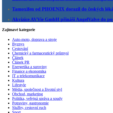
Tamoxifen od PHOENIX dorazil do českých lék
Akvizice AVVie GmbH přináší AngelValve do por
Zajímavé kategorie
Auto-moto, doprava a stroje
Byznys
Cestování
Chemický a farmaceutický průmysl
Článek
Článek PR
Energetika a suroviny
Finance a ekonomika
IT a telekomunikace
Kultura
Lifestyle
Média, společnost a životní styl
Obchod, marketing
Politika, veřejná správa a soudy
Potraviny, gastronomie
Služby, cestovní ruch
Sport