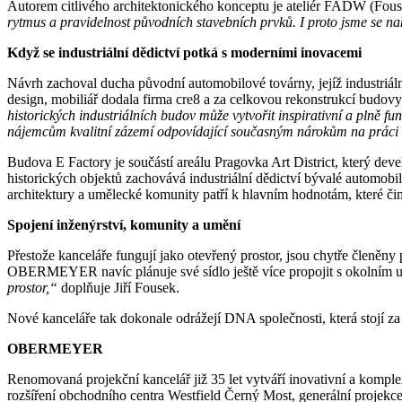
Autorem citlivého architektonického konceptu je ateliér FADW (Fou
rytmus a pravidelnost původních stavebních prvků. I proto jsme se nak
Když se industriální dědictví potká s moderními inovacemi
Návrh zachoval ducha původní automobilové továrny, jejíž industriá
design, mobiliář dodala firma cre8 a za celkovou rekonstrukcí budovy
historických industriálních budov může vytvořit inspirativní a plně 
nájemcům kvalitní zázemí odpovídající současným nárokům na práci 
Budova E Factory je součástí areálu Pragovka Art District, který deve
historických objektů zachovává industriální dědictví bývalé automobilk
architektury a umělecké komunity patří k hlavním hodnotám, které č
Spojení inženýrství, komunity a umění
Přestože kanceláře fungují jako otevřený prostor, jsou chytře členěny
OBERMEYER navíc plánuje své sídlo ještě více propojit s okolním
prostor,“
doplňuje Jiří Fousek.
Nové kanceláře tak dokonale odrážejí DNA společnosti, která stojí za
OBERMEYER
Renomovaná projekční kancelář již 35 let vytváří inovativní a komple
rozšíření obchodního centra Westfield Černý Most, generální projekc