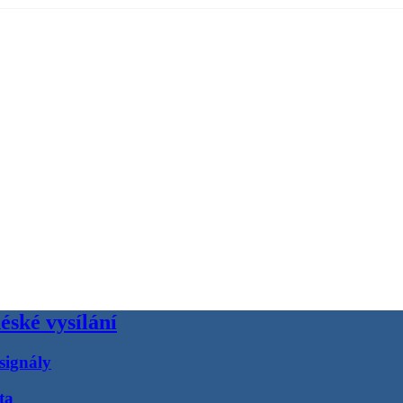
éské vysílání
signály
ta