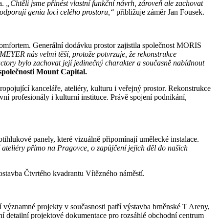
a.
„Chtěli jsme přinést vlastní funkční návrh, zároveň ale zachovat
odporují genia loci celého prostoru,“
přibližuje záměr Jan Fousek.
komfortem. Generální dodávku prostor zajistila společnost MORIS
YER nás velmi těší, protože potvrzuje, že rekonstrukce
actory bylo zachovat její jedinečný charakter a současně nabídnout
polečnosti Mount Capital.
ojující kanceláře, ateliéry, kulturu i veřejný prostor. Rekonstrukce
ní profesionály i kulturní instituce. Právě spojení podnikání,
otihlukové panely, které vizuálně připomínají umělecké instalace.
 ateliéry přímo na Pragovce, o zapůjčení jejich děl do našich
dostavba Čtvrtého kvadrantu Vítězného náměstí.
ejí významné projekty v současnosti patří výstavba brněnské T Areny,
ní detailní projektové dokumentace pro rozsáhlé obchodní centrum