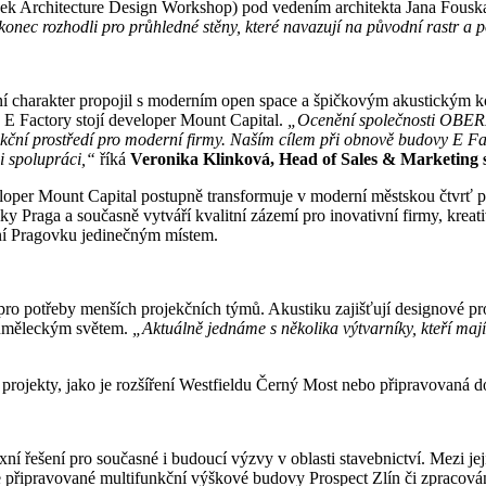
sek Architecture Design Workshop) pod vedením architekta Jana Fousk
onec rozhodli pro průhledné stěny, které navazují na původní rastr a p
lní charakter propojil s moderním open space a špičkovým akustickým 
 E Factory stojí developer Mount Capital.
„Ocenění společnosti OBERME
funkční prostředí pro moderní firmy. Naším cílem při obnově budovy E F
i spolupráci,“
říká
Veronika Klinková, Head of Sales & Marketing s
loper Mount Capital postupně transformuje v moderní městskou čtvrť prop
y Praga a současně vytváří kvalitní zázemí pro inovativní firmy, kreativ
iní Pragovku jedinečným místem.
 pro potřeby menších projekčních týmů. Akustiku zajišťují designové pr
 uměleckým světem.
„Aktuálně jednáme s několika výtvarníky, kteří mají
 projekty, jako je rozšíření Westfieldu Černý Most nebo připravovaná 
xní řešení pro současné i budoucí výzvy v oblasti stavebnictví. Mezi j
e připravované multifunkční výškové budovy Prospect Zlín či zpracová