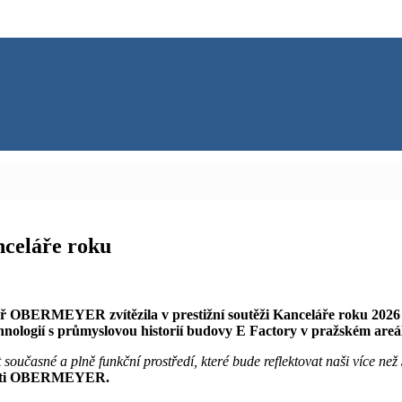
celáře roku
ř OBERMEYER zvítězila v prestižní soutěži Kanceláře roku 2026 
hnologií s průmyslovou historií budovy E Factory v pražském areá
oučasné a plně funkční prostředí, které bude reflektovat naši více ne
čnosti OBERMEYER.