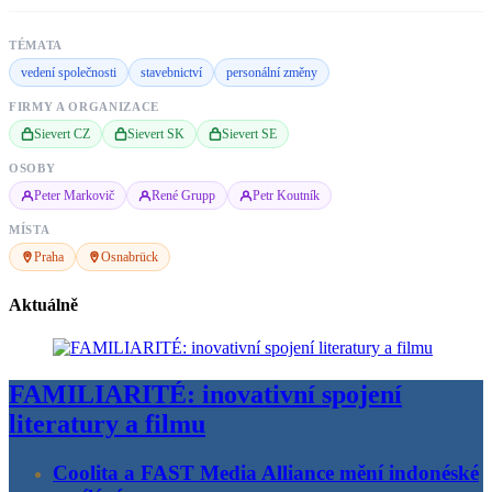
TÉMATA
vedení společnosti
stavebnictví
personální změny
FIRMY A ORGANIZACE
Sievert CZ
Sievert SK
Sievert SE
OSOBY
Peter Markovič
René Grupp
Petr Koutník
MÍSTA
Praha
Osnabrück
Aktuálně
FAMILIARITÉ: inovativní spojení
literatury a filmu
Coolita a FAST Media Alliance mění indonéské