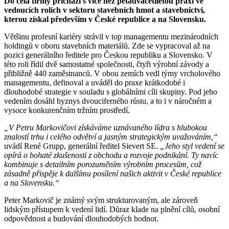
Do čela firmy přichází s více než pětadvacetiletou praxí ve
vedoucích rolích v sektoru stavebních hmot a stavebnictví,
kterou získal především v České republice a na Slovensku.
Většinu profesní kariéry strávil v top managementu mezinárodních
holdingů v oboru stavebních materiálů. Zde se vypracoval až na
pozici generálního ředitele pro Českou republiku a Slovensko. V
této roli řídil dvě samostatné společnosti, čtyři výrobní závody a
přibližně 440 zaměstnanců. V obou zemích vedl týmy vrcholového
managementu, definoval a uváděl do praxe krátkodobé i
dlouhodobé strategie v souladu s globálními cíli skupiny. Pod jeho
vedením dosáhl byznys dvouciferného růstu, a to i v náročném a
vysoce konkurenčním tržním prostředí.
„V Petru Markovičovi získáváme uznávaného lídra s hlubokou
znalostí trhu i celého odvětví a jasným strategickým uvažováním,“
uvádí René Grupp, generální ředitel Sievert SE.
„Jeho styl vedení se
opírá o bohaté zkušenosti z obchodu a rozvoje podnikání. Ty navíc
kombinuje s detailním porozuměním výrobním procesům, což
zásadně přispěje k dalšímu posílení našich aktivit v České republice
a na Slovensku.“
Peter Markovič je známý svým strukturovaným, ale zároveň
lidským přístupem k vedení lidí. Důraz klade na plnění cílů, osobní
odpovědnost a budování dlouhodobých hodnot.