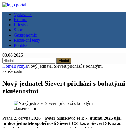
Vydavatel
Kultura
Lifestyle
Sport
Gastronomie
Redakční testy
Politika
08.08.2026
Vyhledávání
Home
Byznys
Nový jednatel Sievert přichází s bohatými
zkušenostmi
Nový jednatel Sievert přichází s bohatými
zkušenostmi
Praha 2. června 2026 –
Peter Markovič se k 7. dubnu 2026 ujal
funkce jednatele společnosti Sievert CZ k.s. a Sievert SK s.r.o.