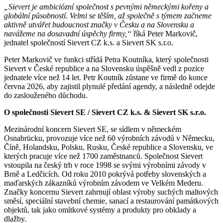
„Sievert je ambiciózní společnost s pevnými německými kořeny a
globální působností. Velmi se těším, až společně s týmem začneme
aktivně utvářet budoucnost značky v Česku a na Slovensku a
navážeme na dosavadní úspěchy firmy,“
říká Peter Markovič,
jednatel společností Sievert CZ k.s. a Sievert SK s.r.o.
Peter Markovič ve funkci střídá Petra Koutníka, který společnosti
Sievert v České republice a na Slovensku úspěšně vedl z pozice
jednatele více než 14 let. Petr Koutník zůstane ve firmě do konce
června 2026, aby zajistil plynulé předání agendy, a následně odejde
do zaslouženého důchodu.
O společnosti Sievert SE / Sievert CZ k.s. & Sievert SK s.r.o.
Mezinárodní koncern Sievert SE, se sídlem v německém
Osnabrücku, provozuje více než 60 výrobních závodů v Německu,
Číně, Holandsku, Polsku, Rusku, České republice a Slovensku, ve
kterých pracuje více než 1700 zaměstnanců. Společnost Sievert
vstoupila na český trh v roce 1998 se svými výrobními závody v
Brně a Ledčicích. Od roku 2010 pokrývá potřeby slovenských a
maďarských zákazníků výrobním závodem ve Velkém Mederu.
Značky koncernu Sievert zahrnují oblast výroby suchých maltových
směsí, speciální stavební chemie, sanací a restaurování památkových
objektů, tak jako omítkové systémy a produkty pro obklady a
dlažby.