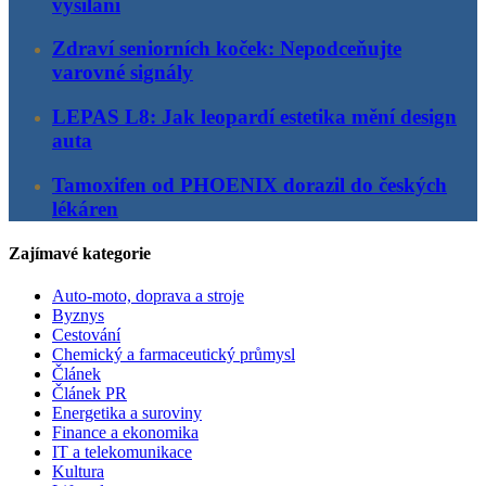
vysílání
Zdraví seniorních koček: Nepodceňujte
varovné signály
LEPAS L8: Jak leopardí estetika mění design
auta
Tamoxifen od PHOENIX dorazil do českých
lékáren
Zajímavé kategorie
Auto-moto, doprava a stroje
Byznys
Cestování
Chemický a farmaceutický průmysl
Článek
Článek PR
Energetika a suroviny
Finance a ekonomika
IT a telekomunikace
Kultura