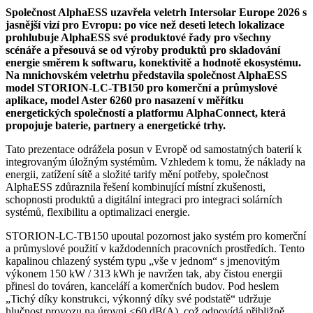
Společnost AlphaESS uzavřela veletrh Intersolar Europe 2026 s
jasnější vizí pro Evropu: po více než deseti letech lokalizace
prohlubuje AlphaESS své produktové řady pro všechny
scénáře a přesouvá se od výroby produktů pro skladování
energie směrem k softwaru, konektivitě a hodnotě ekosystému.
Na mnichovském veletrhu představila společnost AlphaESS
model STORION-LC-TB150 pro komerční a průmyslové
aplikace, model Aster 6260 pro nasazení v měřítku
energetických společností a platformu AlphaConnect, která
propojuje baterie, partnery a energetické trhy.
Tato prezentace odrážela posun v Evropě od samostatných baterií k
integrovaným úložným systémům. Vzhledem k tomu, že náklady na
energii, zatížení sítě a složité tarify mění potřeby, společnost
AlphaESS zdůraznila řešení kombinující místní zkušenosti,
schopnosti produktů a digitální integraci pro integraci solárních
systémů, flexibilitu a optimalizaci energie.
STORION-LC-TB150 upoutal pozornost jako systém pro komerční
a průmyslové použití v každodenních pracovních prostředích. Tento
kapalinou chlazený systém typu „vše v jednom“ s jmenovitým
výkonem 150 kW / 313 kWh je navržen tak, aby čistou energii
přinesl do továren, kanceláří a komerčních budov. Pod heslem
„Tichý díky konstrukci, výkonný díky své podstatě“ udržuje
hlučnost provozu na úrovni ≤60 dB(A), což odpovídá přibližně