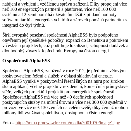
nabíjení a vybíjení i vzdálenou správu zařízení. Díky propojení více
než 100 energetických partnerů a platforem, více než 100 000
systémů a 12 zemí pomáhá uživatelům těžit z přidané hodnoty
softwaru, tarifů a energetických trhů a zároveň pomáhá partnerům s
integrací do čtyř týdnů.
Širší evropské poselství společnosti AlphaESS bylo podpořeno
otevřením její španělské pobočky, expanzí do Beneluxu a pokrokem
v českých projektech, což podtrhuje lokalizaci, schopnost dodávek a
dlouhodobý závazek k přechodu Evropy na čistou energii.
O společnosti AlphaESS
Společnost AlphaESS, založená v roce 2012, je předním světovým
poskytovatelem řešení a služeb v oblasti skladování energie.
AlphaESS vyniká v poskytování řešení šitých na míru pro širokou
škálu aplikací, včetně projektů v rezidenční, komerční a průmyslové
sféře, velkých projektů i projektů pro energetické společnosti.
Společnost AlphaESS má více než 40 dceřiných společností
poskytujících služby na místní úrovni a více než 300 000 systémů v
provozu ve více než 130 zemích na celém světě, díky čemuž mohou
miliony lidí využívat spolehlivou, dostupnou a čistou energii.
Foto –
https://mma.prnewswire.com/media/3001070/image1.jpg