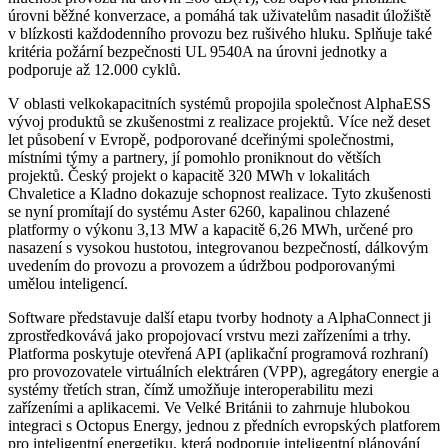
úrovni běžné konverzace, a pomáhá tak uživatelům nasadit úložiště
v blízkosti každodenního provozu bez rušivého hluku. Splňuje také
kritéria požární bezpečnosti UL 9540A na úrovni jednotky a
podporuje až 12.000 cyklů.
V oblasti velkokapacitních systémů propojila společnost AlphaESS
vývoj produktů se zkušenostmi z realizace projektů. Více než deset
let působení v Evropě, podporované dceřinými společnostmi,
místními týmy a partnery, jí pomohlo proniknout do větších
projektů. Český projekt o kapacitě 320 MWh v lokalitách
Chvaletice a Kladno dokazuje schopnost realizace. Tyto zkušenosti
se nyní promítají do systému Aster 6260, kapalinou chlazené
platformy o výkonu 3,13 MW a kapacitě 6,26 MWh, určené pro
nasazení s vysokou hustotou, integrovanou bezpečností, dálkovým
uvedením do provozu a provozem a údržbou podporovanými
umělou inteligencí.
Software představuje další etapu tvorby hodnoty a AlphaConnect ji
zprostředkovává jako propojovací vrstvu mezi zařízeními a trhy.
Platforma poskytuje otevřená API (aplikační programová rozhraní)
pro provozovatele virtuálních elektráren (VPP), agregátory energie a
systémy třetích stran, čímž umožňuje interoperabilitu mezi
zařízeními a aplikacemi. Ve Velké Británii to zahrnuje hlubokou
integraci s Octopus Energy, jednou z předních evropských platforem
pro inteligentní energetiku, která podporuje inteligentní plánování