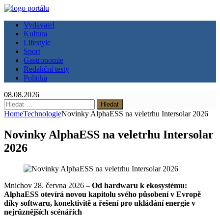
Vydavatel
Kultura
Lifestyle
Sport
Gastronomie
Redakční testy
Politika
08.08.2026
Vyhledávání
Home
Technologie
Novinky AlphaESS na veletrhu Intersolar 2026
Novinky AlphaESS na veletrhu Intersolar
2026
Mnichov 28. června 2026 –
Od hardwaru k ekosystému:
AlphaESS otevírá novou kapitolu svého působení v Evropě
díky softwaru, konektivitě a řešení pro ukládání energie v
nejrůznějších scénářích