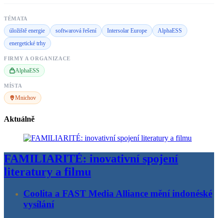
TÉMATA
úložiště energie
softwarová řešení
Intersolar Europe
AlphaESS
energetické trhy
FIRMY A ORGANIZACE
AlphaESS
MÍSTA
Mnichov
Aktuálně
FAMILIARITÉ: inovativní spojení
literatury a filmu
Coolita a FAST Media Alliance mění indonéské
vysílání