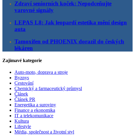
Zdraví seniorních koček: Nepodceňujte
varovné signály
LEPAS L8: Jak leopardí estetika mění design
auta
Tamoxifen od PHOENIX dorazil do českých
lékáren
Zajímavé kategorie
Auto-moto, doprava a stroje
Byznys
Cestování
Chemický a farmaceutický průmysl
Článek
Článek PR
Energetika a suroviny
Finance a ekonomika
IT a telekomunikace
Kultura
Lifestyle
Média, společnost a životní styl