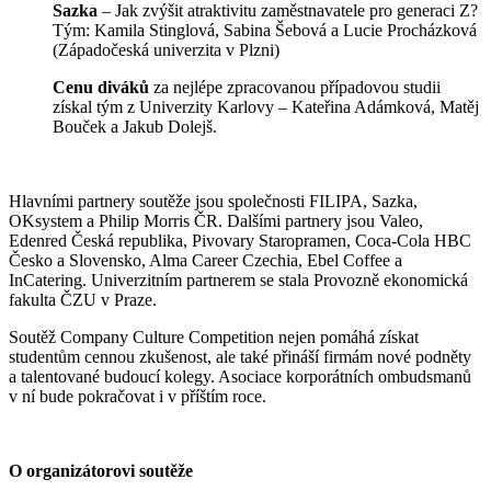
Sazka
– Jak zvýšit atraktivitu zaměstnavatele pro generaci Z?
Tým: Kamila Stinglová, Sabina Šebová a Lucie Procházková
(Západočeská univerzita v Plzni)
Cenu diváků
za nejlépe zpracovanou případovou studii
získal tým z Univerzity Karlovy – Kateřina Adámková, Matěj
Bouček a Jakub Dolejš.
Hlavními partnery soutěže jsou společnosti FILIPA, Sazka,
OKsystem a Philip Morris ČR. Dalšími partnery jsou Valeo,
Edenred Česká republika, Pivovary Staropramen, Coca-Cola HBC
Česko a Slovensko, Alma Career Czechia, Ebel Coffee a
InCatering. Univerzitním partnerem se stala Provozně ekonomická
fakulta ČZU v Praze.
Soutěž Company Culture Competition nejen pomáhá získat
studentům cennou zkušenost, ale také přináší firmám nové podněty
a talentované budoucí kolegy. Asociace korporátních ombudsmanů
v ní bude pokračovat i v příštím roce.
O organizátorovi soutěže