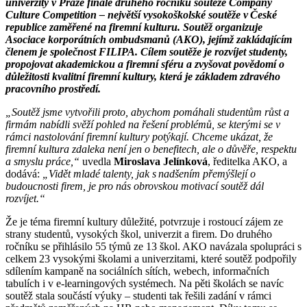
univerzity v Praze finále druhého ročníku soutěže Company
Culture Competition – největší vysokoškolské soutěže v České
republice zaměřené na firemní kulturu. Soutěž organizuje
Asociace korporátních ombudsmanů (AKO), jejímž zakládajícím
členem je společnost FILIPA. Cílem soutěže je rozvíjet studenty,
propojovat akademickou a firemní sféru a zvyšovat povědomí o
důležitosti kvalitní firemní kultury, která je základem zdravého
pracovního prostředí.
„Soutěž jsme vytvořili proto, abychom pomáhali studentům růst a
firmám nabídli svěží pohled na řešení problémů, se kterými se v
rámci nastolování firemní kultury potýkají. Chceme ukázat, že
firemní kultura zdaleka není jen o benefitech, ale o důvěře, respektu
a smyslu práce,“
uvedla
Miroslava Jelínková
, ředitelka AKO, a
dodává:
„Vidět mladé talenty, jak s nadšením přemýšlejí o
budoucnosti firem, je pro nás obrovskou motivací soutěž dál
rozvíjet.“
Že je téma firemní kultury důležité, potvrzuje i rostoucí zájem ze
strany studentů, vysokých škol, univerzit a firem. Do druhého
ročníku se přihlásilo 55 týmů ze 13 škol. AKO navázala spolupráci s
celkem 23 vysokými školami a univerzitami, které soutěž podpořily
sdílením kampaně na sociálních sítích, webech, informačních
tabulích i v e-learningových systémech. Na pěti školách se navíc
soutěž stala součástí výuky – studenti tak řešili zadání v rámci