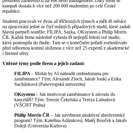
předmětů zaměřených na HR nebo management. Díky tomu se
kampaň dostala k více než 200 000 studentům po celé České
republice.
Studenti pracovali ve dvou až tříčlenných týmech a měli tři měsíce
na zpracování jedné ze čtyř reálných případových studií, které zadali
hlavní partneři soutěže: FILIPA, Sazka, OKsystem a Philip Morris
ČR. Každá firma následně vybrala tři nejlepší řešení své studie,
která postoupila do finále. Tam se o konečném pořadí rozhodovalo
před odbornou komisí složenou z více než 25 expertů z akademické
i firemní sféry.
Vítězné týmy podle firem a jejich zadání:
FILIPA
– Mohla by AI nahradit ombudsmana pro
zaměstnance? Tým: Alexandr Zloch, Jakub Joukl a Erika
Suchánková (Panevropská univerzita)
OKsystem
– Jak motivovat zaměstnance k návratu do
kanceláří? Tým: Terezie Čekelská a Tereza Labudová
(VŠCHT Praha)
Philip Morris ČR
– Jak navrhnout atraktivní absolventský
program? Tým: Kateřina Adámková, Matěj Bouček a Jakub
Dolejš (Univerzita Karlova)