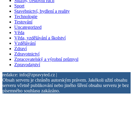
Služby, cestovní ruch
Sport
Stavebnictví, bydlení a reality
Technologie
Testování
Uncategorized
Věda
Věda, vzdělávání a školství
Vzdělávání
Zdraví
Zdravotnictví
Zpracovatelský a výrobní průmysl
Zpravodajství
redakce: info@zpravyted.cz |
Obsah serveru je chráněn autorským právem. Jakékoli užití obsahu
serveru včetně publikování nebo jiného šíření obsahu serveru je bez
písemného souhlasu zakázáno.