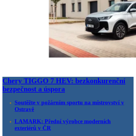
Chery TIGGO 7 HEV: bezkonkurenční
bezpečnost a úspora
Soutěžte v požárním sportu na mistrovství v
Ostravě
LAMARK: Přední výrobce moderních
exteriérů v ČR