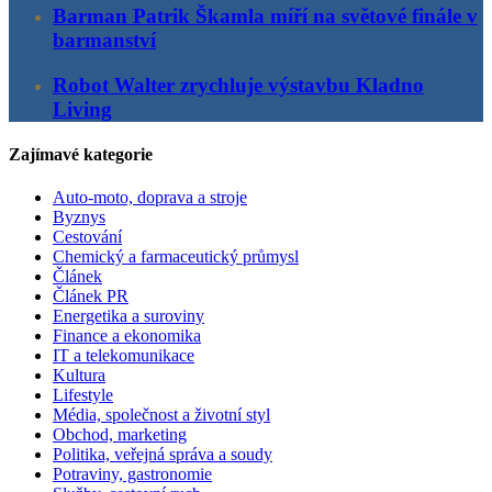
Barman Patrik Škamla míří na světové finále v
barmanství
Robot Walter zrychluje výstavbu Kladno
Living
Zajímavé kategorie
Auto-moto, doprava a stroje
Byznys
Cestování
Chemický a farmaceutický průmysl
Článek
Článek PR
Energetika a suroviny
Finance a ekonomika
IT a telekomunikace
Kultura
Lifestyle
Média, společnost a životní styl
Obchod, marketing
Politika, veřejná správa a soudy
Potraviny, gastronomie