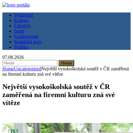
Vydavatel
Kultura
Lifestyle
Sport
Gastronomie
Redakční testy
Politika
07.08.2026
Vyhledávání
Home
Uncategorized
Největší vysokoškolská soutěž v ČR zaměřená
na firemní kulturu zná své vítěze
Největší vysokoškolská soutěž v ČR
zaměřená na firemní kulturu zná své
vítěze