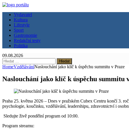
Vydavatel
Kultura
Lifestyle
Sport
Gastronomie
Redakční testy
Politika
09.08.2026
Vyhledávání
Home
Vzdělávání
Naslouchání jako klíč k úspěchu summitu v Praze
Naslouchání jako klíč k úspěchu summitu 
Praha 25. května 2026 – Dnes v pražském Cubex Centru končí 3. roč
psychologie, koučinku, vzdělávání, leadershipu, zdravotnictví i osob
Sledujte živě pondělní program od 10:00.
Program streamu: