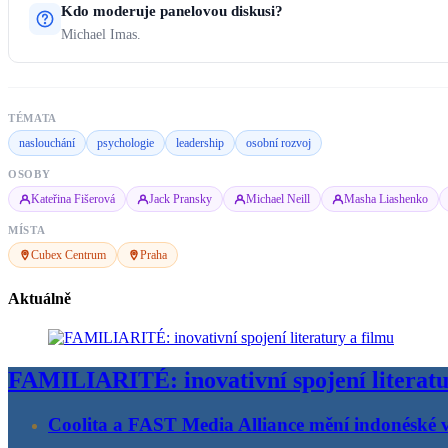
Kdo moderuje panelovou diskusi?
Michael Imas.
TÉMATA
naslouchání
psychologie
leadership
osobní rozvoj
OSOBY
Kateřina Fišerová
Jack Pransky
Michael Neill
Masha Liashenko
MÍSTA
Cubex Centrum
Praha
Aktuálně
FAMILIARITÉ: inovativní spojení literatu
Coolita a FAST Media Alliance mění indonéské v