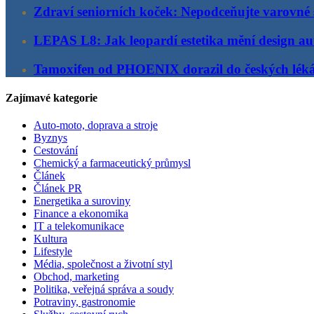
Zdraví seniorních koček: Nepodceňujte varovné 
LEPAS L8: Jak leopardí estetika mění design au
Tamoxifen od PHOENIX dorazil do českých lék
Zajímavé kategorie
Auto-moto, doprava a stroje
Byznys
Cestování
Chemický a farmaceutický průmysl
Článek
Článek PR
Energetika a suroviny
Finance a ekonomika
IT a telekomunikace
Kultura
Lifestyle
Média, společnost a životní styl
Obchod, marketing
Politika, veřejná správa a soudy
Potraviny, gastronomie