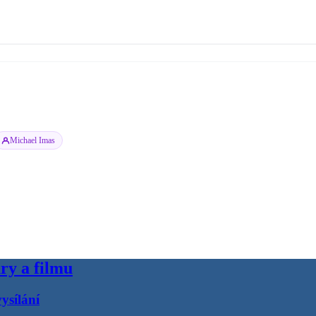
Michael Imas
ry a filmu
ysílání