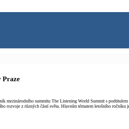
v Praze
ník mezinárodního summitu The Listening World Summit s podtitulem „N
ního rozvoje z různých částí světa. Hlavním tématem letošního ročníku