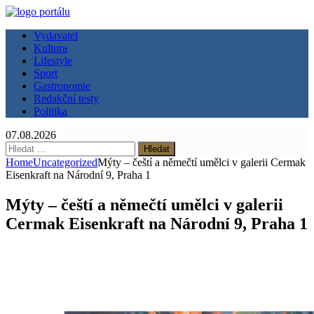
Vydavatel
Kultura
Lifestyle
Sport
Gastronomie
Redakční testy
Politika
07.08.2026
Vyhledávání
Home
Uncategorized
Mýty – čeští a němečtí umělci v galerii Cermak
Eisenkraft na Národní 9, Praha 1
Mýty – čeští a němečtí umělci v galerii
Cermak Eisenkraft na Národní 9, Praha 1