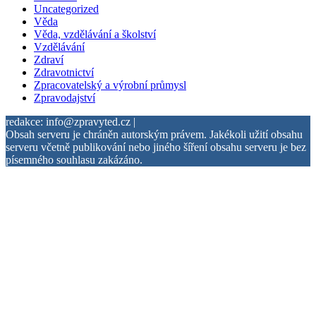
Uncategorized
Věda
Věda, vzdělávání a školství
Vzdělávání
Zdraví
Zdravotnictví
Zpracovatelský a výrobní průmysl
Zpravodajství
redakce: info@zpravyted.cz |
Obsah serveru je chráněn autorským právem. Jakékoli užití obsahu
serveru včetně publikování nebo jiného šíření obsahu serveru je bez
písemného souhlasu zakázáno.