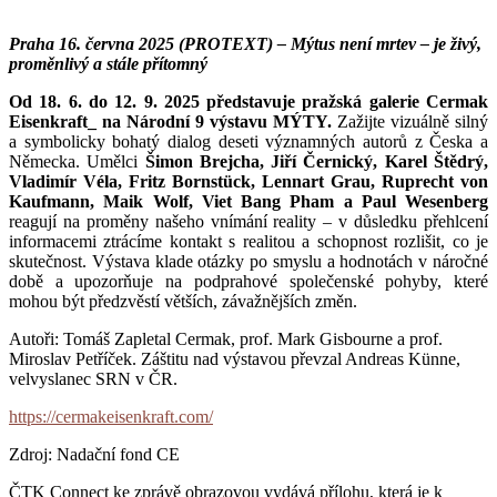
Praha 16. června 2025 (PROTEXT) – Mýtus není mrtev – je živý,
proměnlivý a stále přítomný
Od 18. 6. do 12. 9. 2025 představuje pražská galerie Cermak
Eisenkraft_ na Národní 9 výstavu MÝTY.
Zažijte vizuálně silný
a symbolicky bohatý dialog deseti významných autorů z Česka a
Německa. Umělci
Šimon Brejcha, Jiří Černický, Karel Štědrý,
Vladimír Véla, Fritz Bornstück, Lennart Grau, Ruprecht von
Kaufmann, Maik Wolf, Viet Bang Pham a Paul Wesenberg
reagují na proměny našeho vnímání reality – v důsledku přehlcení
informacemi ztrácíme kontakt s realitou a schopnost rozlišit, co je
skutečnost.
Výstava klade otázky po smyslu a hodnotách v náročné
době a upozorňuje na podprahové společenské pohyby, které
mohou být předzvěstí větších, závažnějších změn.
Autoři: Tomáš Zapletal Cermak, prof. Mark Gisbourne a prof.
Miroslav Petříček. Záštitu nad výstavou převzal Andreas Künne,
velvyslanec SRN v ČR.
https://cermakeisenkraft.com/
Zdroj: Nadační fond CE
ČTK Connect ke zprávě obrazovou vydává přílohu, která je k