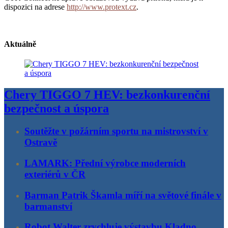
dispozici na adrese
http://www.protext.cz
.
Aktuálně
Chery TIGGO 7 HEV: bezkonkurenční
bezpečnost a úspora
Soutěžte v požárním sportu na mistrovství v
Ostravě
LAMARK: Přední výrobce moderních
exteriérů v ČR
Barman Patrik Škamla míří na světové finále v
barmanství
Robot Walter zrychluje výstavbu Kladno