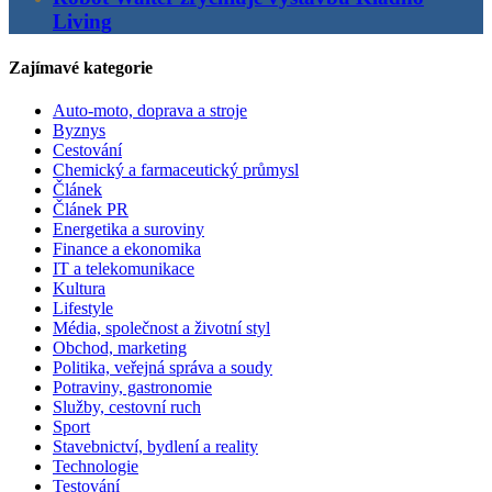
Living
Zajímavé kategorie
Auto-moto, doprava a stroje
Byznys
Cestování
Chemický a farmaceutický průmysl
Článek
Článek PR
Energetika a suroviny
Finance a ekonomika
IT a telekomunikace
Kultura
Lifestyle
Média, společnost a životní styl
Obchod, marketing
Politika, veřejná správa a soudy
Potraviny, gastronomie
Služby, cestovní ruch
Sport
Stavebnictví, bydlení a reality
Technologie
Testování