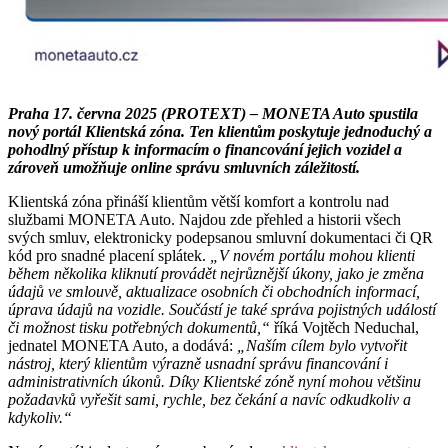
Praha 17. června 2025 (PROTEXT) – MONETA Auto spustila
nový portál Klientská zóna. Ten klientům poskytuje jednoduchý a
pohodlný přístup k informacím o financování jejich vozidel a
zároveň umožňuje online správu smluvních záležitostí.
Klientská zóna přináší klientům větší komfort a kontrolu nad
službami MONETA Auto. Najdou zde přehled a historii všech
svých smluv, elektronicky podepsanou smluvní dokumentaci či QR
kód pro snadné placení splátek.
„V novém portálu mohou klienti
během několika kliknutí provádět nejrůznější úkony, jako je změna
údajů ve smlouvě, aktualizace osobních či obchodních informací,
úprava údajů na vozidle. Součástí je také správa pojistných událostí
či možnost tisku potřebných dokumentů,“
říká Vojtěch Neduchal,
jednatel MONETA Auto, a dodává:
„Naším cílem bylo vytvořit
nástroj, který klientům výrazně usnadní správu financování i
administrativních úkonů. Díky Klientské zóně nyní mohou většinu
požadavků vyřešit sami, rychle, bez čekání a navíc odkudkoliv a
kdykoliv.“