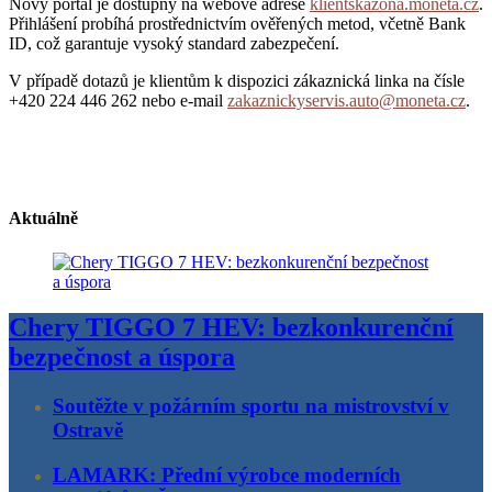
Nový portál je dostupný na webové adrese
klientskazona.moneta.cz
.
Přihlášení probíhá prostřednictvím ověřených metod, včetně Bank
ID, což garantuje vysoký standard zabezpečení.
V případě dotazů je klientům k dispozici zákaznická linka na čísle
+420 224 446 262 nebo e-mail
zakaznickyservis.auto@moneta.cz
.
Aktuálně
Chery TIGGO 7 HEV: bezkonkurenční
bezpečnost a úspora
Soutěžte v požárním sportu na mistrovství v
Ostravě
LAMARK: Přední výrobce moderních