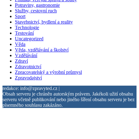
Potraviny, gastronomie
Služby, cestovní ruch
Sport
Stavebnictví, bydlení a reality
Technologie
Testování
Uncategorized
Věda
Věda, vzdělávání a školství
Vzdělávání
Zdraví
Zdravotnictví
Zpracovatelský a výrobní průmysl
Zpravodajství
redakce: info@zpravyted.cz |
Obsah serveru je chráněn autorským právem. Jakékoli užití obsahu
serveru včetně publikování nebo jiného šíření obsahu serveru je bez
písemného souhlasu zakázáno.