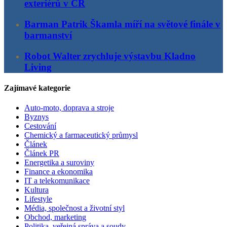
exteriérů v ČR
Barman Patrik Škamla míří na světové finále v
barmanství
Robot Walter zrychluje výstavbu Kladno
Living
Zajímavé kategorie
Auto-moto, doprava a stroje
Byznys
Cestování
Chemický a farmaceutický průmysl
Článek
Článek PR
Energetika a suroviny
Finance a ekonomika
IT a telekomunikace
Kultura
Lifestyle
Média, společnost a životní styl
Obchod, marketing
Politika, veřejná správa a soudy