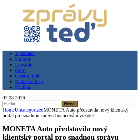
Vydavatel
Kultura
Lifestyle
Sport
Gastronomie
Redakční testy
Politika
07.08.2026
Vyhledávání
Home
Uncategorized
MONETA Auto představila nový klientský
portál pro snadnou správu financování vozidel
MONETA Auto představila nový
klientský portál pro snadnou správu