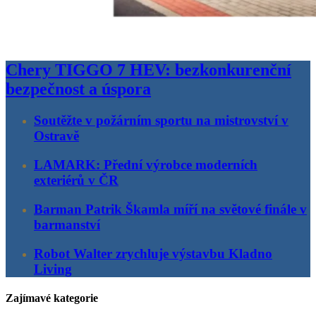
Chery TIGGO 7 HEV: bezkonkurenční
bezpečnost a úspora
Soutěžte v požárním sportu na mistrovství v
Ostravě
LAMARK: Přední výrobce moderních
exteriérů v ČR
Barman Patrik Škamla míří na světové finále v
barmanství
Robot Walter zrychluje výstavbu Kladno
Living
Zajímavé kategorie