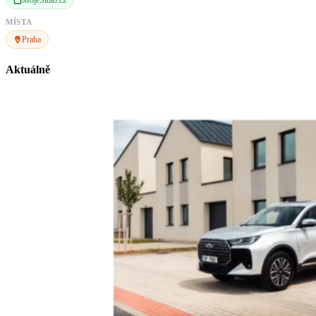
MojeSidlo.cz
MÍSTA
Praha
Aktuálně