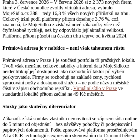
Praha 3. července 2026 – V červnu 2026 si z 2 373 nových firem,
které v České republice zvolily virtuální adresu, vybralo
MojeSidlo.cz 388 – tedy 16,3 % všech nových přírůstků na trhu.
Celkový tržní podíl platformy přitom dosahuje 3,76 %, což
znamená, že MojeSidlo.cz získává nové zákazníky více než
čtyřnásobně rychleji, než by odpovídalo její aktuální velikosti.
Platforma přitom působí na českém trhu teprve od května 2024.
Prémiová adresa je v nabídce – není však tahounem růstu
Prémiová adresa v Praze 1 je součástí portfolia tří pražských lokalit.
Tvoří však menšinu celkové nabídky a interní data MojeSidlo.cz
neidentifikují její dostupnost jako rozhodující faktor při výběru
poskytovatele. Firmy se rozhodují na základě ceny, rychlosti
zpracování pošty a dostupnosti služeb – ne podle názvu městské
části v zápisu obchodního rejstříku.
Virtuální sídlo v Praze
ve
standardní lokalitě přitom začíná na 49 Kč měsíčně.
Služby jako skutečný diferenciátor
Zákazník získá souhlas vlastníka nemovitosti se zápisem sídla online
do 5 minut od objednání – bez návštěvy pobočky či podepisování
papírových dokumentů. Poštu zpracovává platforma prostřednictvím
AI a OCR technologií s expresním skenováním do 15 minut během