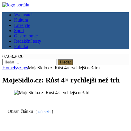
Vydavatel
Kultura
Lifestyle
Sport
Gastronomie
Redakční testy
Politika
07.08.2026
Vyhledávání
Home
Byznys
MojeSidlo.cz: Růst 4× rychlejší než trh
MojeSidlo.cz: Růst 4× rychlejší než trh
Obsah článku
zobrazit