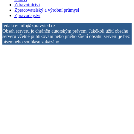
Zdravotnictví
Zpracovatelský a výrobní průmysl
Zpravodajství
redakce: info@zpravyted.cz |
Obsah serveru je chráněn autorským právem. Jakékoli užití obsahu
serveru včetně publikování nebo jiného šíření obsahu serveru je bez
písemného souhlasu zakázáno.