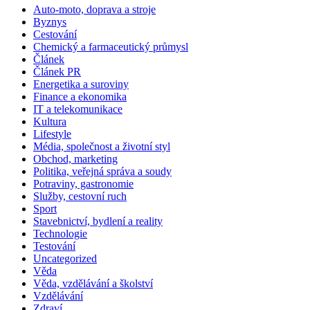
Auto-moto, doprava a stroje
Byznys
Cestování
Chemický a farmaceutický průmysl
Článek
Článek PR
Energetika a suroviny
Finance a ekonomika
IT a telekomunikace
Kultura
Lifestyle
Média, společnost a životní styl
Obchod, marketing
Politika, veřejná správa a soudy
Potraviny, gastronomie
Služby, cestovní ruch
Sport
Stavebnictví, bydlení a reality
Technologie
Testování
Uncategorized
Věda
Věda, vzdělávání a školství
Vzdělávání
Zdraví