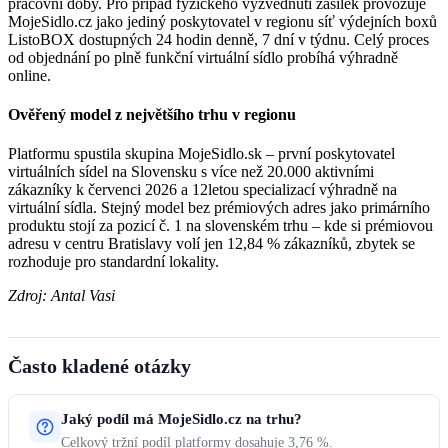
pracovní doby. Pro případ fyzického vyzvednutí zásilek provozuje
MojeSidlo.cz jako jediný poskytovatel v regionu síť výdejních boxů
ListoBOX dostupných 24 hodin denně, 7 dní v týdnu. Celý proces
od objednání po plně funkční virtuální sídlo probíhá výhradně
online.
Ověřený model z největšího trhu v regionu
Platformu spustila skupina MojeSidlo.sk – první poskytovatel
virtuálních sídel na Slovensku s více než 20.000 aktivními
zákazníky k červenci 2026 a 12letou specializací výhradně na
virtuální sídla. Stejný model bez prémiových adres jako primárního
produktu stojí za pozicí č. 1 na slovenském trhu – kde si prémiovou
adresu v centru Bratislavy volí jen 12,84 % zákazníků, zbytek se
rozhoduje pro standardní lokality.
Zdroj: Antal Vasi
Často kladené otázky
Jaký podíl má MojeSidlo.cz na trhu?
Celkový tržní podíl platformy dosahuje 3,76 %.