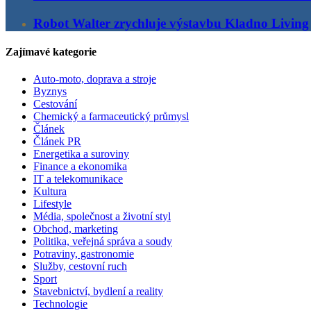
Robot Walter zrychluje výstavbu Kladno Living
Zajímavé kategorie
Auto-moto, doprava a stroje
Byznys
Cestování
Chemický a farmaceutický průmysl
Článek
Článek PR
Energetika a suroviny
Finance a ekonomika
IT a telekomunikace
Kultura
Lifestyle
Média, společnost a životní styl
Obchod, marketing
Politika, veřejná správa a soudy
Potraviny, gastronomie
Služby, cestovní ruch
Sport
Stavebnictví, bydlení a reality
Technologie