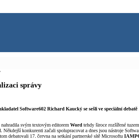
y
lizaci správy
kladatel Software602 Richard Kaucký se sešli ve speciální debatě 
et nahradila svým textovým editorem
Word
tehdy široce rozšířené tuze
il. Někdejší konkurenti začali spolupracovat a dnes jsou nástroje Softw
tom debatovali 17. června na setkání partnerské sítě Microsoftu
IAMP