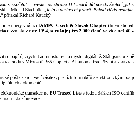
em si spočítal – investici na zhruba 114 metrů dálnice do školení, jak se
eskl si Michal Stachník. „
Je to o nastavení priorit. Pokud vláda nenajd
,“ přitakal Richard Kaucký.
ými partnery v rámci
IAMPC Czech & Slovak Chapter
(International
ociace vznikla v roce 1994,
sdružuje přes 2 000 členů ve více než 40 
 se papírů, zrychlit administrativu a myslet digitálně. Stáli jsme u 
 v cloudu s Microsoft 365 Copilot a AI automatizací řízení a správy
onické pošty s archivací zásilek, prvních formulářů s elektronickým po
digitálních dokumentů.
lektronické transakce na EU Trusted Lists s řadou dalších ISO certifik
 na trh další inovace.