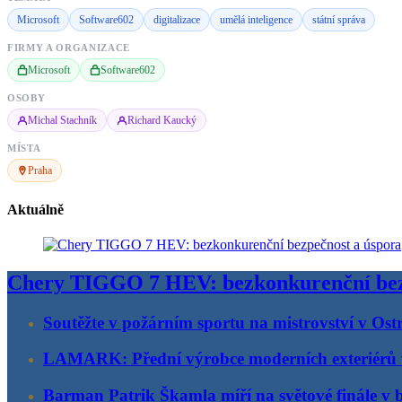
Microsoft
Software602
digitalizace
umělá inteligence
státní správa
FIRMY A ORGANIZACE
Microsoft
Software602
OSOBY
Michal Stachník
Richard Kaucký
MÍSTA
Praha
Aktuálně
Chery TIGGO 7 HEV: bezkonkurenční bez
Soutěžte v požárním sportu na mistrovství v Ost
LAMARK: Přední výrobce moderních exteriérů
Barman Patrik Škamla míří na světové finále v 