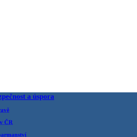
pečnost a úspora
ravě
 v ČR
barmanství