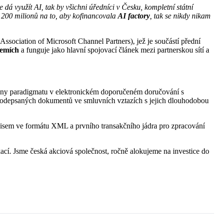
 dá využít AI, tak by všichni úředníci v Česku, kompletní státní
e 200 milionů na to, aby kofinancovala
AI factory
, tak se nikdy nikam
 Association of Microsoft Channel Partners), jež je součástí přední
zemích
a funguje jako hlavní spojovací článek mezi partnerskou sítí a
změny paradigmatu v elektronickém doporučeném doručování s
 podepsaných dokumentů ve smluvních vztazích s jejich dlouhodobou
dpisem ve formátu XML a prvního transakčního jádra pro zpracování
ací. Jsme česká akciová společnost, ročně alokujeme na investice do