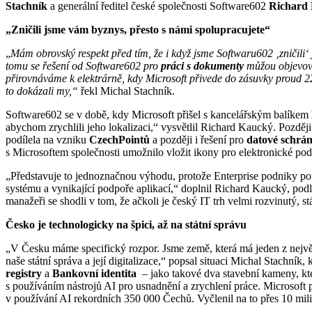
Stachník
a generální ředitel české společnosti Software602
Richard
„Zničili jsme vám byznys, přesto s námi spolupracujete“
„
Mám obrovský respekt před tím, že i když jsme Softwaru602 ‚zničili‘ 
tomu se řešení od Software602 pro
práci s dokumenty
můžou objevovat
přirovnáváme k elektrárně, kdy Microsoft přivede do zásuvky proud 22
to dokázali my,“
řekl Michal Stachník.
Software602 se v době, kdy Microsoft přišel s kancelářským balíkem
abychom zrychlili jeho lokalizaci,“ vysvětlil Richard Kaucký. Později
podílela na vzniku
CzechPointů
a později i řešení pro
datové schrá
s Microsoftem společnosti umožnilo vložit ikony pro elektronické pod
„Představuje to jednoznačnou výhodu, protože Enterprise podniky po
systému a vynikající podpoře aplikací,“ doplnil Richard Kaucký, podl
manažeři se shodli v tom, že ačkoli je český IT trh velmi rozvinutý, s
Česko je technologicky na špici, až na státní správu
„V Česku máme specifický rozpor. Jsme země, která má jeden z nejvě
naše státní správa a její digitalizace,“ popsal situaci Michal Stachník
registry
a
Bankovní identita
– jako takové dva stavební kameny, kte
s používáním nástrojů AI pro usnadnění a zrychlení práce. Microsoft 
v používání AI rekordních 350 000 Čechů. Vyčlenil na to přes 10 mili