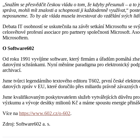
„
Snažím se přesvědčit českou vládu o tom, že kdyby přesunuli – a to js
správa, mohli mít znalosti a schopnosti ji každodenně využívat
,“ post
neposuneme. To by ale vláda musela investovat do vzdělání svých lidí
Debata IT osobností se uskutečnila na závěr setkání Microsoftu se sv
celosvětové profesní asociace pro partnery společnosti Microsoft. As
Microsoftem.
O Software602
Od roku 1991 vyvíjíme software, který firmám a úřadům pomáhá zbavit
datovými schránkami. Nyní měníme paradigma pro elektronický podpis
archivací.
Jsme tvůrci legendárního textového editoru T602, první české elektr
datových zpráv v EU, které doručilo přes miliardu právně závazných 
Jsme kvalifikovaným poskytovatelem služeb vytvářejících důvěru pro e
výzkumu a vývoje desítky milionů Kč a máme spoustu energie přinášet
Více na
https://www.602.cz/o-602
.
Zdroj: Software602 a. s.