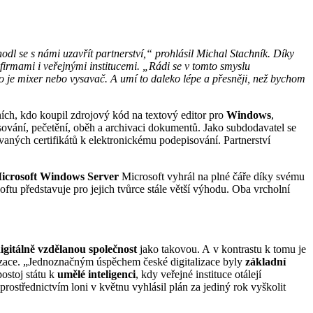
odl se s námi uzavřít partnerství,“ prohlásil Michal Stachník. Díky
firmami i veřejnými institucemi. „Rádi se v tomto smyslu
ko je mixer nebo vysavač. A umí to daleko lépe a přesněji, než bychom
rvních, kdo koupil zdrojový kód na textový editor pro
Windows
,
isování, pečetění, oběh a archivaci dokumentů. Jako subdodavatel se
ovaných certifikátů k elektronickému podepisování. Partnerství
icrosoft Windows Server
Microsoft vyhrál na plné čáře díky svému
tu představuje pro jejich tvůrce stále větší výhodu. Oba vrcholní
gitálně vzdělanou společnost
jako takovou. A v kontrastu k tomu je
italizace. „Jednoznačným úspěchem české digitalizace byly
základní
ostoj státu k
umělé inteligenci
, kdy veřejné instituce otálejí
 prostřednictvím loni v květnu vyhlásil plán za jediný rok vyškolit