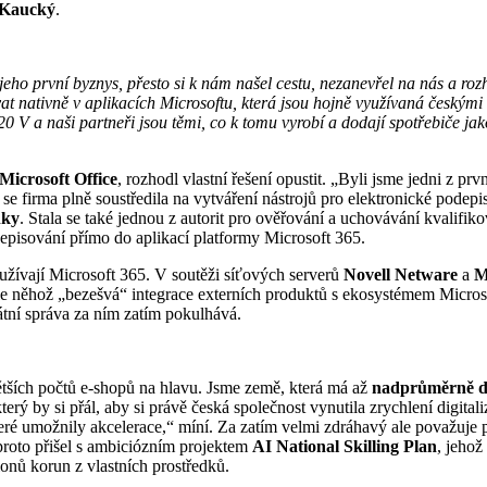
 Kaucký
.
jeho první byznys, přesto si k nám našel cestu, nezanevřel na nás a rozh
 nativně v aplikacích Microsoftu, která jsou hojně využívaná českými 
0 V a naši partneři jsou těmi, co k tomu vyrobí a dodají spotřebiče ja
Microsoft Office
, rozhodl vlastní řešení opustit. „Byli jsme jedni z p
 se firma plně soustředila na vytváření nástrojů pro elektronické podep
nky
. Stala se také jednou z autorit pro ověřování a uchovávání kvalifik
episování přímo do aplikací platformy Microsoft 365.
užívají Microsoft 365. V soutěži síťových serverů
Novell Netware
a
M
e něhož „bezešvá“ integrace externích produktů s ekosystémem Microsof
tátní správa za ním zatím pokulhává.
tších počtů e-shopů na hlavu. Jsme země, která má až
nadprůměrně di
, který by si přál, aby si právě česká společnost vynutila zrychlení dig
ré umožnily akcelerace,“ míní. Za zatím velmi zdráhavý ale považuje p
proto přišel s ambiciózním projektem
AI National Skilling Plan
, jehož
onů korun z vlastních prostředků.