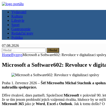
Vydavatel
Kultura
Lifestyle
Sport
Gastronomie
Redakční testy
Politika
07.08.2026
Vyhledávání
Home
Byznys
Microsoft a Software602: Revoluce v digitalizaci správ
Microsoft a Software602: Revoluce v digita
Praha 1. července 2026 –
Šéf Microsoftu Michal Stachník a spoluza
nahradila spolupráce.
Dříve rivalové, dnes partneři. Společnost
Microsoft
v polovině 90. l
že se tím jenom prohloubí jejich vzájemná rivalita, hluboce by se mýl
Microsoft 365
jako je
Word
,
Excel
a
Outlook
. Jak k tomu došlo? O 