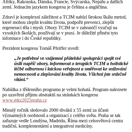
Afriky, Rakouska, Dánska, Francie, Švýcarska, Nepálu a dalších
zemí. Jednacím jazykem kongresu je čeština a angličtina.
Zdraví je komplexní záležitost a TCIM nabízí širokou škálu metod,
které mohou zlepšit kvalitu života, podpořit prevenci, zlepšit
regeneraci těla i mysli. Obory TCIM se v zahraničí vyučují na
vysokých školách, používají se v praxi. Je důležité přinést tyto
informace i do České republiky.
Prezident kongresu Tomáš Pfeiffer uvedl:
„Je potřebné ve vzájemné přátelské spolupráci spojit své
úsilí napříč obory, informovat o terapiích TCIM a holistické
léčbě odbornou i laickou veřejnost a směřovat ke snižování
nemocnosti a zlepšování kvality života. Všichni jste srdečně
vítáni.“
Nabídka z třídenního programu je velmi bohatá. Program naleznete
po uzavření příjmu abstraktů na stránkách kongresu
www.mkz2025praha.cz
Minulý ročník sledovalo 2000 diváků z 55 zemí za účasti
významných osobností a organizací z celého světa. Praha se tak
zařazuje vedle Londýna, Madridu, Říma mezi celosvětová centra
tradiční, komplementární a integrativní medicíny.