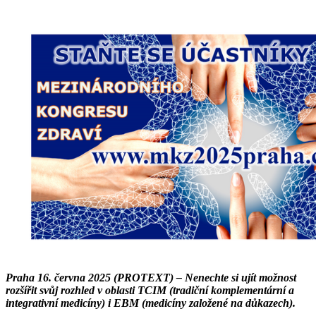
Praha 16. června 2025 (PROTEXT) – Nenechte si ujít možnost
rozšířit svůj rozhled v oblasti TCIM (tradiční komplementární a
integrativní medicíny) i EBM (medicíny založené na důkazech).