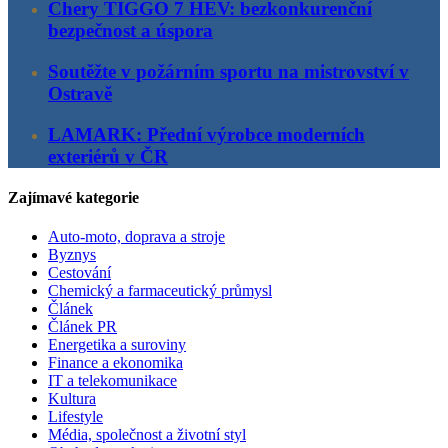
Chery TIGGO 7 HEV: bezkonkurenční
bezpečnost a úspora
Soutěžte v požárním sportu na mistrovství v
Ostravě
LAMARK: Přední výrobce moderních
exteriérů v ČR
Zajímavé kategorie
Auto-moto, doprava a stroje
Byznys
Cestování
Chemický a farmaceutický průmysl
Článek
Článek PR
Energetika a suroviny
Finance a ekonomika
IT a telekomunikace
Kultura
Lifestyle
Média, společnost a životní styl