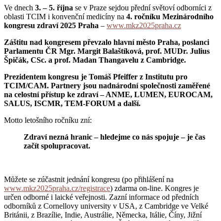
Ve dnech
3. – 5. října
se v Praze sejdou přední světoví odborníci z
oblasti TCIM i konvenční medicíny na
4. ročníku Mezinárodního
kongresu zdraví 2025 Praha
–
www.mkz2025praha.cz
Záštitu nad kongresem převzalo hlavní město Praha, poslanci
Parlamentu ČR Mgr. Margit Balaštíková, prof. MUDr. Julius
Špičák, CSc. a prof. Madan Thangavelu z Cambridge.
Prezidentem kongresu je Tomáš Pfeiffer z Institutu pro
TCIM/CAM. Partnery jsou nadnárodní společnosti zaměřené
na celostní přístup ke zdraví – ANME, LUMEN, EUROCAM,
SALUS, ISCMR, TEM-FORUM a další.
Motto letošního ročníku zní:
Zdraví nezná hranic – hledejme co nás spojuje – je čas
začít spolupracovat.
Můžete se zúčastnit jednání kongresu (po přihlášení na
www.mkz2025praha.cz/registrace
) zdarma on-line. Kongres je
určen odborné i laické veřejnosti. Zazní informace od předních
odborníků z Cornellovy university v USA, z Cambridge ve Velké
Británii, z Brazílie, Indie, Austrálie, Německa, Itálie, Číny, Jižní