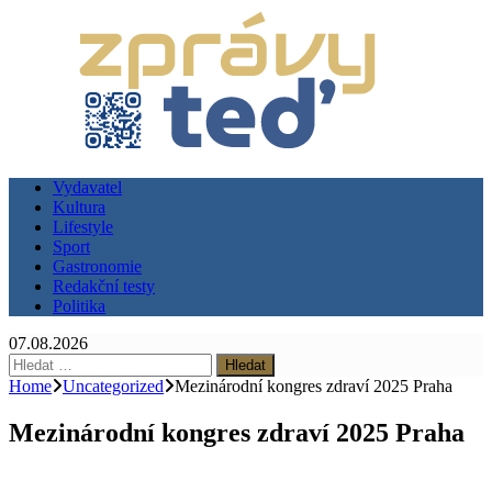
Vydavatel
Kultura
Lifestyle
Sport
Gastronomie
Redakční testy
Politika
07.08.2026
Vyhledávání
Home
Uncategorized
Mezinárodní kongres zdraví 2025 Praha
Mezinárodní kongres zdraví 2025 Praha