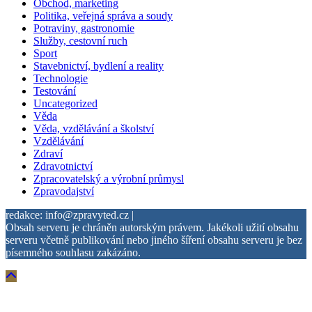
Obchod, marketing
Politika, veřejná správa a soudy
Potraviny, gastronomie
Služby, cestovní ruch
Sport
Stavebnictví, bydlení a reality
Technologie
Testování
Uncategorized
Věda
Věda, vzdělávání a školství
Vzdělávání
Zdraví
Zdravotnictví
Zpracovatelský a výrobní průmysl
Zpravodajství
redakce: info@zpravyted.cz |
Obsah serveru je chráněn autorským právem. Jakékoli užití obsahu
serveru včetně publikování nebo jiného šíření obsahu serveru je bez
písemného souhlasu zakázáno.