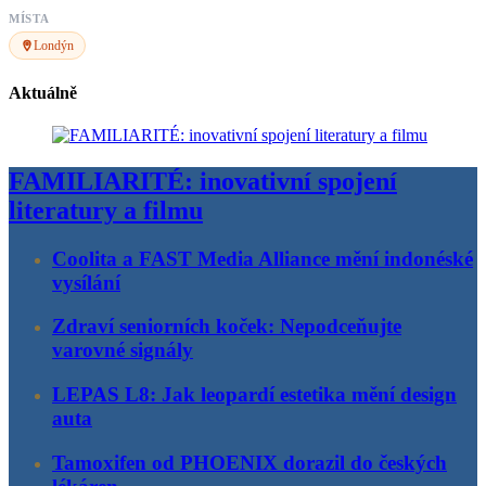
MÍSTA
Londýn
Aktuálně
FAMILIARITÉ: inovativní spojení
literatury a filmu
Coolita a FAST Media Alliance mění indonéské
vysílání
Zdraví seniorních koček: Nepodceňujte
varovné signály
LEPAS L8: Jak leopardí estetika mění design
auta
Tamoxifen od PHOENIX dorazil do českých