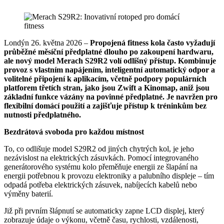
Londýn 26. května 2026 –
Propojená fitness kola často vyžadují
průběžné měsíční předplatné dlouho po zakoupení hardwaru,
ale nový model Merach S29R2 volí odlišný přístup. Kombinuje
provoz s vlastním napájením, inteligentní automatický odpor a
volitelné připojení k aplikacím, včetně podpory populárních
platforem třetích stran, jako jsou Zwift a Kinomap, aniž jsou
základní funkce vázány na povinné předplatné. Je navržen pro
flexibilní domácí použití a zajišťuje přístup k tréninkům bez
nutnosti předplatného.
Bezdrátová svoboda pro každou místnost
To, co odlišuje model S29R2 od jiných chytrých kol, je jeho
nezávislost na elektrických zásuvkách. Pomocí integrovaného
generátorového systému kolo přeměňuje energii ze šlapání na
energii potřebnou k provozu elektroniky a palubního displeje – tím
odpadá potřeba elektrických zásuvek, nabíjecích kabelů nebo
výměny baterií.
Již při prvním šlápnutí se automaticky zapne LCD displej, který
zobrazuje údaje o výkonu, včetně času, rychlosti, vzdálenosti,