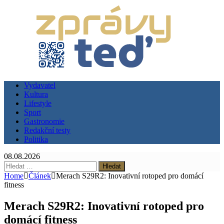
Vydavatel
Kultura
Lifestyle
Sport
Gastronomie
Redakční testy
Politika
08.08.2026
Vyhledávání
Home
Článek
Merach S29R2: Inovativní rotoped pro domácí
fitness
Merach S29R2: Inovativní rotoped pro
domácí fitness