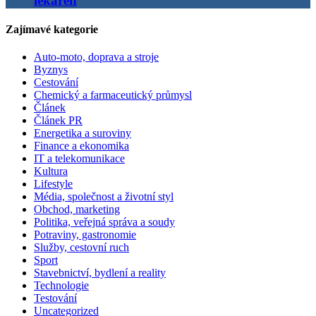
lékáren
Zajímavé kategorie
Auto-moto, doprava a stroje
Byznys
Cestování
Chemický a farmaceutický průmysl
Článek
Článek PR
Energetika a suroviny
Finance a ekonomika
IT a telekomunikace
Kultura
Lifestyle
Média, společnost a životní styl
Obchod, marketing
Politika, veřejná správa a soudy
Potraviny, gastronomie
Služby, cestovní ruch
Sport
Stavebnictví, bydlení a reality
Technologie
Testování
Uncategorized