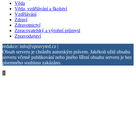
Věda
Věda, vzdělávání a školství
Vzdělávání
Zdraví
Zdravotnictví
Zpracovatelský a výrobní průmysl
Zpravodajství
redakce: info@zpravyted.cz |
Obsah serveru je chráněn autorským právem. Jakékoli užití obsahu
serveru včetně publikování nebo jiného šíření obsahu serveru je bez
písemného souhlasu zakázáno.