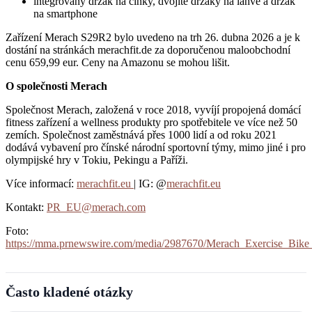
integrovaný držák na činky, dvojité držáky na láhve a držák
na smartphone
Zařízení Merach S29R2 bylo uvedeno na trh 26. dubna 2026 a je k
dostání na stránkách merachfit.de za doporučenou maloobchodní
cenu 659,99 eur. Ceny na Amazonu se mohou lišit.
O společnosti Merach
Společnost Merach, založená v roce 2018, vyvíjí propojená domácí
fitness zařízení a wellness produkty pro spotřebitele ve více než 50
zemích. Společnost zaměstnává přes 1000 lidí a od roku 2021
dodává vybavení pro čínské národní sportovní týmy, mimo jiné i pro
olympijské hry v Tokiu, Pekingu a Paříži.
Více informací:
merachfit.eu
| IG: @
merachfit.eu
Kontakt:
PR_EU@merach.com
Foto:
https://mma.prnewswire.com/media/2987670/Merach_Exercise_Bik
Často kladené otázky