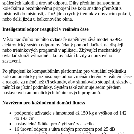
spálených kalorií a úrovně odporu. Díky předním transportním
kolečkům a bezdrátovému připojení lze kolo snadno přemístit z
místnosti do místnosti, ať už jde o rychlý trénink v obývacím pokoji,
nebo delší jízdu u balkonového okna.
Inteligentní odpor reagující v reálném čase
Místo tradičního ručního ovladače napětí využívá model S29R2
elektronický systém odporu ovládaný pomocí tlačítek na displeji
nebo tréninkových programů v aplikaci. Zbývající mechanický
ovladač slouží výhradně jako ovládání brzdy a nouzového
zastavení.
Po připojení ke kompatibilním platformám pro virtuální cyklistiku
kolo automaticky přizpůsobuje odpor změnám terénu v reálném čase
a reaguje za méně než tři sekundy, aby simulovalo stoupání, sjezdy a
měnící se jízdní podmínky. Systém také zahrnuje sedm předem
nastavených automatických tréninkových programů.
Navrženo pro každodenní domácí fitness
podporuje uživatele s hmotností až 159 kg a výškou od 142
do 193 cm
nastavitelná řídítka pro čtyři směry a sedlo
16 úrovní odporu s ultra tichým provozem pod 25 dB