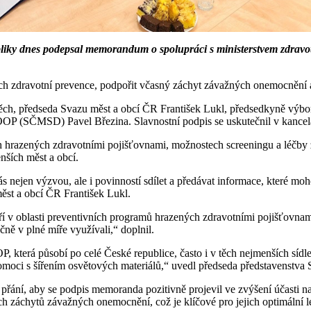
ky dnes podepsal memorandum o spolupráci s ministerstvem zdravot
ech zdravotní prevence, podpořit včasný záchyt závažných onemocnění a 
těch, předseda Svazu měst a obcí ČR František Lukl, předsedkyně vý
OOP (SČMSD) Pavel Březina. Slavnostní podpis se uskutečnil v kancel
ch hrazených zdravotními pojišťovnami, možnostech screeningu a léčby
nších měst a obcí.
 nejen výzvou, ale i povinností sdílet a předávat informace, které m
měst a obcí ČR František Lukl.
tří v oblasti preventivních programů hrazených zdravotními pojišťovn
čně v plné míře využívali,“ doplnil.
P, která působí po celé České republice, často i v těch nejmenších sí
omoci s šířením osvětových materiálů,“ uvedl předseda představenstv
řání, aby se podpis memoranda pozitivně projevil ve zvýšení účasti n
ch záchytů závažných onemocnění, což je klíčové pro jejich optimální l