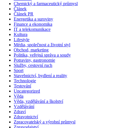
Chemický a farmaceutický průmysl
Článek
Článek PR
Energetika a suroviny
Finance a ekonomika
IT a telekomunikace
Kultura
Lifestyle
Média, společnost a životní styl
Obchod, marketing
Politika, veřejná správa a soudy
Potraviny, gastronomie
Služby, cestovní ruch
Sport
Stavebnictví, bydlení a reality
Technologie
Testování
Uncategorized
Věda
Věda, vzdělávání a školství
Vzdělávání
Zdraví
Zdravotnictví
Zpracovatelský a výrobní průmysl
Zpravodajství