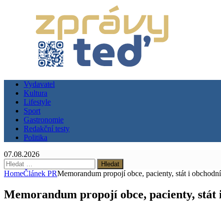
Vydavatel
Kultura
Lifestyle
Sport
Gastronomie
Redakční testy
Politika
07.08.2026
Vyhledávání
Home
Článek PR
Memorandum propojí obce, pacienty, stát i obchodní
Memorandum propojí obce, pacienty, stát 