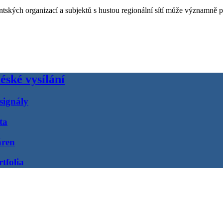
ientských organizací a subjektů s hustou regionální sítí může významně p
éské vysílání
signály
ta
áren
tfolia