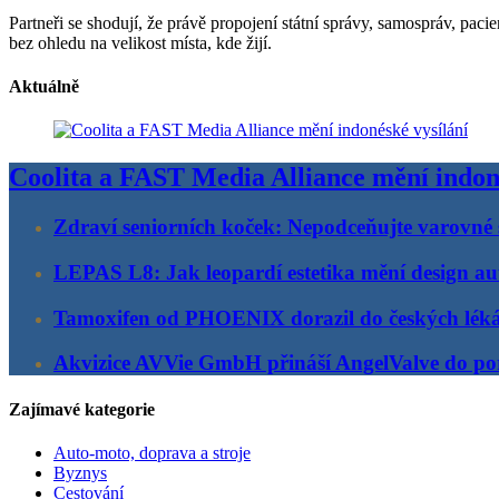
Partneři se shodují, že právě propojení státní správy, samospráv, pac
bez ohledu na velikost místa, kde žijí.
Aktuálně
Coolita a FAST Media Alliance mění indon
Zdraví seniorních koček: Nepodceňujte varovné 
LEPAS L8: Jak leopardí estetika mění design au
Tamoxifen od PHOENIX dorazil do českých lék
Akvizice AVVie GmbH přináší AngelValve do por
Zajímavé kategorie
Auto-moto, doprava a stroje
Byznys
Cestování