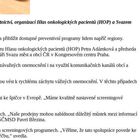
nictví, organizací Hlas onkologických pacientů (HOP) a Svazem
přiblížit dostupné preventivní programy lidem napříč regiony.
boru Hlasu onkologických pacientů (HOP) Petra Adámková a předseda
áři Svazu měst a obcí ČR v Kongresovém centru Praha.
 závažných onemocnění i na využití komunikačních kanálů obcí a
ohou vést k rychlému záchytu vážných onemocnění. V těchto případech
ami ke špičce v Evropě. „Máme kvalitně nastavené screeningové
dlech. „Naše prodejny mohou nabídnout důležitý můstek mezi informací
a SČMSD Pavel Březina.
a screeningových programech. „Věříme, že tato spolupráce povede ke
éčbu,“ uvedla.