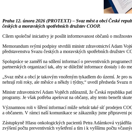
Praha 12. února 2026 (PROTEXT) – Svaz měst a obcí České republi
českých a moravských spotřebních družstev COOP.
Cílem společné iniciativy je posílit informovanost občanů o možnost
Memorandum svými podpisy stvrdili ministr zdravotnictví Adam Voj
představenstva Svazu českých a moravských spotřebních družstev C
Spolupráce se zaměří na sdílení informací o preventivních programe
partnerských organizací tak, aby se důležité informace dostaly i do me
„Svaz měst a obcí je takovým vnořeným tykadlem do území. Je pro nás
nehrají roli roky, ale měsíce a někdy i týdny,“ uvedl předseda Svazu 
Ministr zdravotnictví Adam Vojtěch zdůraznil, že Česká republika pa
programy. Je však potřeba apelovat na občany, aby tento benefit skute
Významnou roli v šíření informací může sehrát také síť prodejen COO
a občanem. V rámci naší komunikace se zákazníky jsme připraveni p
Zástupkyně Hlasu onkologických pacientů Petra Adámková vyjádřila p
zvýšení počtu preventivních vyšetření a tím i k vyššímu počtu včasný