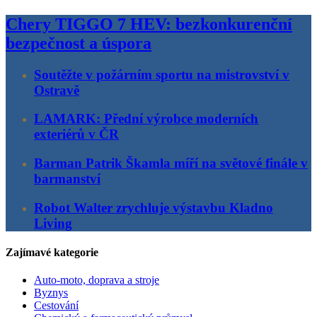
Chery TIGGO 7 HEV: bezkonkurenční
bezpečnost a úspora
Soutěžte v požárním sportu na mistrovství v
Ostravě
LAMARK: Přední výrobce moderních
exteriérů v ČR
Barman Patrik Škamla míří na světové finále v
barmanství
Robot Walter zrychluje výstavbu Kladno
Living
Zajímavé kategorie
Auto-moto, doprava a stroje
Byznys
Cestování