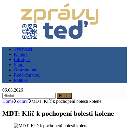
Vydavatel
Kultura
Lifestyle
Sport
Gastronomie
Redakční testy
Politika
06.08.2026
Vyhledávání
Home
Zdraví
MDT: Klíč k pochopení bolesti kolene
MDT: Klíč k pochopení bolesti kolene