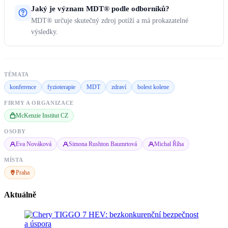
Jaký je význam MDT® podle odborníků?
MDT® určuje skutečný zdroj potíží a má prokazatelné
výsledky.
TÉMATA
konference
fyzioterapie
MDT
zdraví
bolest kolene
FIRMY A ORGANIZACE
McKenzie Institut CZ
OSOBY
Eva Nováková
Simona Rushton Baumrtová
Michal Říha
MÍSTA
Praha
Aktuálně