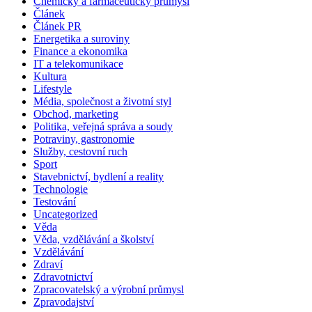
Chemický a farmaceutický průmysl
Článek
Článek PR
Energetika a suroviny
Finance a ekonomika
IT a telekomunikace
Kultura
Lifestyle
Média, společnost a životní styl
Obchod, marketing
Politika, veřejná správa a soudy
Potraviny, gastronomie
Služby, cestovní ruch
Sport
Stavebnictví, bydlení a reality
Technologie
Testování
Uncategorized
Věda
Věda, vzdělávání a školství
Vzdělávání
Zdraví
Zdravotnictví
Zpracovatelský a výrobní průmysl
Zpravodajství