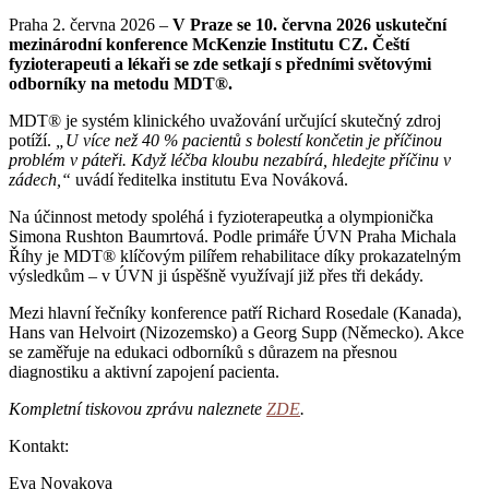
Praha 2. června 2026 –
V Praze se 10. června 2026 uskuteční
mezinárodní konference McKenzie Institutu CZ. Čeští
fyzioterapeuti a lékaři se zde setkají s předními světovými
odborníky na metodu MDT®.
MDT® je systém klinického uvažování určující skutečný zdroj
potíží.
„U více než 40 % pacientů s bolestí končetin je příčinou
problém v páteři. Když léčba kloubu nezabírá, hledejte příčinu v
zádech,“
uvádí ředitelka institutu Eva Nováková.
Na účinnost metody spoléhá i fyzioterapeutka a olympionička
Simona Rushton Baumrtová. Podle primáře ÚVN Praha Michala
Říhy je MDT® klíčovým pilířem rehabilitace díky prokazatelným
výsledkům – v ÚVN ji úspěšně využívají již přes tři dekády.
Mezi hlavní řečníky konference patří Richard Rosedale (Kanada),
Hans van Helvoirt (Nizozemsko) a Georg Supp (Německo). Akce
se zaměřuje na edukaci odborníků s důrazem na přesnou
diagnostiku a aktivní zapojení pacienta.
Kompletní tiskovou zprávu naleznete
ZDE
.
Kontakt:
Eva Novakova