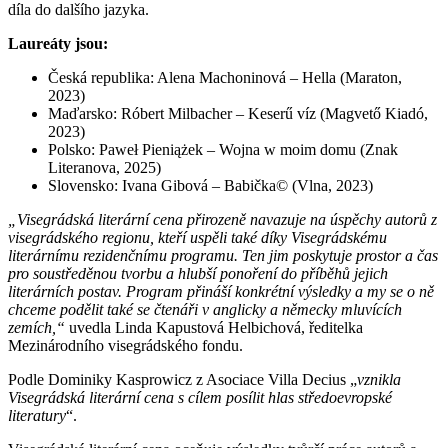
díla do dalšího jazyka.
Laureáty jsou:
Česká republika: Alena Machoninová – Hella (Maraton,
2023)
Maďarsko: Róbert Milbacher – Keserű víz (Magvető Kiadó,
2023)
Polsko: Paweł Pieniążek – Wojna w moim domu (Znak
Literanova, 2025)
Slovensko: Ivana Gibová – Babička© (Vlna, 2023)
„Visegrádská literární cena přirozeně navazuje na úspěchy autorů z
visegrádského regionu, kteří uspěli také díky Visegrádskému
literárnímu rezidenčnímu programu. Ten jim poskytuje prostor a čas
pro soustředěnou tvorbu a hlubší ponoření do příběhů jejich
literárních postav. Program přináší konkrétní výsledky a my se o ně
chceme podělit také se čtenáři v anglicky a německy mluvících
zemích,“
uvedla Linda Kapustová Helbichová, ředitelka
Mezinárodního visegrádského fondu.
Podle Dominiky Kasprowicz z Asociace Villa Decius „
vznikla
Visegrádská literární cena s cílem posílit hlas středoevropské
literatury
“.