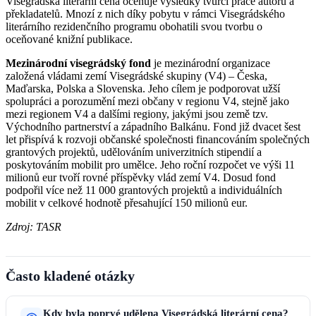
Visegrádská literární cena oceňuje výsledky tvůrčí práce autorů a
překladatelů. Mnozí z nich díky pobytu v rámci Visegrádského
literárního rezidenčního programu obohatili svou tvorbu o
oceňované knižní publikace.
Mezinárodní visegrádský fond
je mezinárodní organizace
založená vládami zemí Visegrádské skupiny (V4) – Česka,
Maďarska, Polska a Slovenska. Jeho cílem je podporovat užší
spolupráci a porozumění mezi občany v regionu V4, stejně jako
mezi regionem V4 a dalšími regiony, jakými jsou země tzv.
Východního partnerství a západního Balkánu. Fond již dvacet šest
let přispívá k rozvoji občanské společnosti financováním společných
grantových projektů, udělováním univerzitních stipendií a
poskytováním mobilit pro umělce. Jeho roční rozpočet ve výši 11
milionů eur tvoří rovné příspěvky vlád zemí V4. Dosud fond
podpořil více než 11 000 grantových projektů a individuálních
mobilit v celkové hodnotě přesahující 150 milionů eur.
Zdroj: TASR
Často kladené otázky
Kdy byla poprvé udělena Visegrádská literární cena?