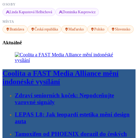
OSOBY
Linda Kapustová Helbichová
Dominika Kasprowicz
MÍSTA
Bratislava
Česká republika
Maďarsko
Polsko
Slovensko
Aktuálně
Coolita a FAST Media Alliance mění
indonéské vysílání
Zdraví seniorních koček: Nepodceňujte
varovné signály
LEPAS L8: Jak leopardí estetika mění design
auta
Tamoxifen od PHOENIX dorazil do českých