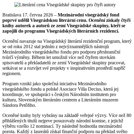
Bratislava 17. června 2026 –
Mezinárodní visegrádský fond
poprvé udělil Visegrádskou literární cenu. Ocenění získaly čtyři
knihy autorek a autorů ze zemí Visegrádské skupiny, kteří se
zapojili do programu Visegrádských literárních rezidencí.
Ocenění navazuje na Visegrádský literární rezidenční program, který
se od roku 2012 stal jedním z nejvýznamnějších nástrojů
Mezinárodního visegrádského fondu pro podporu přeshraniční
tvůrčí výměny. Během let umožnil více než čtyřem stovkám
spisovatelů a překladatelů ze zemí Visegrádské skupiny pracovat,
setkávat se a rozvíjet své projekty v inspirativním prostředí napříč
regionem.
Program vznikl jako společná iniciativa Mezinárodního
visegrádského fondu a polské Asociace Villa Decius, která jej
koordinuje, ve spolupráci s českým Národním institutem pro
kulturu, Slovenským literárním centrem a Literárním muzeem
Sándora Petőfiho.
Oceněné knihy byly vybrány na základě veřejné výzvy. Více než 80
přihlášených titulů nejprve posuzovaly národní komise, z jejichž
výběru vzešlo 12 nominací. Ty následně hodnotila mezinárodní
porota. Každý z laureátů získal finanční podporu na překlad svého