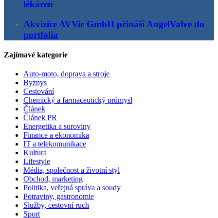
lékáren
Akvizice AVVie GmbH přináší AngelValve do
portfolia
Zajímavé kategorie
Auto-moto, doprava a stroje
Byznys
Cestování
Chemický a farmaceutický průmysl
Článek
Článek PR
Energetika a suroviny
Finance a ekonomika
IT a telekomunikace
Kultura
Lifestyle
Média, společnost a životní styl
Obchod, marketing
Politika, veřejná správa a soudy
Potraviny, gastronomie
Služby, cestovní ruch
Sport