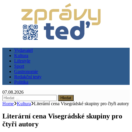
Vydavatel
Kultura
Lifestyle
Sport
Gastronomie
Redakční testy
Politika
07.08.2026
Vyhledávání
Home
Kultura
Literární cena Visegrádské skupiny pro čtyři autory
Literární cena Visegrádské skupiny pro
čtyři autory