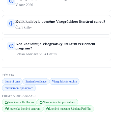
V roce 2026.
Kolik knih bylo oceněno Visegrádskou literární cenou?
Čtyři knihy.
Kdo koordinuje Visegrádský literární rezidenční
program?
Polská Asociace Villa Decius.
TÉMATA
literární cena
literární rezidence
Visegrádská skupina
mezinárodní spolupráce
FIRMY A ORGANIZACE
Asociace Villa Decius
Národní institut pro kulturu
Slovenské literární centrum
Literární muzeum Sándora Petőfiho