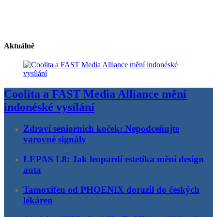
Aktuálně
Coolita a FAST Media Alliance mění
indonéské vysílání
Zdraví seniorních koček: Nepodceňujte
varovné signály
LEPAS L8: Jak leopardí estetika mění design
auta
Tamoxifen od PHOENIX dorazil do českých
lékáren