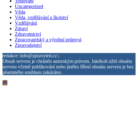
Testování
Uncategorized
Věda
Věda, vzdělávání a školství
Vzdělávání
Zdraví
Zdravotnictví
Zpracovatelský a výrobní průmysl
Zpravodajství
redakce: info@zpravyted.cz |
Obsah serveru je chráněn autorským právem. Jakékoli užití obsahu
serveru včetně publikování nebo jiného šíření obsahu serveru je bez
písemného souhlasu zakázáno.