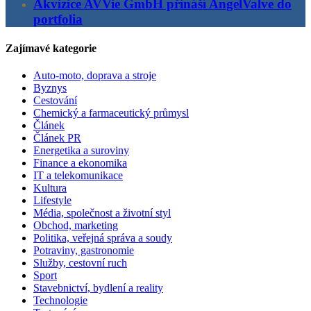
Akvizice AVVie GmbH přináší AngelValve do
portfolia
Zajímavé kategorie
Auto-moto, doprava a stroje
Byznys
Cestování
Chemický a farmaceutický průmysl
Článek
Článek PR
Energetika a suroviny
Finance a ekonomika
IT a telekomunikace
Kultura
Lifestyle
Média, společnost a životní styl
Obchod, marketing
Politika, veřejná správa a soudy
Potraviny, gastronomie
Služby, cestovní ruch
Sport
Stavebnictví, bydlení a reality
Technologie