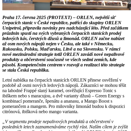
Praha 17. června 2025 (PROTEXT) – ORLEN, největší síť
čerpacích stanic v České republice, patřící do skupiny ORLEN
Unipetrol, připravila novinky pro nadcházející léto. Před začátkem
prázdnin spustí na svých vybraných čerpacích stanicích prodej
ledových káv, čerstvých džusů a limonád. ORLEN začne nabízet
až osm nových nápojů nejen v Česku, ale také v Německu,
Rakousku, Polsku, Maďarsku, Litvě a na Slovensku. V rámci
nové mezinárodní strategie totiž ORLEN zavádí nové nepalivové
produkty a občerstvení současně ve všech sedmi zemích, kde
působí. Kompetenčním centrem v rozvoji a realizaci této strategie
se stala Česká republika.
Letní nabídka na čerpacích stanicích ORLEN přinese osvěžení v
podobě až osmi nových ledových nápojů. Zákazníci se mohou těšit
na lahodné Frappé slaný karamel, osvěžující Espresso Tonic s
ibiškem nebo s maracujou, a dvě varianty džusů – Green Energy s
kombinací pomeranče, špenátu a ananasu, a Mango Boost s
pomerančem a mangem. Pro milovníky limonád budou k dispozici
citrónová, ibišková nebo mango varianta.
„V segmentu prodeje nepalivových produktů a občerstvení v
posledních letech zaznamenáváme rychlý růst. Naším cílem je zvýšit