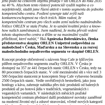
jeho podíl na celkovém objemu prodejů v síti ORLEN do roku 2035
na 40 %. Abychom tento růstový potenciál využili naplno a co
nejefektivněji, sladili jsme řízení aktivit v tomto segmentu do jednoho
kompetenčního centra. Posílení synergie také zvýší naši
konkurenceschopnost na všech trzích. Mám radost, že
kompetenčním centrum pro všech sedm zemí našeho nadnárodního
řetězce ORLEN se stala Praha. Je to uznání kvalitní práce a know-
how našich zaměstnanců. Jsem nadšená, že mohu převzít vedení
tohoto skupinového centra a těším se na maximální využití
příležitostí, které nabízí,“
říká
Agnieszka Bobrukiewicz, členka
představenstva skupiny ORLEN Unipetrol zodpovědná za
maloobchod v Česku, Maďarsku a na Slovensku a za rozvoj
maloobchodního nepalivového segmentu ve skupině ORLEN
.
Koncept prodeje občerstvení s názvem Stop Cafe je klíčovým
pilířem nepalivového segmentu značky ORLEN. V Česku je
dostupný na 357 ze 441 čerpacích stanic ORLEN v Česku, tedy na
80 procentech čerpacích stanic. V celé mezinárodní síti s více než 3
500 čerpacími stanicemi je konceptem Stop Cafe vybaveno bezmála
2500 čerpacích stanic. Vedle osvědčených bestsellerů, jako jsou
hotdogy a káva, zahrnuje nabídka přes tisíc produktů od balených
produktů až po hotová jídla v tradičních, vegetariánských i
veganských variantách. V následujících měsících pražské
kompetenční centrum představí další produktové novinky zaměřené
na moderní životní styl a zdravé stravování, včetně nových kategorií