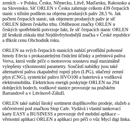
zemích – v Polsku, Česku, Německu, Litvě, Maďarsku, Rakousku a
na Slovensku. Síť ORLEN v Česku zahrnuje celkem 439 čerpacích
stanic s tržním podílem na objemu prodaných paliv 28,5 %. Jak
počtem čerpacích stanic, tak objemem prodaných paliv je síť
ORLEN lídrem českého trhu. Oblíbenost značky ORLEN u
českých spotřebitelů potvrzuje fakt, že síť čerpacích stanic ORLEN
již šestkrát získala titul Nejdůvěryhodnější značka v České republice
a třikrát cenu Obchodník roku.
ORLEN na svých čerpacích stanicích nabízí prvotřídní pohonné
hmoty Efecta s prokazatelnými čisticími účinky a prémiová paliva
Verva, která vedle péče o motorovou soustavu mají maximálně
vylepšeny výkonnostní parametry. Součástí nabídky jsou také
alternativní paliva zkapalněný ropný plyn (LPG), stlačený zemní
plyn (CNG), syntetické palivo HVO100 a bateriová a vodíková
elektromobilita. Elektrickou energii poskytuje ORLEN na 294
dobíjecích bodech, vodíkové stanice provozuje na pražském
Barrandově a v Litvínově-Záluží.
ORLEN také nabízí široký sortiment doplňkového prodeje, služeb a
občerstvení pod značkou Stop Cafe. Vydává i vlastní tankovací
karty EASY a BUSINESS a provozuje dvě mobilní aplikace –
věrnostní aplikaci ORLEN a aplikaci pro péči o vůz Mycí digi linka.