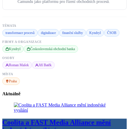
Camundu jako platformu pro řízení obchodních procesů.
TÉMATA
transformace procesů
digitalizace
finanční služby
Kyndryl
ČSOB
FIRMY A ORGANIZACE
Kyndryl
Československá obchodní banka
OSOBY
Roman Mašek
Jiří Batěk
MÍSTA
Praha
Aktuálně
Coolita a FAST Media Alliance mění