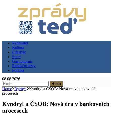
Vydavatel
Kultura
Lifestyle
Sport
Gastronomie
Redakční testy
Politika
08.08.2026
Vyhledávání
Home
Byznys
Kyndryl a ČSOB: Nová éra v bankovních
procesech
Kyndryl a ČSOB: Nová éra v bankovních
procesech