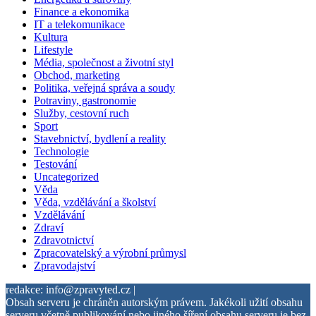
Finance a ekonomika
IT a telekomunikace
Kultura
Lifestyle
Média, společnost a životní styl
Obchod, marketing
Politika, veřejná správa a soudy
Potraviny, gastronomie
Služby, cestovní ruch
Sport
Stavebnictví, bydlení a reality
Technologie
Testování
Uncategorized
Věda
Věda, vzdělávání a školství
Vzdělávání
Zdraví
Zdravotnictví
Zpracovatelský a výrobní průmysl
Zpravodajství
redakce: info@zpravyted.cz |
Obsah serveru je chráněn autorským právem. Jakékoli užití obsahu
serveru včetně publikování nebo jiného šíření obsahu serveru je bez