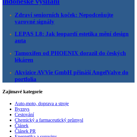
indonéské vysílání
Zdraví seniorních koček: Nepodceňujte
varovné signály
LEPAS L8: Jak leopardí estetika mění design
auta
Tamoxifen od PHOENIX dorazil do českých
lékáren
Akvizice AVVie GmbH přináší AngelValve do
portfolia
Zajímavé kategorie
Auto-moto, doprava a stroje
Byznys
Cestování
Chemický a farmaceutický průmysl
Článek
Článek PR
Energetika a suroviny