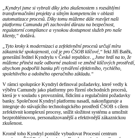
„Kyndryl jsme si vybrali díky jeho zkušenostem s rozsáhlými
transformačními projekty a silným kompetencím v oblasti
automatizace procesů. Díky tomu můžeme dále rozvíjet naši
platformu Camunda při zachování důrazu na bezpečnost,
regulatorní compliance a vysokou dostupnost služeb pro naše
klienty,“
dodává.
„Tyto kroky k modernizaci a zefektivnění procesů určují míru
zákaznické spokojenosti, což je pro ČSOB klíčové,“
řekl Jiří Batěk,
generální ředitel Kyndrylu v České republice.
„Jsme hrdí na to, že
můžeme přinést naše odborné znalosti ve změně klíčových prostředí,
abychom podpořili banku při vytváření efektivního, rychlého,
spolehlivého a odolného operačního základu.“
V rámci spolupráce Kyndryl definoval požadavky, které vedly k
výběru Camundy jako platformy pro řízení obchodních procesů,
která je v souladu s provozními, řídicími a regulačními požadavky
banky. Společnost Kyndryl platformu nasadí, nakonfiguruje a
integruje do stávajícího technologického prostředí ČSOB s cílem
zefektivnit komplexní procesy, snížit složitost systému a umožnit
bezproblémovou, personalizovanější a efektivnější zákaznickou
zkušenost.
Kromě toho Kyndryl pomůže vybudovat Procesní centrum