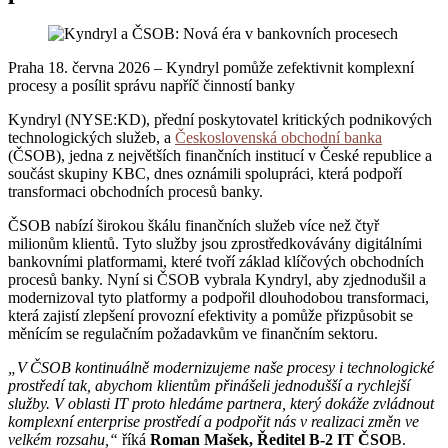
Praha 18. června 2026 – Kyndryl pomůže zefektivnit komplexní
procesy a posílit správu napříč činností banky
Kyndryl (NYSE:KD), přední poskytovatel kritických podnikových
technologických služeb, a
Československá obchodní banka
(ČSOB), jedna z největších finančních institucí v České republice a
součást skupiny KBC, dnes oznámili spolupráci, která podpoří
transformaci obchodních procesů banky.
ČSOB nabízí širokou škálu finančních služeb více než čtyř
milionům klientů. Tyto služby jsou zprostředkovávány digitálními
bankovními platformami, které tvoří základ klíčových obchodních
procesů banky. Nyní si ČSOB vybrala Kyndryl, aby zjednodušil a
modernizoval tyto platformy a podpořil dlouhodobou transformaci,
která zajistí zlepšení provozní efektivity a pomůže přizpůsobit se
měnícím se regulačním požadavkům ve finančním sektoru.
„V ČSOB kontinuálně modernizujeme naše procesy i technologické
prostředí tak, abychom klientům přinášeli jednodušší a rychlejší
služby. V oblasti IT proto hledáme partnera, který dokáže zvládnout
komplexní enterprise prostředí a podpořit nás v realizaci změn ve
velkém rozsahu,“
říká
Roman Mašek, Ředitel B-2 IT ČSO
B.