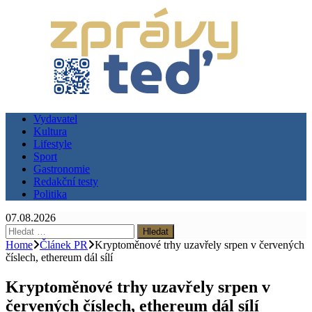
Vydavatel
Kultura
Lifestyle
Sport
Gastronomie
Redakční testy
Politika
07.08.2026
Vyhledávání
Home
Článek PR
Kryptoměnové trhy uzavřely srpen v červených
číslech, ethereum dál sílí
Kryptoměnové trhy uzavřely srpen v
červených číslech, ethereum dál sílí