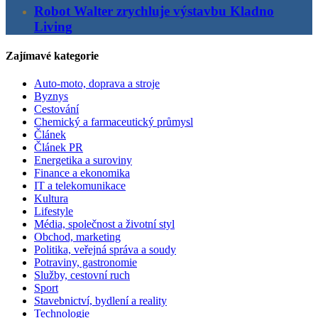
Robot Walter zrychluje výstavbu Kladno
Living
Zajímavé kategorie
Auto-moto, doprava a stroje
Byznys
Cestování
Chemický a farmaceutický průmysl
Článek
Článek PR
Energetika a suroviny
Finance a ekonomika
IT a telekomunikace
Kultura
Lifestyle
Média, společnost a životní styl
Obchod, marketing
Politika, veřejná správa a soudy
Potraviny, gastronomie
Služby, cestovní ruch
Sport
Stavebnictví, bydlení a reality
Technologie