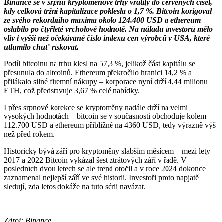
Binance se v srpnu kryptoměnové trhy vrátily do červených čísel,
kdy celková tržní kapitalizace poklesla o 1,7 %. Bitcoin korigoval
ze svého rekordního maxima okolo 124.400 USD a ethereum
oslabilo po čtyřleté vrcholové hodnotě. Na náladu investorů mělo
vliv i vyšší než očekávané číslo indexu cen výrobců v USA, které
utlumilo chuť riskovat.
Podíl bitcoinu na trhu klesl na 57,3 %, jelikož část kapitálu se
přesunula do altcoinů. Ethereum překročilo hranici 14,2 % a
přilákalo silné firemní nákupy – korporace nyní drží 4,44 milionu
ETH, což představuje 3,67 % celé nabídky.
I přes srpnové korekce se kryptoměny nadále drží na velmi
vysokých hodnotách – bitcoin se v současnosti obchoduje kolem
112.700 USD a ethereum přibližně na 4360 USD, tedy výrazně výš
než před rokem.
Historicky bývá září pro kryptoměny slabším měsícem – mezi lety
2017 a 2022 Bitcoin vykázal šest ztrátových září v řadě. V
posledních dvou letech se ale trend otočil a v roce 2024 dokonce
zaznamenal nejlepší září ve své historii. Investoři proto napjatě
sledují, zda letos dokáže na tuto sérii navázat.
Zdroj: Binance