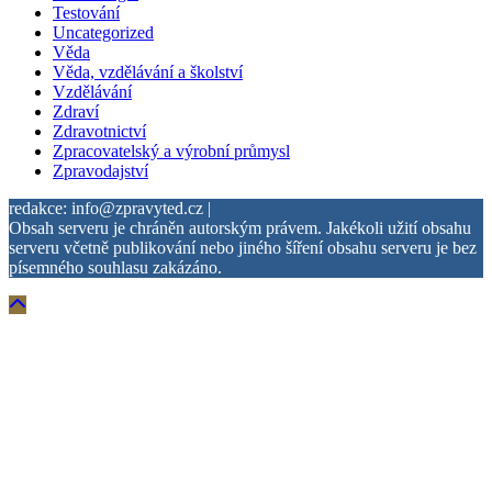
Testování
Uncategorized
Věda
Věda, vzdělávání a školství
Vzdělávání
Zdraví
Zdravotnictví
Zpracovatelský a výrobní průmysl
Zpravodajství
redakce: info@zpravyted.cz |
Obsah serveru je chráněn autorským právem. Jakékoli užití obsahu
serveru včetně publikování nebo jiného šíření obsahu serveru je bez
písemného souhlasu zakázáno.