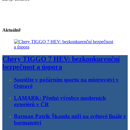
Aktuálně
Chery TIGGO 7 HEV: bezkonkurenční
bezpečnost a úspora
Soutěžte v požárním sportu na mistrovství v
Ostravě
LAMARK: Přední výrobce moderních
exteriérů v ČR
Barman Patrik Škamla míří na světové finále v
barmanství