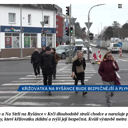
Na Strži na Ryšánce v Krči dlouhodobě straší chodce a narušuje ply
oky, které křižovatku zklidní a zvýší její bezpečnst. Kvůli výstavbě m