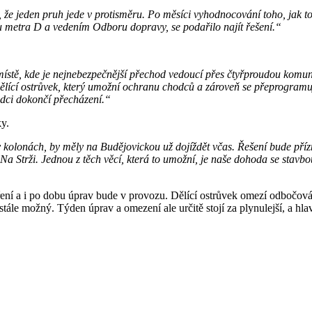
e jeden pruh jede v protisměru. Po měsíci vyhodnocování toho, jak to ta
u metra D a vedením Odboru dopravy, se podařilo najít řešení.“
stě, kde je nejnebezpečnější přechod vedoucí přes čtyřproudou komunik
ící ostrůvek, který umožní ochranu chodců a zároveň se přeprogramuje 
odci dokončí přecházení.“
ky.
v kolonách, by měly na Budějovickou už dojíždět včas. Řešení bude přízn
a Strži. Jednou z těch věcí, která to umožní, je naše dohoda se stavb
ní a i po dobu úprav bude v provozu. Dělící ostrůvek omezí odbočován
tále možný. Týden úprav a omezení ale určitě stojí za plynulejší, a hla