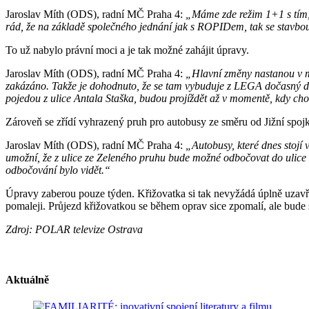
Jaroslav Míth (ODS), radní MČ Praha 4:
„Máme zde režim 1+1 s tím, ž
rád, že na základě společného jednání jak s ROPIDem, tak se stavbo
To už nabylo právní moci a je tak možné zahájit úpravy.
Jaroslav Míth (ODS), radní MČ Praha 4:
„Hlavní změny nastanou v mí
zakázáno. Takže je dohodnuto, že se tam vybuduje z LEGA dočasný děl
pojedou z ulice Antala Staška, budou projíždět až v momentě, kdy ch
Zároveň se zřídí vyhrazený pruh pro autobusy ze směru od Jižní spoj
Jaroslav Míth (ODS), radní MČ Praha 4:
„Autobusy, které dnes stojí 
umožní, že z ulice ze Zeleného pruhu bude možné odbočovat do ulice N
odbočování bylo vidět.“
Úpravy zaberou pouze týden. Křižovatka si tak nevyžádá úplně uzavře
pomaleji. Průjezd křižovatkou se během oprav sice zpomalí, ale bude s
Zdroj: POLAR televize Ostrava
Aktuálně