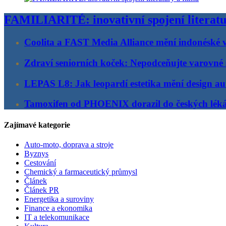
FAMILIARITÉ: inovativní spojení literatu
Coolita a FAST Media Alliance mění indonéské v
Zdraví seniorních koček: Nepodceňujte varovné 
LEPAS L8: Jak leopardí estetika mění design au
Tamoxifen od PHOENIX dorazil do českých lék
Zajímavé kategorie
Auto-moto, doprava a stroje
Byznys
Cestování
Chemický a farmaceutický průmysl
Článek
Článek PR
Energetika a suroviny
Finance a ekonomika
IT a telekomunikace