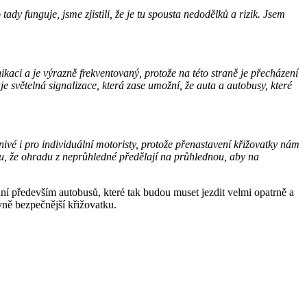
dy funguje, jsme zjistili, že je tu spousta nedodělků a rizik. Jsem
aci a je výrazně frekventovaný, protože na této straně je přecházení
světelná signalizace, která zase umožní, že auta a autobusy, které
ivé i pro individuální motoristy, protože přenastavení křižovatky nám
ou, že ohradu z neprůhledné předělají na průhlednou, aby na
í především autobusů, které tak budou muset jezdit velmi opatrně a
vně bezpečnější křižovatku.