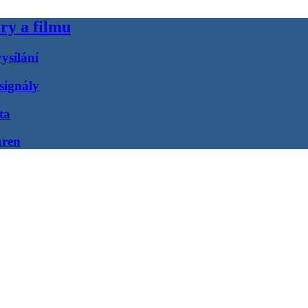
ry a filmu
ysílání
signály
ta
áren