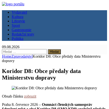
Vydavatel
Kultura
Lifestyle
Sport
Gastronomie
Redakční testy
Politika
09.08.2026
Vyhledávání
Home
Zpravodajství
Koridor D8: Obce předaly data Ministerstvu
dopravy
Koridor D8: Obce předaly data
Ministerstvu dopravy
Obsah článku
zobrazit
Praha 8. července 2026 –
Osmnáct členských samospráv
Sdružení měst a obcí Koridor D8 (SMO KD8) společně předalo