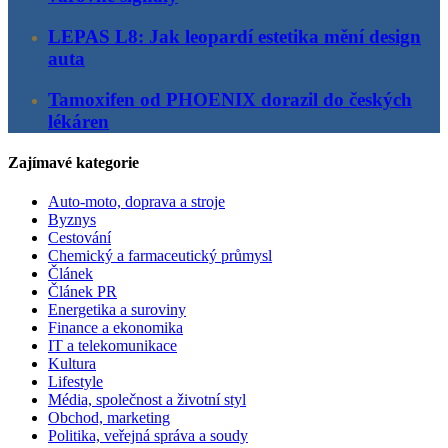
LEPAS L8: Jak leopardí estetika mění design
auta
Tamoxifen od PHOENIX dorazil do českých
lékáren
Zajímavé kategorie
Auto-moto, doprava a stroje
Byznys
Cestování
Chemický a farmaceutický průmysl
Článek
Článek PR
Energetika a suroviny
Finance a ekonomika
IT a telekomunikace
Kultura
Lifestyle
Média, společnost a životní styl
Obchod, marketing
Politika, veřejná správa a soudy