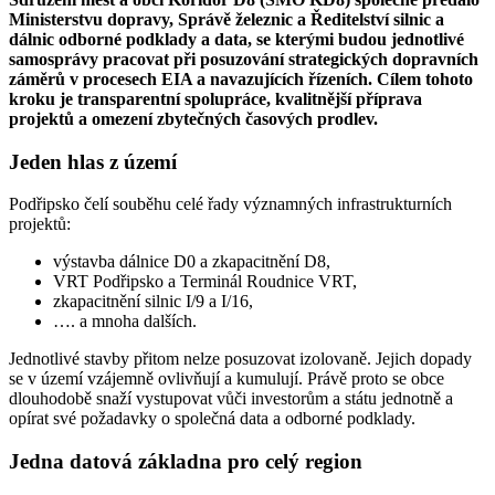
Ministerstvu dopravy, Správě železnic a Ředitelství silnic a
dálnic odborné podklady a data, se kterými budou jednotlivé
samosprávy pracovat při posuzování strategických dopravních
záměrů v procesech EIA a navazujících řízeních. Cílem tohoto
kroku je transparentní spolupráce, kvalitnější příprava
projektů a omezení zbytečných časových prodlev.
Jeden hlas z území
Podřipsko čelí souběhu celé řady významných infrastrukturních
projektů:
výstavba dálnice D0 a zkapacitnění D8,
VRT Podřipsko a Terminál Roudnice VRT,
zkapacitnění silnic I/9 a I/16,
…. a mnoha dalších.
Jednotlivé stavby přitom nelze posuzovat izolovaně. Jejich dopady
se v území vzájemně ovlivňují a kumulují. Právě proto se obce
dlouhodobě snaží vystupovat vůči investorům a státu jednotně a
opírat své požadavky o společná data a odborné podklady.
Jedna datová základna pro celý region