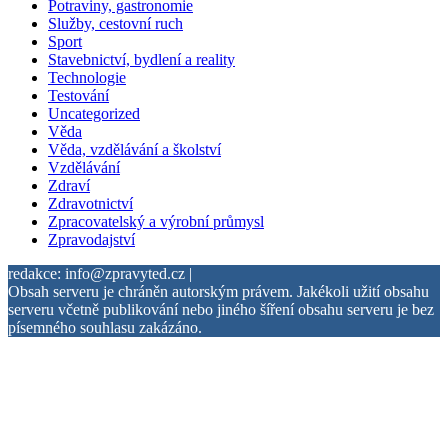
Potraviny, gastronomie
Služby, cestovní ruch
Sport
Stavebnictví, bydlení a reality
Technologie
Testování
Uncategorized
Věda
Věda, vzdělávání a školství
Vzdělávání
Zdraví
Zdravotnictví
Zpracovatelský a výrobní průmysl
Zpravodajství
redakce: info@zpravyted.cz |
Obsah serveru je chráněn autorským právem. Jakékoli užití obsahu
serveru včetně publikování nebo jiného šíření obsahu serveru je bez
písemného souhlasu zakázáno.