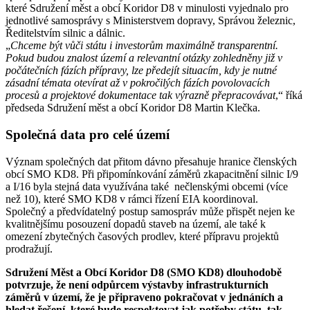
které Sdružení měst a obcí Koridor D8 v minulosti vyjednalo pro
jednotlivé samosprávy s Ministerstvem dopravy, Správou železnic,
Ředitelstvím silnic a dálnic.
„
Chceme být vůči státu i investorům maximálně transparentní.
Pokud budou znalost území a relevantní otázky zohledněny již v
počátečních fázích přípravy, lze předejít situacím, kdy je nutné
zásadní témata otevírat až v pokročilých fázích povolovacích
procesů a projektové dokumentace tak výrazně přepracovávat
,“ říká
předseda Sdružení měst a obcí Koridor D8 Martin Klečka.
Společná data pro celé území
Význam společných dat přitom dávno přesahuje hranice členských
obcí SMO KD8. Při připomínkování záměrů zkapacitnění silnic I/9
a I/16 byla stejná data využívána také nečlenskými obcemi (více
než 10), které SMO KD8 v rámci řízení EIA koordinoval.
Společný a předvídatelný postup samospráv může přispět nejen ke
kvalitnějšímu posouzení dopadů staveb na území, ale také k
omezení zbytečných časových prodlev, které přípravu projektů
prodražují.
Sdružení Měst a Obcí Koridor D8 (SMO KD8) dlouhodobě
potvrzuje, že není odpůrcem výstavby infrastrukturních
záměrů v území, že je připraveno pokračovat v jednáních a
hledat řešení, které bude respektovat jak potřeby státu, tak