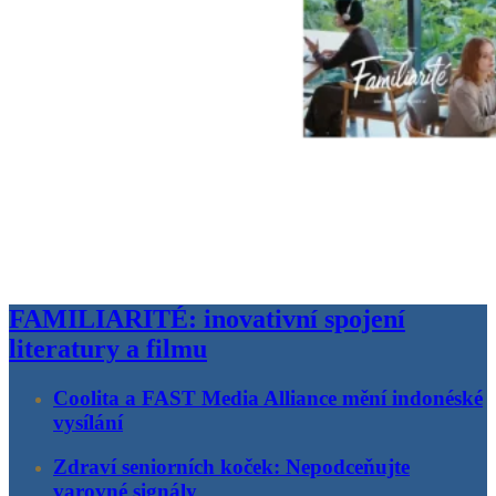
FAMILIARITÉ: inovativní spojení
literatury a filmu
Coolita a FAST Media Alliance mění indonéské
vysílání
Zdraví seniorních koček: Nepodceňujte
varovné signály