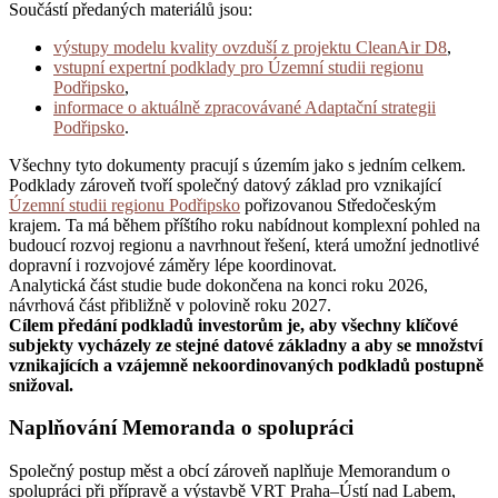
Součástí předaných materiálů jsou:
výstupy modelu kvality ovzduší z projektu CleanAir D8
,
vstupní expertní podklady pro Územní studii regionu
Podřipsko
,
informace o aktuálně zpracovávané Adaptační strategii
Podřipsko
.
Všechny tyto dokumenty pracují s územím jako s jedním celkem.
Podklady zároveň tvoří společný datový základ pro vznikající
Územní studii regionu Podřipsko
pořizovanou Středočeským
krajem. Ta má během příštího roku nabídnout komplexní pohled na
budoucí rozvoj regionu a navrhnout řešení, která umožní jednotlivé
dopravní i rozvojové záměry lépe koordinovat.
Analytická část studie bude dokončena na konci roku 2026,
návrhová část přibližně v polovině roku 2027.
Cílem předání podkladů investorům je, aby všechny klíčové
subjekty vycházely ze stejné datové základny a aby se množství
vznikajících a vzájemně nekoordinovaných podkladů postupně
snižoval.
Naplňování Memoranda o spolupráci
Společný postup měst a obcí zároveň naplňuje Memorandum o
spolupráci při přípravě a výstavbě VRT Praha–Ústí nad Labem,