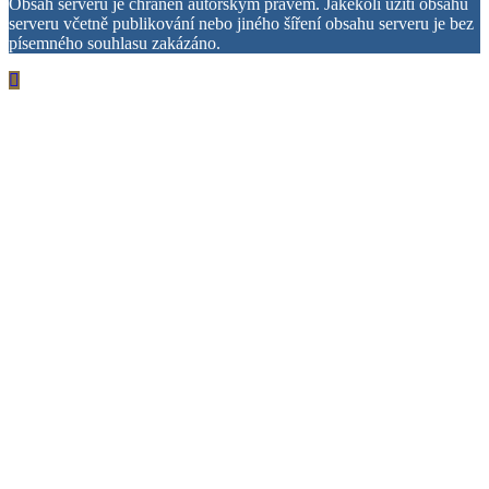
Obsah serveru je chráněn autorským právem. Jakékoli užití obsahu
serveru včetně publikování nebo jiného šíření obsahu serveru je bez
písemného souhlasu zakázáno.