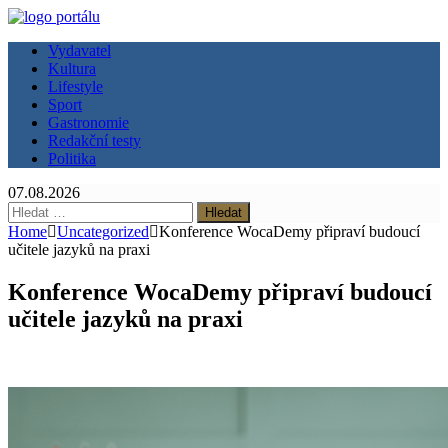
Vydavatel
Kultura
Lifestyle
Sport
Gastronomie
Redakční testy
Politika
07.08.2026
Vyhledávání
Home
Uncategorized
Konference WocaDemy připraví budoucí
učitele jazyků na praxi
Konference WocaDemy připraví budoucí
učitele jazyků na praxi