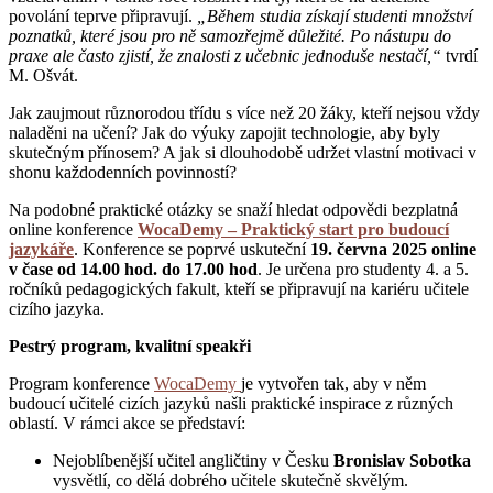
povolání teprve připravují.
„Během studia získají studenti množství
poznatků, které jsou pro ně samozřejmě důležité. Po nástupu do
praxe ale často zjistí, že znalosti z učebnic jednoduše nestačí,“
tvrdí
M. Ošvát.
Jak zaujmout různorodou třídu s více než 20 žáky, kteří nejsou vždy
naladěni na učení? Jak do výuky zapojit technologie, aby byly
skutečným přínosem? A jak si dlouhodobě udržet vlastní motivaci v
shonu každodenních povinností?
Na podobné praktické otázky se snaží hledat odpovědi bezplatná
online konference
WocaDemy – Praktický start pro budoucí
jazykáře
. Konference se poprvé uskuteční
19. června 2025 online
v čase od 14.00 hod. do 17.00 hod
. Je určena pro studenty 4. a 5.
ročníků pedagogických fakult, kteří se připravují na kariéru učitele
cizího jazyka.
Pestrý program, kvalitní speakři
Program konference
WocaDemy
je vytvořen tak, aby v něm
budoucí učitelé cizích jazyků našli praktické inspirace z různých
oblastí. V rámci akce se představí:
Nejoblíbenější učitel angličtiny v Česku
Bronislav Sobotka
vysvětlí, co dělá dobrého učitele skutečně skvělým.