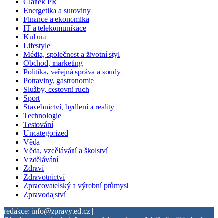
Článek PR
Energetika a suroviny
Finance a ekonomika
IT a telekomunikace
Kultura
Lifestyle
Média, společnost a životní styl
Obchod, marketing
Politika, veřejná správa a soudy
Potraviny, gastronomie
Služby, cestovní ruch
Sport
Stavebnictví, bydlení a reality
Technologie
Testování
Uncategorized
Věda
Věda, vzdělávání a školství
Vzdělávání
Zdraví
Zdravotnictví
Zpracovatelský a výrobní průmysl
Zpravodajství
redakce: info@zpravyted.cz |