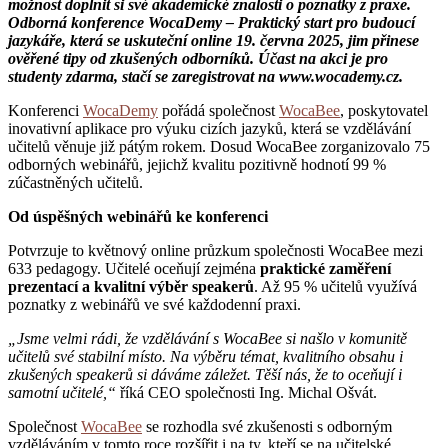
možnost doplnit si své akademické znalosti o poznatky z praxe.
Odborná konference WocaDemy – Praktický start pro budoucí
jazykáře, která se uskuteční online 19. června 2025, jim přinese
ověřené tipy od zkušených odborníků. Účast na akci je pro
studenty zdarma, stačí se zaregistrovat na www.wocademy.cz.
Konferenci
WocaDemy
pořádá společnost
WocaBee
, poskytovatel
inovativní aplikace pro výuku cizích jazyků, která se vzdělávání
učitelů věnuje již pátým rokem. Dosud WocaBee zorganizovalo 75
odborných webinářů, jejichž kvalitu pozitivně hodnotí 99 %
zúčastněných učitelů.
Od úspěšných webinářů ke konferenci
Potvrzuje to květnový online průzkum společnosti WocaBee mezi
633 pedagogy. Učitelé oceňují zejména
praktické zaměření
prezentací a kvalitní výběr speakerů
. Až 95 % učitelů využívá
poznatky z webinářů ve své každodenní praxi.
„Jsme velmi rádi, že vzdělávání s WocaBee si našlo v komunitě
učitelů své stabilní místo. Na výběru témat, kvalitního obsahu i
zkušených speakerů si dáváme záležet. Těší nás, že to oceňují i
samotní učitelé,“
říká CEO společnosti Ing. Michal Ošvát.
Společnost
WocaBee
se rozhodla své zkušenosti s odborným
vzděláváním v tomto roce rozšířit i na ty, kteří se na učitelské