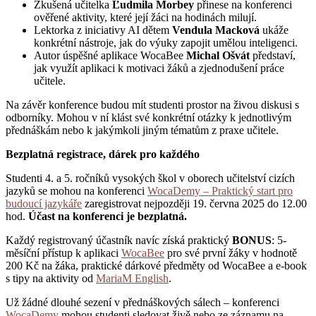
Zkušená učitelka
Ľudmila Morbey
přinese na konferenci
ověřené aktivity, které její žáci na hodinách milují.
Lektorka z iniciativy AI dětem
Vendula Macková
ukáže
konkrétní nástroje, jak do výuky zapojit umělou inteligenci.
Autor úspěšné aplikace WocaBee
Michal Ošvát
představí,
jak využít aplikaci k motivaci žáků a zjednodušení práce
učitele.
Na závěr konference budou mít studenti prostor na živou diskusi s
odborníky. Mohou v ní klást své konkrétní otázky k jednotlivým
přednáškám nebo k jakýmkoli jiným tématům z praxe učitele.
Bezplatná registrace, dárek pro každého
Studenti 4. a 5. ročníků vysokých škol v oborech učitelství cizích
jazyků se mohou na konferenci
WocaDemy – Praktický start pro
budoucí jazykáře
zaregistrovat nejpozději 19. června 2025 do 12.00
hod.
Účast na konferenci je bezplatná.
Každý registrovaný účastník navíc získá praktický
BONUS
: 5-
měsíční přístup k aplikaci
WocaBee
pro své první žáky v hodnotě
200 Kč na žáka, praktické dárkové předměty od WocaBee a e-book
s tipy na aktivity od
MariaM English
.
Už žádné dlouhé sezení v přednáškových sálech – konferenci
WocaDemy
mohou studenti sledovat živě nebo ze záznamu na