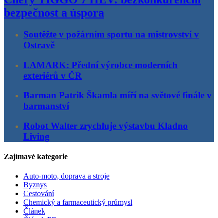
bezpečnost a úspora
Soutěžte v požárním sportu na mistrovství v
Ostravě
LAMARK: Přední výrobce moderních
exteriérů v ČR
Barman Patrik Škamla míří na světové finále v
barmanství
Robot Walter zrychluje výstavbu Kladno
Living
Zajímavé kategorie
Auto-moto, doprava a stroje
Byznys
Cestování
Chemický a farmaceutický průmysl
Článek