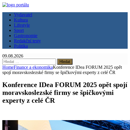
Vydavatel
Kultura
Lifestyle
Sport
Gastronomie
Redakční testy
Politika
09.08.2026
Vyhledávání
Home
Finance a ekonomika
Konference IDea FORUM 2025 opět
spojí moravskoslezské firmy se špičkovými experty z celé ČR
Konference IDea FORUM 2025 opět spojí
moravskoslezské firmy se špičkovými
experty z celé ČR