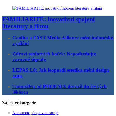
FAMILIARITÉ: inovativní spojení
literatury a filmu
Coolita a FAST Media Alliance mění indonéské
vysílání
Zdraví seniorních koček: Nepodceňujte
varovné signály
LEPAS L8: Jak leopardí estetika mění design
auta
Tamoxifen od PHOENIX dorazil do českých
lékáren
Zajímavé kategorie
Auto-moto, doprava a stroje