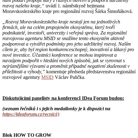
nám podaří propojit lídry z různých odvětví a podpořit udržitelný
rozvoj našeho kraje,“
uvádí 1. náměstkyně hejtmana
Moravskoslezského kraje pro regionální rozvoj Šárka Šimoňáková.
„Rozvoj Moravskoslezského kraje nestojí jen na jednotlivých
firmách, ale na celém propojeném ekosystému, který tvoří
podnikatelé, investoři, univerzity i veřejná správa. Za regionální
rozvojovou agenturu MSID se snažíme tento ekosystém aktivně
podporovat a vytvářet podmínky pro jeho udržitelný rozvoj. Naším
cílem je, aby byl region konkurenceschopný, inovativní a lákavý pro
nové investice. Účastníci konference se mohou inspirovat a
navzájem podpořit v hledání nových způsobů, jak se vyrovnat s
nejrůznějšími výzvami a proměnit případné negativní zkušenosti v
příležitosti a výhody,”
komentuje předseda představenstva regionální
rozvojové agentury
MSID
Václav Palička.
Diskutujícími panelisty na konferencI IDea Forum budou:
(seznam řečníků i s jejich medailonky je k dispozici na
https://ideaforum.cz/recnici/)
Blok HOW TO GROW