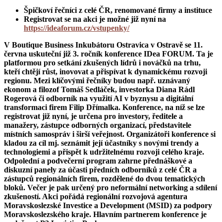
Špičkoví řečníci z celé ČR, renomované firmy a instituce
Registrovat se na akci je možné již nyní na
https://ideaforum.cz/vstupenky/
V Boutique Business Inkubátoru Ostravica v Ostravě se 11.
června uskuteční již 3. ročník konference IDea FORUM. Ta je
platformou pro setkání zkušených lídrů i nováčků na trhu,
kteří chtějí růst, inovovat a přispívat k dynamickému rozvoji
regionu. Mezi klíčovými řečníky budou např. uznávaný
ekonom a filozof Tomáš Sedláček, investorka Diana Rádl
Rogerová či odborník na využití AI v byznysu a digitální
transformaci firem Filip Dřímalka. Konference, na níž se lze
registrovat již nyní, je určena pro investory, ředitele a
manažery, zástupce odborných organizací, představitele
místních samospráv i širší veřejnost. Organizátoři konference si
kladou za cíl mj. seznámit její účastníky s novými trendy a
technologiemi a přispět k udržitelnému rozvoji celého kraje.
Odpolední a podvečerní program zahrne přednáškové a
diskuzní panely za účasti předních odborníků z celé ČR a
zástupců regionálních firem, rozdělené do dvou tematických
bloků. Večer je pak určený pro neformální networking a sdílení
zkušeností. Akci pořádá regionální rozvojová agentura
Moravskoslezské Investice a Development (MSID) za podpory
Moravskoslezského kraje. Hlavním partnerem konference je