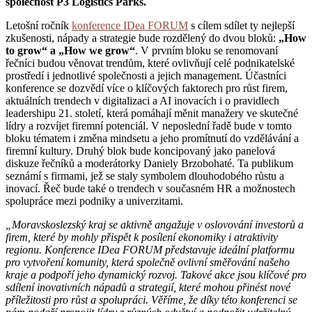
společnost P3 Logistics Parks.
Letošní ročník
konference IDea FORUM
s cílem sdílet ty nejlepší
zkušenosti, nápady a strategie bude rozdělený do dvou bloků:
„How
to grow“ a „How we grow“
. V prvním bloku se renomovaní
řečníci budou věnovat trendům, které ovlivňují celé podnikatelské
prostředí i jednotlivé společnosti a jejich management. Účastníci
konference se dozvědí více o klíčových faktorech pro růst firem,
aktuálních trendech v digitalizaci a AI inovacích i o pravidlech
leadershipu 21. století, která pomáhají měnit manažery ve skutečné
lídry a rozvíjet firemní potenciál. V neposlední řadě bude v tomto
bloku tématem i změna mindsetu a jeho promítnutí do vzdělávání a
firemní kultury. Druhý blok bude koncipovaný jako panelová
diskuze řečníků a moderátorky Daniely Brzobohaté. Ta publikum
seznámí s firmami, jež se staly symbolem dlouhodobého růstu a
inovací. Řeč bude také o trendech v současném HR a možnostech
spolupráce mezi podniky a univerzitami.
„Moravskoslezský kraj se aktivně angažuje v oslovování investorů a
firem, které by mohly přispět k posílení ekonomiky i atraktivity
regionu. Konference IDea FORUM představuje ideální platformu
pro vytvoření komunity, která společně ovlivní směřování našeho
kraje a podpoří jeho dynamický rozvoj. Takové akce jsou klíčové pro
sdílení inovativních nápadů a strategií, které mohou přinést nové
příležitosti pro růst a spolupráci. Věříme, že díky této konferenci se