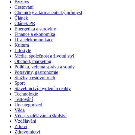
Byznys
Cestování
Chemický a farmaceutický průmysl
Článek
Článek PR
Energetika a suroviny
Finance a ekonomika
IT a telekomunikace
Kultura
Lifestyle
Média, společnost a životní styl
Obchod, marketing
Politika, veřejná správa a soudy
Potraviny, gastronomie
Služby, cestovní ruch
Sport
Stavebnictví, bydlení a reality
Technologie
Testování
Uncategorized
Věda
Věda, vzdělávání a školství
Vzdělávání
Zdraví
Zdravotnictví