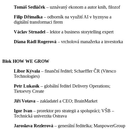
Tomáš Sedláček
– uznávaný ekonom a autor knih, filozof
Filip Dřímalka
– odborník na využití AI v byznysu a
digitální transformaci firem
Václav Strnadel
– lektor a business storytelling expert
Diana Rádl Rogerová
– vrcholová manažerka a investorka
Blok HOW WE GROW
Libor Kývala
– finanční ředitel; Schaeffler ČR (Vitesco
Technologies)
Petr Lukasík
– globální ředitel Delivery Operations;
Tietoevry Create
Jiří Votava
– zakladatel a CEO; BrainMarket
Igor Ivan
– prorektor pro strategii a spolupráci; VŠB –
Technická univerzita Ostrava
Jaroslava Rezlerová
– generální ředitelka; ManpowerGroup