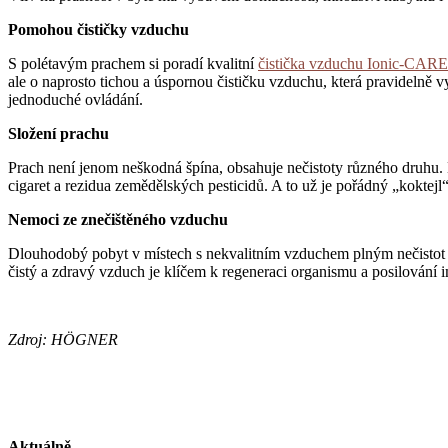
Pomohou čističky vzduchu
S polétavým prachem si poradí kvalitní
čistička vzduchu Ionic-CARE
ale o naprosto tichou a úspornou čističku vzduchu, která pravidelně 
jednoduché ovládání.
Složení prachu
Prach není jenom neškodná špína, obsahuje nečistoty různého druhu. Nap
cigaret a rezidua zemědělských pesticidů. A to už je pořádný „koktejl“
Nemoci ze znečištěného vzduchu
Dlouhodobý pobyt v místech s nekvalitním vzduchem plným nečistot a
čistý a zdravý vzduch je klíčem k regeneraci organismu a posilování 
Zdroj: HÖGNER
Aktuálně