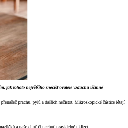
m, jak tohoto největšího znečišťovatele vzduchu účinně
 přenašeč prachu, pylů a dalších nečistot. Mikroskopické částice létají
azlíčků a naše chuť či nechuť pravidelně uklízet.