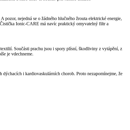
. A pozor, nejedná se o žádného hlučného žrouta elektrické energie,
. Čistička Ionic-CARE má navíc praktický omyvatelný filtr a
tilií. Součásti prachu jsou i spory plísní, škodliviny z vytápění, z
spíše je vdechneme.
ch dýchacích i kardiovaskulárních chorob. Proto nezapomínejme, že