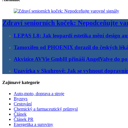
Zdraví seniorních koček: Nepodceňujte va
LEPAS L8: Jak leopardí estetika mění design au
Tamoxifen od PHOENIX dorazil do českých lék
Akvizice AVVie GmbH přináší AngelValve do por
Uzavírka v Skuhrově: Jak se vyhnout dopravn
Zajímavé kategorie
Auto-moto, doprava a stroje
Byznys
Cestování
Chemický a farmaceutický průmysl
Článek
Článek PR
Energetika a suroviny