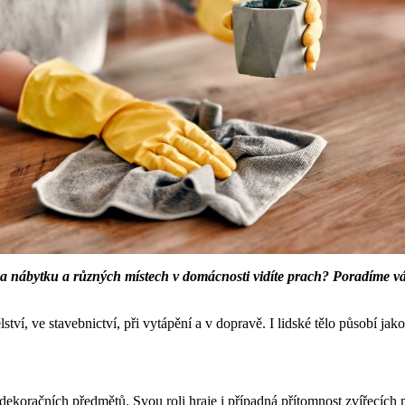
a nábytku a různých místech v domácnosti vidíte prach? Poradíme vá
ví, ve stavebnictví, při vytápění a v dopravě. I lidské tělo působí jako
ekoračních předmětů. Svou roli hraje i případná přítomnost zvířecích m