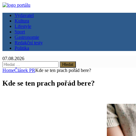
Vydavatel
Kultura
Lifestyle
Sport
Gastronomie
Redakční testy
Politika
07.08.2026
Vyhledávání
Home
Článek PR
Kde se ten prach pořád bere?
Kde se ten prach pořád bere?