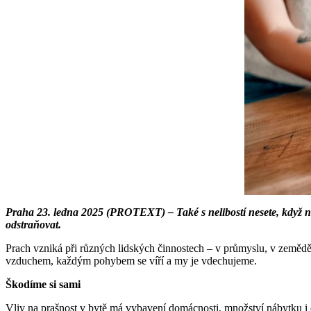
Praha 23. ledna 2025 (PROTEXT) – Také s nelibostí nesete, když n
odstraňovat.
Prach vzniká při různých lidských činnostech – v průmyslu, v zemědělst
vzduchem, každým pohybem se víří a my je vdechujeme.
Škodíme si sami
Vliv na prašnost v bytě má vybavení domácnosti, množství nábytku i d