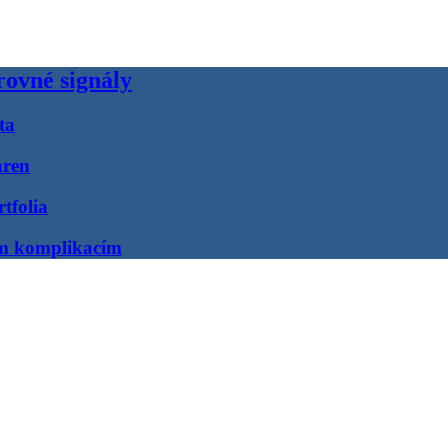
rovné signály
ta
áren
tfolia
ím komplikacím