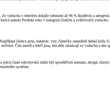
. Ze vzduchu v interiéru dokáže odstranit až 96 % škodlivin a alergenů
vyhrává anketu Produkt roku v kategorii čističek a zvlhčovačů vzduchu
říklad částice pylu, bakterie, viry, částečky odumřelé lidské kůže či tex
 nečistot. Čím menší a lehčí jsou, tím déle zůstávají ve vzduchu a tím 
 jejich časté vdechování může být spouštěčem astmatu, alergií, různý
imunitního systému.