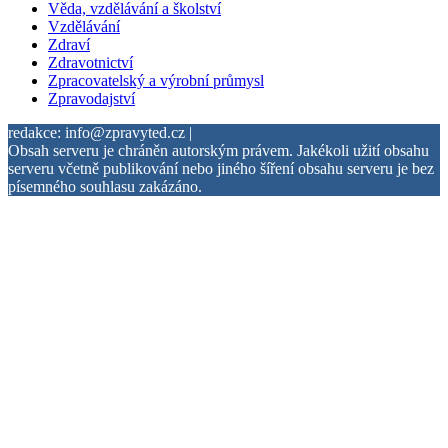
Věda, vzdělávání a školství
Vzdělávání
Zdraví
Zdravotnictví
Zpracovatelský a výrobní průmysl
Zpravodajství
redakce: info@zpravyted.cz |
Obsah serveru je chráněn autorským právem. Jakékoli užití obsahu
serveru včetně publikování nebo jiného šíření obsahu serveru je bez
písemného souhlasu zakázáno.