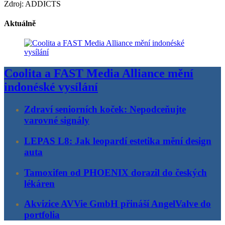
Zdroj: ADDICTS
Aktuálně
Coolita a FAST Media Alliance mění
indonéské vysílání
Zdraví seniorních koček: Nepodceňujte
varovné signály
LEPAS L8: Jak leopardí estetika mění design
auta
Tamoxifen od PHOENIX dorazil do českých
lékáren
Akvizice AVVie GmbH přináší AngelValve do
portfolia