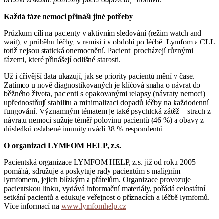
Každá fáze nemoci přináší jiné potřeby
Průzkum cílí na pacienty v aktivním sledování (režim watch and
wait), v průběhu léčby, v remisi i v období po léčbě. Lymfom a CLL
totiž nejsou statická onemocnění. Pacienti procházejí různými
fázemi, které přinášejí odlišné starosti.
Už i dřívější data ukazují, jak se priority pacientů mění v čase.
Zatímco u nově diagnostikovaných je klíčová snaha o návrat do
běžného života, pacienti s opakovanými relapsy (návraty nemoci)
upřednostňují stabilitu a minimalizaci dopadů léčby na každodenní
fungování. Významným tématem je také psychická zátěž – strach z
návratu nemoci sužuje téměř polovinu pacientů (46 %) a obavy z
důsledků oslabené imunity uvádí 38 % respondentů.
O organizaci LYMFOM HELP, z.s.
Pacientská organizace LYMFOM HELP, z.s. již od roku 2005
pomáhá, sdružuje a poskytuje rady pacientům s maligním
lymfomem, jejich blízkým a přátelům. Organizace provozuje
pacientskou linku, vydává informační materiály, pořádá celostátní
setkání pacientů a edukuje veřejnost o příznacích a léčbě lymfomů.
Více informací na
www.lymfomhelp.cz