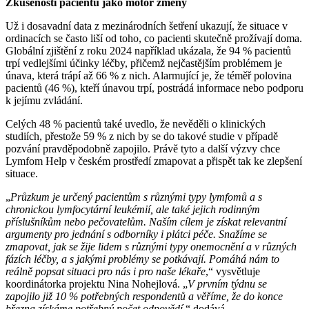
Zkušenosti pacientů jako motor změny
Už i dosavadní data z mezinárodních šetření ukazují, že situace v
ordinacích se často liší od toho, co pacienti skutečně prožívají doma.
Globální zjištění z roku 2024 například ukázala, že 94 % pacientů
trpí vedlejšími účinky léčby, přičemž nejčastějším problémem je
únava, která trápí až 66 % z nich. Alarmující je, že téměř polovina
pacientů (46 %), kteří únavou trpí, postrádá informace nebo podporu
k jejímu zvládání.
Celých 48 % pacientů také uvedlo, že nevěděli o klinických
studiích, přestože 59 % z nich by se do takové studie v případě
pozvání pravděpodobně zapojilo. Právě tyto a další výzvy chce
Lymfom Help v českém prostředí zmapovat a přispět tak ke zlepšení
situace.
„
Průzkum je určený pacientům s různými typy lymfomů a s
chronickou lymfocytární leukémií, ale také jejich rodinným
příslušníkům nebo pečovatelům. Naším cílem je získat relevantní
argumenty pro jednání s odborníky i plátci péče. Snažíme se
zmapovat, jak se žije lidem s různými typy onemocnění a v různých
fázích léčby, a s jakými problémy se potkávají. Pomáhá nám to
reálně popsat situaci pro nás i pro naše lékaře
,“ vysvětluje
koordinátorka projektu Nina Nohejlová. „
V prvním týdnu se
zapojilo již 10 % potřebných respondentů a věříme, že do konce
března získáme potřebný počet odpovědí,
“ dodává.