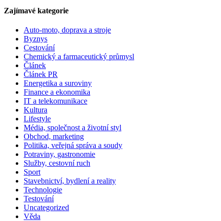
Zajímavé kategorie
Auto-moto, doprava a stroje
Byznys
Cestování
Chemický a farmaceutický průmysl
Článek
Článek PR
Energetika a suroviny
Finance a ekonomika
IT a telekomunikace
Kultura
Lifestyle
Média, společnost a životní styl
Obchod, marketing
Politika, veřejná správa a soudy
Potraviny, gastronomie
Služby, cestovní ruch
Sport
Stavebnictví, bydlení a reality
Technologie
Testování
Uncategorized
Věda