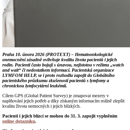
Praha 10. února 2026 (PROTEXT) – Hematoonkologické
onemocnění zásadně ovlivňuje kvalitu života pacientů i jejich
rodin. Pacienti často bojují s únavou, nejistotou v režimu „watch
and wait“ či nedostatkem informací. Pacientská organizace
LYMFOM HELP, se i proto rozhodla zapojit do Globálního
pacientského průzkumu zkušeností pacientů s lymfomy a
chronickou lymfocytární leukémií.
Cílem GPS (Global Patient Survey) je zmapovat mezery v
naplňování jejich potřeb a díky získaným informacím reálně zlepšit
kvalitu života nemocných i jejich blízkých.
Pacienti i jejich blízcí se mohou do 31. 3. zapojit vyplněním
online dotazníku
.