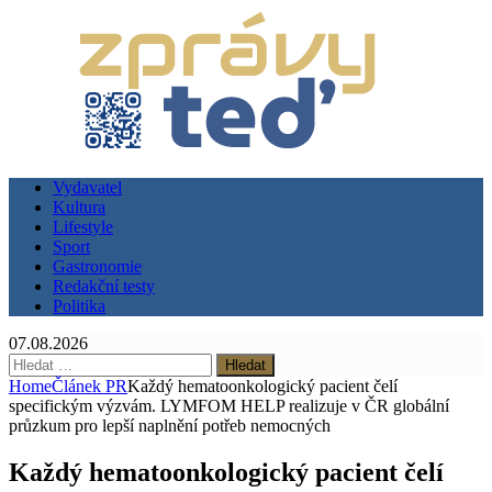
Vydavatel
Kultura
Lifestyle
Sport
Gastronomie
Redakční testy
Politika
07.08.2026
Vyhledávání
Home
Článek PR
Každý hematoonkologický pacient čelí
specifickým výzvám. LYMFOM HELP realizuje v ČR globální
průzkum pro lepší naplnění potřeb nemocných
Každý hematoonkologický pacient čelí