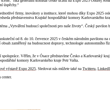
ové scéně,“ říká generální komisař české účasti na Expo 2025 Ondřej 
lní úspěchy.“
o jednotlivé firmy, inovátory a instituce, které mohou díky Expo 2025 os
e předseda představenstva Krajské hospodářské komory Karlovarského kr
téma „Vytváření budoucí společnosti pro naše životy“. Český pavilon b
 uskuteční od 8. do 10. července 2025 v českém národním pavilonu na 
í obsah zaměřený na budoucnost dopravy, technologie autonomního říz
spolupráce. Věřím, že v Ósace představíme Česko a Karlovarský kraj jak
spodářské komory Karlovarského kraje Petr Vašta.
tové výstavě Expo 2025
. Sledovat nás můžete také na
Twitteru
,
LinkedI
 center.