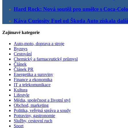
Hard Rock: Nová soutěž pro umělce s Coca-Col
Káva Curiosity Fuel od Škoda Auto získala další
Zajímavé kategorie
Auto-moto, doprava a stroje
Byznys
Cestování
Chemický a farmaceutický průmysl
Článek
Článek PR
Energetika a suroviny
Finance a ekonomika
IT a telekomunikace
Kultura
Lifestyle
Média, společnost a životní styl
Obchod, marketing
Politika, veřejná správa a soudy
Potraviny, gastronomie
Služby, cestovní ruch
Sport