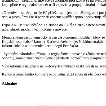
technologií – kreativitu, inovace a schopnost prosazovat se na svět
kraje přinese regionální rozměr naší expozici a propojí národní a loká
„Domnívám se, že je to skvělá příležitost nejen pro náš kraj, ale i pr
den, a proto jí my i naši partneři chceme využít naplno,“ vysvětluj
Expo 2025 se uskuteční od 13. dubna do 13. října 2025 a nese hlavní 
udržitelnost, moderní technologie a inovace.
Memorandum zaštítí tematický týden „Autonomní mobilita“, který se
Krajské hospodářské komory Karlovarského kraje. Nabídne atraktivn
informačních a autonomních technologií Petr Vašta
„Symbióza národního přístupu a regionálních inovací je základem naší 
odborný garant tematického týdne a
předseda dozorčí rady
Krajské ho
Více informací naleznete na
webových stránkách české účasti na svě
Kancelář generálního komisaře je od ledna 2023 součástí sítě Českých
Aktuálně