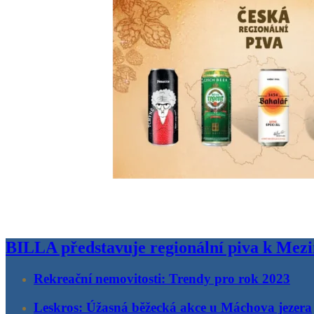
BILLA představuje regionální piva k Mez
Rekreační nemovitosti: Trendy pro rok 2023
Leskros: Úžasná běžecká akce u Máchova jezera