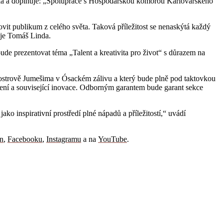
Soška a doplňuje: „Spolupráce s Hospodářskou komorou Karlovarského
lovit publikum z celého světa. Taková příležitost se nenaskýtá každý
aje Tomáš Linda.
ude prezentovat téma „Talent a kreativita pro život“ s důrazem na
ostrově Jumešima v Ósackém zálivu a který bude plně pod taktovkou
ení a související inovace. Odborným garantem bude garant sekce
o inspirativní prostředí plné nápadů a příležitostí,“ uvádí
n
,
Facebooku
,
Instagramu
a na
YouTube
.