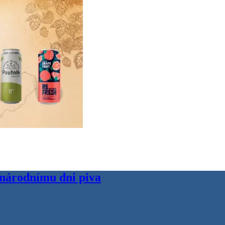
inárodnímu dni piva