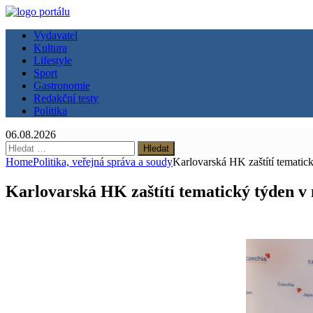
Vydavatel
Kultura
Lifestyle
Sport
Gastronomie
Redakční testy
Politika
06.08.2026
Vyhledávání
Home
Politika, veřejná správa a soudy
Karlovarská HK zaštítí tematic
Karlovarská HK zaštítí tematický týden v