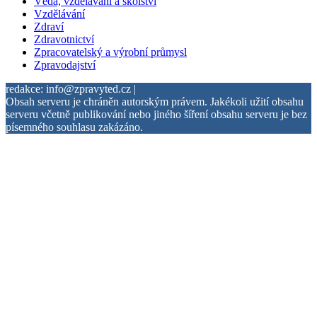
Věda, vzdělávání a školství
Vzdělávání
Zdraví
Zdravotnictví
Zpracovatelský a výrobní průmysl
Zpravodajství
redakce: info@zpravyted.cz |
Obsah serveru je chráněn autorským právem. Jakékoli užití obsahu
serveru včetně publikování nebo jiného šíření obsahu serveru je bez
písemného souhlasu zakázáno.