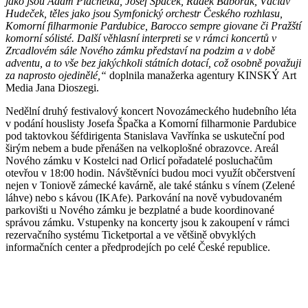
jako jsou Adam Plachetka, Josef Špaček, Radek Baborák, Václav
Hudeček, těles jako jsou Symfonický orchestr Českého rozhlasu,
Komorní filharmonie Pardubice, Barocco sempre giovane či Pražští
komorní sólisté. Další věhlasní interpreti se v rámci koncertů v
Zrcadlovém sále Nového zámku představí na podzim a v době
adventu, a to vše bez jakýchkoli státních dotací, což osobně považuji
za naprosto ojedinělé,“
doplnila manažerka agentury KINSKÝ Art
Media Jana Dioszegi.
Nedělní druhý festivalový koncert Novozámeckého hudebního léta
v podání houslisty Josefa Špačka a Komorní filharmonie Pardubice
pod taktovkou šéfdirigenta Stanislava Vavřínka se uskuteční pod
širým nebem a bude přenášen na velkoplošné obrazovce. Areál
Nového zámku v Kostelci nad Orlicí pořadatelé posluchačům
otevřou v 18:00 hodin. Návštěvníci budou moci využít občerstvení
nejen v Toniově zámecké kavárně, ale také stánku s vínem (Zelené
láhve) nebo s kávou (IKAfe). Parkování na nově vybudovaném
parkovišti u Nového zámku je bezplatné a bude koordinované
správou zámku. Vstupenky na koncerty jsou k zakoupení v rámci
rezervačního systému Ticketportal a ve většině obvyklých
informačních center a předprodejích po celé České republice.