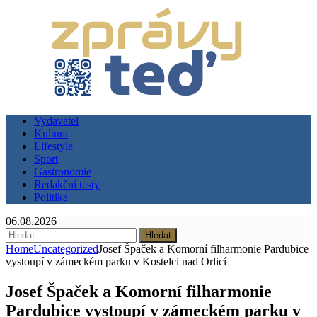
Vydavatel
Kultura
Lifestyle
Sport
Gastronomie
Redakční testy
Politika
06.08.2026
Vyhledávání
Home
Uncategorized
Josef Špaček a Komorní filharmonie Pardubice
vystoupí v zámeckém parku v Kostelci nad Orlicí
Josef Špaček a Komorní filharmonie
Pardubice vystoupí v zámeckém parku v