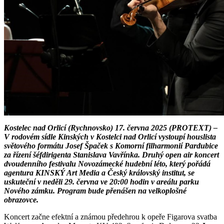
Kostelec nad Orlicí (Rychnovsko) 17. června 2025 (PROTEXT) –
V rodovém sídle Kinských v Kostelci nad Orlicí vystoupí houslista
světového formátu Josef Špaček s Komorní filharmonií Pardubice
za řízení šéfdirigenta Stanislava Vavřínka. Druhý open air koncert
dvoudenního festivalu Novozámecké hudební léto, který pořádá
agentura KINSKÝ Art Media a Český královský institut, se
uskuteční v neděli 29. června ve 20:00 hodin v areálu parku
Nového zámku. Program bude přenášen na velkoplošné
obrazovce.
Koncert začne efektní a známou předehrou k opeře Figarova svatba