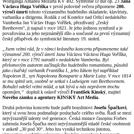
Wolfganga Amadea Mozarta KV 492. Symfonie D dur op. 23
Jana
Václava Huga Voříška
v první polovině večera připomene
200.
výročí úmrtí
tohoto významného hudebního skladatele, klavíristy,
varhaníka a dirigenta. Rodák z od Kostelce nad Orlicí nedalekého
Vamberka Jan Václav Hugo Voříšek, přezdívaný „český
Beethoven“, ji napsal v roce 1821. Je jeho jedinou symfonií a je
považována za jeho nejznámější dílo a současně za první významný
český příspěvek do symfonické literatury 19. století.
„Jsem velmi rád, že v rámci krásného koncertu připomeneme také
významné 200. výročí úmrtí Jana Václava Václava Huga Voříška,
který se v roce 1791 narodil v nedalekém Vamberku. Byl
přelomovým autorem začínajícího hudebního romantismu, působil
jako císařský varhaník Františka I., jeho žákem byl například
Napoleon II., syn Napoleona Bonaparte a Marie Luisy. V roce 1814
se mu splnil sen, osobně se setkal s Ludwigem van Beethovenem.
Bohužel odešel velmi mlád, a tak bývá u nás neprávem trochu
opomíjen,“
doplnil k oslavě výročí
František Kinský
, majitel
Nového zámku a agentury KINSKÝ Art Media
.
Druhá polovina koncertu bude patřit houslistovi
Josefu Špačkovi
,
který si svou hrou podmaňuje posluchače celého světa. Řadí se mezi
nejvýraznější talenty své generace. Česká mutace časopisu Forbes
zahrnula Josefa Špačka mezi nejvýznamnější mladé české osobnosti
v anketě „30 pod 30“. Jeho hra vyniká technikou jistotou,