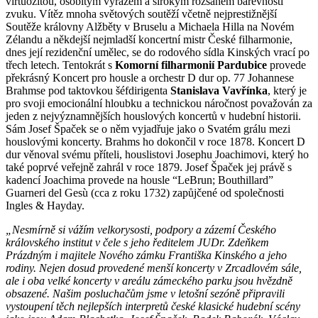
virtuozitou, osobitým výrazem a širokým rozsahem barevnosti
zvuku. Vítěz mnoha světových soutěží včetně nejprestižnější
Soutěže královny Alžběty v Bruselu a Michaela Hilla na Novém
Zélandu a někdejší nejmladší koncertní mistr České filharmonie,
dnes její rezidenční umělec, se do rodového sídla Kinských vrací po
třech letech. Tentokrát s
Komorní filharmonií Pardubice
provede
překrásný Koncert pro housle a orchestr D dur op. 77 Johannese
Brahmse pod taktovkou šéfdirigenta
Stanislava Vavřínka
, který je
pro svoji emocionální hloubku a technickou náročnost považován za
jeden z nejvýznamnějších houslových koncertů v hudební historii.
Sám Josef Špaček se o něm vyjadřuje jako o Svatém grálu mezi
houslovými koncerty. Brahms ho dokončil v roce 1878. Koncert D
dur věnoval svému příteli, houslistovi Josephu Joachimovi, který ho
také poprvé veřejně zahrál v roce 1879. Josef Špaček jej právě s
kadencí Joachima provede na housle “LeBrun; Bouthillard”
Guarneri del Gesù (cca z roku 1732) zapůjčené od společnosti
Ingles & Hayday.
„Nesmírně si vážím velkorysosti, podpory a zázemí Českého
královského institut v čele s jeho ředitelem JUDr. Zdeňkem
Prázdným i majitele Nového zámku Františka Kinského a jeho
rodiny. Nejen dosud provedené menší koncerty v Zrcadlovém sále,
ale i oba velké koncerty v areálu zámeckého parku jsou hvězdně
obsazené. Našim posluchačům jsme v letošní sezóně připravili
vystoupení těch nejlepších interpretů české klasické hudební scény