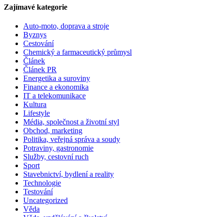
Zajímavé kategorie
Auto-moto, doprava a stroje
Byznys
Cestování
Chemický a farmaceutický průmysl
Článek
Článek PR
Energetika a suroviny
Finance a ekonomika
IT a telekomunikace
Kultura
Lifestyle
Média, společnost a životní styl
Obchod, marketing
Politika, veřejná správa a soudy
Potraviny, gastronomie
Služby, cestovní ruch
Sport
Stavebnictví, bydlení a reality
Technologie
Testování
Uncategorized
Věda