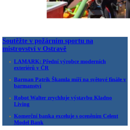
Soutěžte v požárním sportu na
mistrovství v Ostravě
LAMARK: Přední výrobce moderních
exteriérů v ČR
Barman Patrik Škamla míří na světové finále v
barmanství
Robot Walter zrychluje výstavbu Kladno
Living
Komerční banka exceluje s oceněním Celent
Model Bank