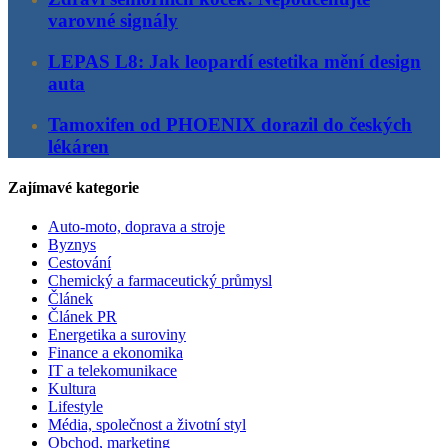
varovné signály
LEPAS L8: Jak leopardí estetika mění design
auta
Tamoxifen od PHOENIX dorazil do českých
lékáren
Zajímavé kategorie
Auto-moto, doprava a stroje
Byznys
Cestování
Chemický a farmaceutický průmysl
Článek
Článek PR
Energetika a suroviny
Finance a ekonomika
IT a telekomunikace
Kultura
Lifestyle
Média, společnost a životní styl
Obchod, marketing