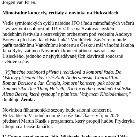
Jörgen van Rijen.
Mimořádné koncerty, recitály a novinka na Hukvaldech
Vedle symfonických cyklů nabídne JFO i řadu mimořádných večerů
s výraznými osobnostmi. Už v září se na Svatováclavském
hudebním festivalu s ostravským orchestrem pod vedením Andreye
Boreyka představí klavírista Lukáš Vondráček. Závěr roku bude
patřit tradičnímu Vánočnímu koncertu s Českou mší vánoční Jakuba
Jana Ryby, zatímco Novoroční koncert přinese návrat Jana
Lisieckého, jednoho z nejvyhledávanějších klavíristů současné
světové scény.
„Výjimečné osobnosti přivítá i recitálová a komorní řada. Do
Ostravy přijedou klavíristé Piotr Anderszewski, Conrad Tao,
Roman Borisov a Jan Čmejla, komorní koncerty pak obohatí
trumpetistka Tine Thing Helseth, Trio Incendio i rezidenční sólistka
Alena Baeva, která vystoupí s pianistou Vadymem Kholodenkem,“
doplňuje
Žemla.
Novinkou filharmonické sezony bude salonní koncert na
Hukvaldech. V rodném domě Leoše Janáčka se v říjnu 2026
představí Martin Kasík s programem, který propojí hudbu Fryderyka
Chopina a Leoše Janáčka.
V Gongu zazní epopey, hity Michaela Jacksona a pocta Věře