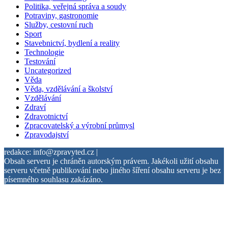
Politika, veřejná správa a soudy
Potraviny, gastronomie
Služby, cestovní ruch
Sport
Stavebnictví, bydlení a reality
Technologie
Testování
Uncategorized
Věda
Věda, vzdělávání a školství
Vzdělávání
Zdraví
Zdravotnictví
Zpracovatelský a výrobní průmysl
Zpravodajství
redakce: info@zpravyted.cz |
Obsah serveru je chráněn autorským právem. Jakékoli užití obsahu
serveru včetně publikování nebo jiného šíření obsahu serveru je bez
písemného souhlasu zakázáno.