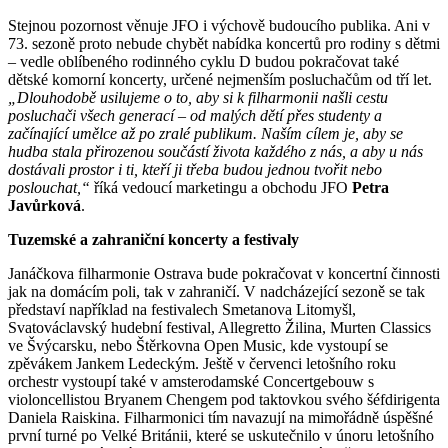
Stejnou pozornost věnuje JFO i výchově budoucího publika. Ani v
73. sezoně proto nebude chybět nabídka koncertů pro rodiny s dětmi
– vedle oblíbeného rodinného cyklu D budou pokračovat také
dětské komorní koncerty, určené nejmenším posluchačům od tří let.
„Dlouhodobě usilujeme o to, aby si k filharmonii našli cestu
posluchači všech generací – od malých dětí přes studenty a
začínající umělce až po zralé publikum. Naším cílem je, aby se
hudba stala přirozenou součástí života každého z nás, a aby u nás
dostávali prostor i ti, kteří ji třeba budou jednou tvořit nebo
poslouchat,“
říká vedoucí marketingu a obchodu JFO
Petra
Javůrková
.
Tuzemské a zahraniční koncerty a festivaly
Janáčkova filharmonie Ostrava bude pokračovat v koncertní činnosti
jak na domácím poli, tak v zahraničí. V nadcházející sezoně se tak
představí například na festivalech Smetanova Litomyšl,
Svatováclavský hudební festival, Allegretto Žilina, Murten Classics
ve Švýcarsku, nebo Štěrkovna Open Music, kde vystoupí se
zpěvákem Jankem Ledeckým. Ještě v červenci letošního roku
orchestr vystoupí také v amsterodamské Concertgebouw s
violoncellistou Bryanem Chengem pod taktovkou svého šéfdirigenta
Daniela Raiskina. Filharmonici tím navazují na mimořádně úspěšné
první turné po Velké Británii, které se uskutečnilo v únoru letošního