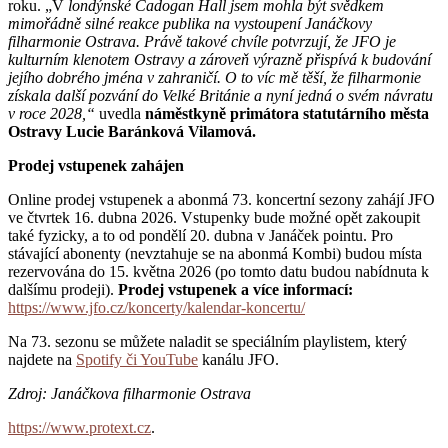
roku. „V
londýnské Cadogan Hall jsem mohla být svědkem
mimořádně silné reakce publika na vystoupení Janáčkovy
filharmonie Ostrava. Právě takové chvíle potvrzují, že JFO je
kulturním klenotem Ostravy a zároveň výrazně přispívá k budování
jejího dobrého jména v zahraničí. O to víc mě těší, že filharmonie
získala další pozvání do Velké Británie a nyní jedná o svém návratu
v roce 2028,“
uvedla
náměstkyně primátora statutárního města
Ostravy Lucie Baránková Vilamová.
Prodej vstupenek zahájen
Online prodej vstupenek a abonmá 73. koncertní sezony zahájí JFO
ve čtvrtek 16. dubna 2026. Vstupenky bude možné opět zakoupit
také fyzicky, a to od pondělí 20. dubna v Janáček pointu. Pro
stávající abonenty (nevztahuje se na abonmá Kombi) budou místa
rezervována do 15. května 2026 (po tomto datu budou nabídnuta k
dalšímu prodeji).
Prodej vstupenek a více informací:
https://www.jfo.cz/koncerty/kalendar-koncertu/
Na 73. sezonu se můžete naladit se speciálním playlistem, který
najdete na
Spotify či YouTube
kanálu JFO.
Zdroj: Janáčkova filharmonie Ostrava
https://www.protext.cz
.