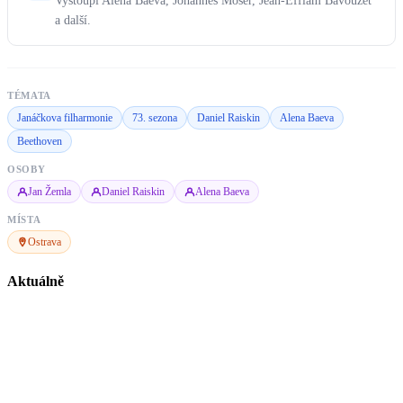
Vystoupí Alena Baeva, Johannes Moser, Jean-Efflam Bavouzet
a další.
TÉMATA
Janáčkova filharmonie
73. sezona
Daniel Raiskin
Alena Baeva
Beethoven
OSOBY
Jan Žemla
Daniel Raiskin
Alena Baeva
MÍSTA
Ostrava
Aktuálně