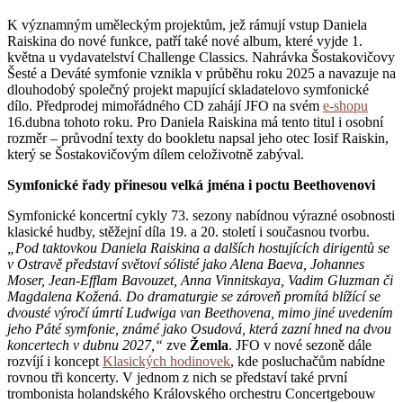
K významným uměleckým projektům, jež rámují vstup Daniela
Raiskina do nové funkce, patří také nové album, které vyjde 1.
května u vydavatelství Challenge Classics. Nahrávka Šostakovičovy
Šesté a Deváté symfonie vznikla v průběhu roku 2025 a navazuje na
dlouhodobý společný projekt mapující skladatelovo symfonické
dílo. Předprodej mimořádného CD zahájí JFO na svém
e-shopu
16.dubna tohoto roku. Pro Daniela Raiskina má tento titul i osobní
rozměr – průvodní texty do bookletu napsal jeho otec Iosif Raiskin,
který se Šostakovičovým dílem celoživotně zabýval.
Symfonické řady přinesou velká jména i poctu Beethovenovi
Symfonické koncertní cykly 73. sezony nabídnou výrazné osobnosti
klasické hudby, stěžejní díla 19. a 20. století i současnou tvorbu.
„Pod taktovkou Daniela Raiskina a dalších hostujících dirigentů se
v Ostravě představí světoví sólisté jako Alena Baeva, Johannes
Moser, Jean-Efflam Bavouzet, Anna Vinnitskaya, Vadim Gluzman či
Magdalena Kožená. Do dramaturgie se zároveň promítá blížící se
dvousté výročí úmrtí Ludwiga van Beethovena, mimo jiné uvedením
jeho Páté symfonie, známé jako Osudová, která zazní hned na dvou
koncertech v dubnu 2027,“
zve
Žemla
. JFO v nové sezoně dále
rozvíjí i koncept
Klasických hodinovek
, kde posluchačům nabídne
rovnou tři koncerty. V jednom z nich se představí také první
trombonista holandského Královského orchestru Concertgebouw