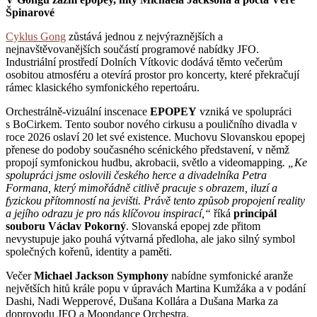
Špinarové
Cyklus Gong
zůstává jednou z nejvýraznějších a
nejnavštěvovanějších součástí programové nabídky JFO.
Industriální prostředí Dolních Vítkovic dodává těmto večerům
osobitou atmosféru a otevírá prostor pro koncerty, které překračují
rámec klasického symfonického repertoáru.
Orchestrálně-vizuální inscenace
EPOPEY
vzniká ve spolupráci
s BoCirkem. Tento soubor nového cirkusu a pouličního divadla v
roce 2026 oslaví 20 let své existence. Muchovu Slovanskou epopej
přenese do podoby současného scénického představení, v němž
propojí symfonickou hudbu, akrobacii, světlo a videomapping
. „Ke
spolupráci jsme oslovili českého herce a divadelníka Petra
Formana, který mimořádně citlivě pracuje s obrazem, iluzí a
fyzickou přítomností na jevišti. Právě tento způsob propojení reality
a jejího odrazu je pro nás klíčovou inspirací,“
říká
principál
souboru Václav Pokorný
. Slovanská epopej zde přitom
nevystupuje jako pouhá výtvarná předloha, ale jako silný symbol
společných kořenů, identity a paměti.
Večer
Michael Jackson Symphony
nabídne symfonické aranže
největších hitů krále popu v úpravách Martina Kumžáka a v podání
Dashi, Nadi Wepperové, Dušana Kollára a Dušana Marka za
doprovodu JFO a Moondance Orchestra.