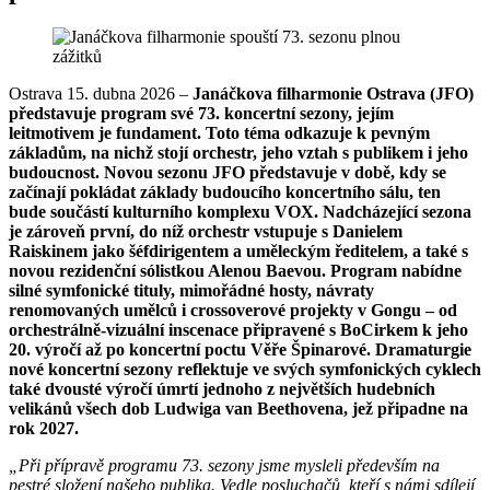
Ostrava 15. dubna 2026 –
Janáčkova filharmonie Ostrava (JFO)
představuje program své 73. koncertní sezony, jejím
leitmotivem je fundament. Toto téma odkazuje k pevným
základům, na nichž stojí orchestr, jeho vztah s publikem i jeho
budoucnost. Novou sezonu JFO představuje v době, kdy se
začínají pokládat základy budoucího koncertního sálu, ten
bude součástí kulturního komplexu VOX. Nadcházející sezona
je zároveň první, do níž orchestr vstupuje s Danielem
Raiskinem jako šéfdirigentem a uměleckým ředitelem, a také s
novou rezidenční sólistkou Alenou Baevou. Program nabídne
silné symfonické tituly, mimořádné hosty, návraty
renomovaných umělců i crossoverové projekty v Gongu – od
orchestrálně-vizuální inscenace připravené s BoCirkem k jeho
20. výročí až po koncertní poctu Věře Špinarové. Dramaturgie
nové koncertní sezony reflektuje ve svých symfonických cyklech
také dvousté výročí úmrtí jednoho z největších hudebních
velikánů všech dob Ludwiga van Beethovena, jež připadne na
rok 2027.
„Při přípravě programu 73. sezony jsme mysleli především na
pestré složení našeho publika. Vedle posluchačů, kteří s námi sdílejí