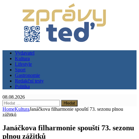
Vydavatel
Kultura
Lifestyle
Sport
Gastronomie
Redakční testy
Politika
08.08.2026
Vyhledávání
Home
Kultura
Janáčkova filharmonie spouští 73. sezonu plnou
zážitků
Janáčkova filharmonie spouští 73. sezonu
plnou zážitků