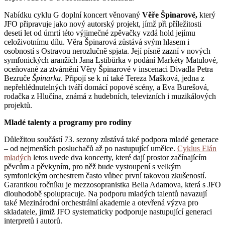
Nabídku cyklu G doplní koncert věnovaný
Věře Špinarové,
který
JFO připravuje jako nový autorský projekt, jímž při příležitosti
deseti let od úmrtí této výjimečné zpěvačky vzdá hold jejímu
celoživotnímu dílu. Věra Špinarová zůstává svým hlasem i
osobností s Ostravou nerozlučně spjata. Její písně zazní v nových
symfonických aranžích Jana Lstibůrka v podání Markéty Matulové,
oceňované za ztvárnění Věry Špinarové v inscenaci Divadla Petra
Bezruče
Špinarka
. Připojí se k ní také Tereza Mašková, jedna z
nepřehlédnutelných tváří domácí popové scény, a Eva Burešová,
rodačka z Hlučína, známá z hudebních, televizních i muzikálových
projektů.
Mladé talenty a programy pro rodiny
Důležitou součástí 73. sezony zůstává také podpora mladé generace
– od nejmenších posluchačů až po nastupující umělce.
Cyklus Elán
mladých
letos uvede dva koncerty, které dají prostor začínajícím
pěvcům a pěvkyním, pro něž bude vystoupení s velkým
symfonickým orchestrem často vůbec první takovou zkušeností.
Garantkou ročníku je mezzosopranistka Bella Adamova, která s JFO
dlouhodobě spolupracuje. Na podporu mladých talentů navazují
také Mezinárodní orchestrální akademie a otevřená výzva pro
skladatele, jimiž JFO systematicky podporuje nastupující generaci
interpretů i autorů.