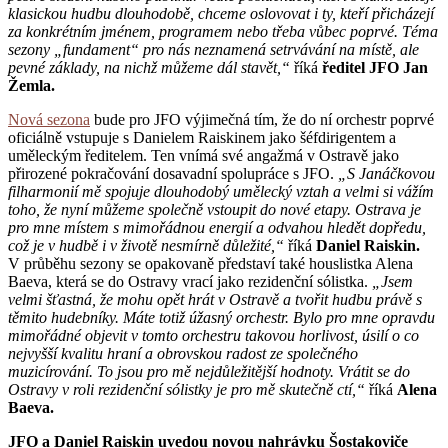
klasickou hudbu dlouhodobě, chceme oslovovat i ty, kteří přicházejí
za konkrétním jménem, programem nebo třeba vůbec poprvé. Téma
sezony „fundament“ pro nás neznamená setrvávání na místě, ale
pevné základy, na nichž můžeme dál stavět,“
říká
ředitel JFO Jan
Žemla.
Nová sezona
bude pro JFO výjimečná tím, že do ní orchestr poprvé
oficiálně vstupuje s Danielem Raiskinem jako šéfdirigentem a
uměleckým ředitelem. Ten vnímá své angažmá v Ostravě jako
přirozené pokračování dosavadní spolupráce s JFO.
„S Janáčkovou
filharmonií mě spojuje dlouhodobý umělecký vztah a velmi si vážím
toho, že nyní můžeme společně vstoupit do nové etapy. Ostrava je
pro mne místem s mimořádnou energií a odvahou hledět dopředu,
což je v hudbě i v životě nesmírně důležité,“
říká
Daniel Raiskin.
V průběhu sezony se opakovaně představí také houslistka Alena
Baeva, která se do Ostravy vrací jako rezidenční sólistka.
„Jsem
velmi šťastná, že mohu opět hrát v Ostravě a tvořit hudbu právě s
těmito hudebníky. Máte totiž úžasný orchestr. Bylo pro mne opravdu
mimořádné objevit v tomto orchestru takovou horlivost, úsilí o co
nejvyšší kvalitu hraní a obrovskou radost ze společného
muzicírování. To jsou pro mě nejdůležitější hodnoty. Vrátit se do
Ostravy v roli rezidenční sólistky je pro mě skutečně ctí,“
říká
Alena
Baeva.
JFO a Daniel Raiskin uvedou novou nahrávku Šostakoviče