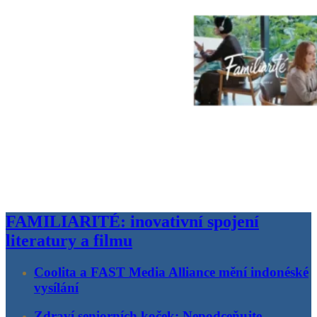
FAMILIARITÉ: inovativní spojení
literatury a filmu
Coolita a FAST Media Alliance mění indonéské
vysílání
Zdraví seniorních koček: Nepodceňujte