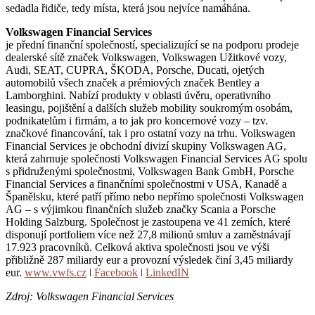
sedadla řidiče, tedy místa, která jsou nejvíce namáhána.
Volkswagen Financial Services
je přední finanční společností, specializující se na podporu prodeje
dealerské sítě značek Volkswagen, Volkswagen Užitkové vozy,
Audi, SEAT, CUPRA, ŠKODA, Porsche, Ducati, ojetých
automobilů všech značek a prémiových značek Bentley a
Lamborghini. Nabízí produkty v oblasti úvěru, operativního
leasingu, pojištění a dalších služeb mobility soukromým osobám,
podnikatelům i firmám, a to jak pro koncernové vozy – tzv.
značkové financování, tak i pro ostatní vozy na trhu. Volkswagen
Financial Services je obchodní divizí skupiny Volkswagen AG,
která zahrnuje společnosti Volkswagen Financial Services AG spolu
s přidruženými společnostmi, Volkswagen Bank GmbH, Porsche
Financial Services a finančními společnostmi v USA, Kanadě a
Španělsku, které patří přímo nebo nepřímo společnosti Volkswagen
AG – s výjimkou finančních služeb značky Scania a Porsche
Holding Salzburg. Společnost je zastoupena ve 41 zemích, které
disponují portfoliem více než 27,8 milionů smluv a zaměstnávají
17.923 pracovníků. Celková aktiva společnosti jsou ve výši
přibližně 287 miliardy eur a provozní výsledek činí 3,45 miliardy
eur.
www.vwfs.cz
ǀ
Facebook
ǀ
LinkedIN
Zdroj: Volkswagen Financial Services