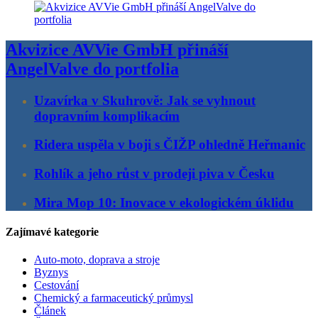
Akvizice AVVie GmbH přináší
AngelValve do portfolia
Uzavírka v Skuhrově: Jak se vyhnout
dopravním komplikacím
Ridera uspěla v boji s ČIŽP ohledně Heřmanic
Rohlík a jeho růst v prodeji piva v Česku
Mira Mop 10: Inovace v ekologickém úklidu
Zajímavé kategorie
Auto-moto, doprava a stroje
Byznys
Cestování
Chemický a farmaceutický průmysl
Článek