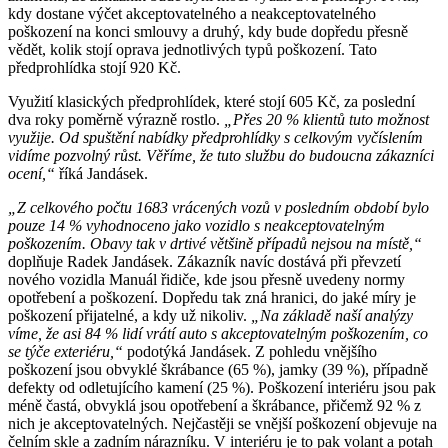
kdy dostane výčet akceptovatelného a neakceptovatelného
poškození na konci smlouvy a druhý, kdy bude dopředu přesně
vědět, kolik stojí oprava jednotlivých typů poškození. Tato
předprohlídka stojí 920 Kč.
Využití klasických předprohlídek, které stojí 605 Kč, za poslední
dva roky poměrně výrazně rostlo.
„Přes 20 % klientů tuto možnost
využije. Od spuštění nabídky předprohlídky s celkovým vyčíslením
vidíme pozvolný růst. Věříme, že tuto službu do budoucna zákazníci
ocení,“
říká Jandásek.
„Z celkového počtu 1683 vrácených vozů v posledním období bylo
pouze 14 % vyhodnoceno jako vozidlo s neakceptovatelným
poškozením. Obavy tak v drtivé většině případů nejsou na místě,“
doplňuje Radek Jandásek. Zákazník navíc dostává při převzetí
nového vozidla Manuál řidiče, kde jsou přesně uvedeny normy
opotřebení a poškození. Dopředu tak zná hranici, do jaké míry je
poškození přijatelné, a kdy už nikoliv.
„Na základě naší analýzy
víme, že asi 84 % lidí vrátí auto s akceptovatelným poškozením, co
se týče exteriéru,“
podotýká Jandásek. Z pohledu vnějšího
poškození jsou obvyklé škrábance (65 %), jamky (39 %), případně
defekty od odletujícího kamení (25 %). Poškození interiéru jsou pak
méně častá, obvyklá jsou opotřebení a škrábance, přičemž 92 % z
nich je akceptovatelných. Nejčastěji se vnější poškození objevuje na
čelním skle a zadním nárazníku. V interiéru je to pak volant a potah