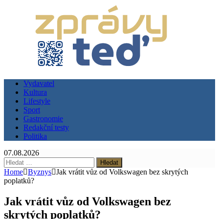
Vydavatel
Kultura
Lifestyle
Sport
Gastronomie
Redakční testy
Politika
07.08.2026
Vyhledávání
Home
Byznys
Jak vrátit vůz od Volkswagen bez skrytých
poplatků?
Jak vrátit vůz od Volkswagen bez
skrytých poplatků?