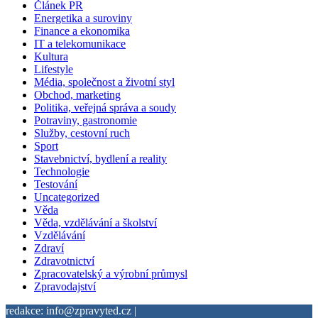
Článek PR
Energetika a suroviny
Finance a ekonomika
IT a telekomunikace
Kultura
Lifestyle
Média, společnost a životní styl
Obchod, marketing
Politika, veřejná správa a soudy
Potraviny, gastronomie
Služby, cestovní ruch
Sport
Stavebnictví, bydlení a reality
Technologie
Testování
Uncategorized
Věda
Věda, vzdělávání a školství
Vzdělávání
Zdraví
Zdravotnictví
Zpracovatelský a výrobní průmysl
Zpravodajství
redakce: info@zpravyted.cz |