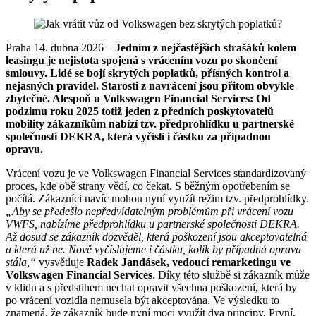
Praha 14. dubna 2026 –
Jedním z nejčastějších strašáků kolem
leasingu je nejistota spojená s vrácením vozu po skončení
smlouvy. Lidé se bojí skrytých poplatků, přísných kontrol a
nejasných pravidel. Starosti z navrácení jsou přitom obvykle
zbytečné. Alespoň u Volkswagen Financial Services: Od
podzimu roku 2025 totiž jeden z předních poskytovatelů
mobility zákazníkům nabízí tzv. předprohlídku u partnerské
společnosti DEKRA, která vyčíslí i částku za případnou
opravu.
Vrácení vozu je ve Volkswagen Financial Services standardizovaný
proces, kde obě strany vědí, co čekat. S běžným opotřebením se
počítá. Zákazníci navíc mohou nyní využít režim tzv. předprohlídky.
„Aby se předešlo nepředvídatelným problémům při vrácení vozu
VWFS, nabízíme předprohlídku u partnerské společnosti DEKRA.
Až dosud se zákazník dozvěděl, která poškození jsou akceptovatelná
a která už ne. Nově vyčíslujeme i částku, kolik by případná oprava
stála,“
vysvětluje
Radek Jandásek, vedoucí remarketingu ve
Volkswagen Financial Services
. Díky této službě si zákazník může
v klidu a s předstihem nechat opravit všechna poškození, která by
po vrácení vozidla nemusela být akceptována. Ve výsledku to
znamená, že zákazník bude nyní moci využít dva principy. První,