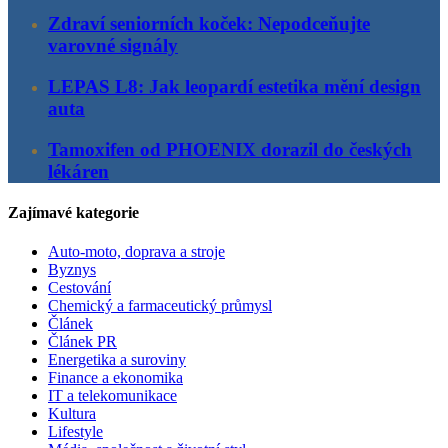
Zdraví seniorních koček: Nepodceňujte
varovné signály
LEPAS L8: Jak leopardí estetika mění design
auta
Tamoxifen od PHOENIX dorazil do českých
lékáren
Zajímavé kategorie
Auto-moto, doprava a stroje
Byznys
Cestování
Chemický a farmaceutický průmysl
Článek
Článek PR
Energetika a suroviny
Finance a ekonomika
IT a telekomunikace
Kultura
Lifestyle