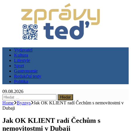
Vydavatel
Kultura
Lifestyle
Sport
Gastronomie
Redakční testy
Politika
09.08.2026
Vyhledávání
Home
Byznys
Jak OK KLIENT radí Čechům s nemovitostmi v
Dubaji
Jak OK KLIENT radí Čechům s
nemovitostmi v Dubaji