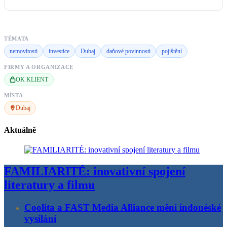
TÉMATA
nemovitosti
investice
Dubaj
daňové povinnosti
pojištění
FIRMY A ORGANIZACE
OK KLIENT
MÍSTA
Dubaj
Aktuálně
FAMILIARITÉ: inovativní spojení
literatury a filmu
Coolita a FAST Media Alliance mění indonéské
vysílání