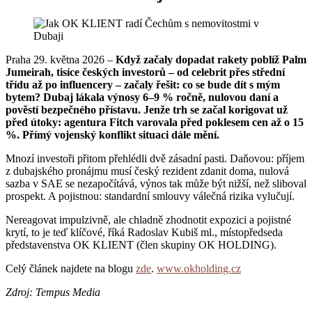
Praha 29. května 2026 –
Když začaly dopadat rakety poblíž Palm
Jumeirah, tisíce českých investorů – od celebrit přes střední
třídu až po influencery – začaly řešit: co se bude dít s mým
bytem? Dubaj lákala výnosy 6–9 % ročně, nulovou daní a
pověstí bezpečného přístavu. Jenže trh se začal korigovat už
před útoky: agentura Fitch varovala před poklesem cen až o 15
%. Přímý vojenský konflikt situaci dále mění.
Mnozí investoři přitom přehlédli dvě zásadní pasti. Daňovou: příjem
z dubajského pronájmu musí český rezident zdanit doma, nulová
sazba v SAE se nezapočítává, výnos tak může být nižší, než sliboval
prospekt. A pojistnou: standardní smlouvy válečná rizika vylučují.
Nereagovat impulzivně, ale chladně zhodnotit expozici a pojistné
krytí, to je teď klíčové, říká Radoslav Kubiš ml., místopředseda
představenstva OK KLIENT (člen skupiny OK HOLDING).
Celý článek najdete na blogu
zde
.
www.okholding.cz
Zdroj: Tempus Media