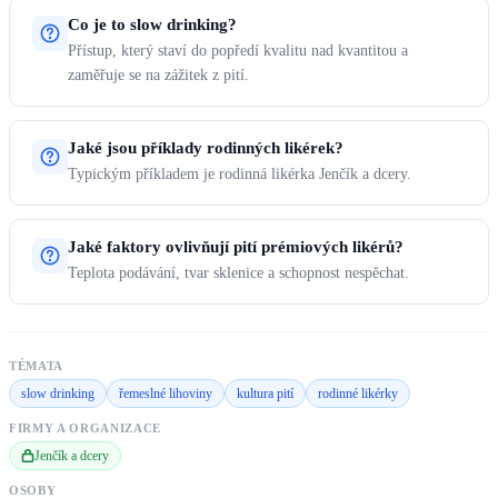
Co je to slow drinking?
Přístup, který staví do popředí kvalitu nad kvantitou a
zaměřuje se na zážitek z pití.
Jaké jsou příklady rodinných likérek?
Typickým příkladem je rodinná likérka Jenčík a dcery.
Jaké faktory ovlivňují pití prémiových likérů?
Teplota podávání, tvar sklenice a schopnost nespěchat.
TÉMATA
slow drinking
řemeslné lihoviny
kultura pití
rodinné likérky
FIRMY A ORGANIZACE
Jenčík a dcery
OSOBY