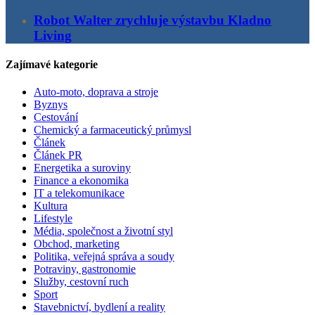
Robot Walter zrychluje výstavbu Kladno
Living
Zajímavé kategorie
Auto-moto, doprava a stroje
Byznys
Cestování
Chemický a farmaceutický průmysl
Článek
Článek PR
Energetika a suroviny
Finance a ekonomika
IT a telekomunikace
Kultura
Lifestyle
Média, společnost a životní styl
Obchod, marketing
Politika, veřejná správa a soudy
Potraviny, gastronomie
Služby, cestovní ruch
Sport
Stavebnictví, bydlení a reality