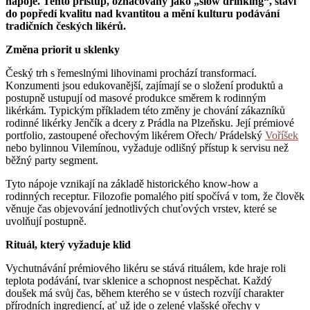
nápoje. Tento přístup, označovaný jako „slow drinking“, staví
do popředí kvalitu nad kvantitou a mění kulturu podávání
tradičních českých likérů.
Změna priorit u sklenky
Český trh s řemeslnými lihovinami prochází transformací.
Konzumenti jsou edukovanější, zajímají se o složení produktů a
postupně ustupují od masové produkce směrem k rodinným
likérkám. Typickým příkladem této změny je chování zákazníků
rodinné likérky Jenčík a dcery z Prádla na Plzeňsku. Její prémiové
portfolio, zastoupené ořechovým likérem Ořech/ Prádelský
Voříšek
nebo bylinnou Vilemínou, vyžaduje odlišný přístup k servisu než
běžný party segment.
Tyto nápoje vznikají na základě historického know-how a
rodinných receptur. Filozofie pomalého pití spočívá v tom, že člověk
věnuje čas objevování jednotlivých chuťových vrstev, které se
uvolňují postupně.
Rituál, který vyžaduje klid
Vychutnávání prémiového likéru se stává rituálem, kde hraje roli
teplota podávání, tvar sklenice a schopnost nespěchat. Každý
doušek má svůj čas, během kterého se v ústech rozvíjí charakter
přírodních ingrediencí, ať už jde o zelené vlašské ořechy v