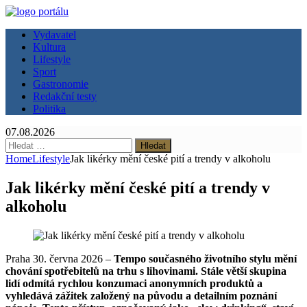
Vydavatel
Kultura
Lifestyle
Sport
Gastronomie
Redakční testy
Politika
07.08.2026
Vyhledávání
Home
Lifestyle
Jak likérky mění české pití a trendy v alkoholu
Jak likérky mění české pití a trendy v
alkoholu
Praha 30. června 2026 –
Tempo současného životního stylu mění
chování spotřebitelů na trhu s lihovinami. Stále větší skupina
lidí odmítá rychlou konzumaci anonymních produktů a
vyhledává zážitek založený na původu a detailním poznání