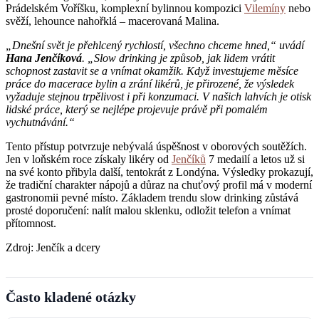
Prádelském Voříšku, komplexní bylinnou kompozici
Vilemíny
nebo
svěží, lehounce nahořklá – macerovaná Malina.
„Dnešní svět je přehlcený rychlostí, všechno chceme hned,“ uvádí
Hana Jenčíková
. „Slow drinking je způsob, jak lidem vrátit
schopnost zastavit se a vnímat okamžik. Když investujeme měsíce
práce do macerace bylin a zrání likérů, je přirozené, že výsledek
vyžaduje stejnou trpělivost i při konzumaci. V našich lahvích je otisk
lidské práce, který se nejlépe projevuje právě při pomalém
vychutnávání.“
Tento přístup potvrzuje nebývalá úspěšnost v oborových soutěžích.
Jen v loňském roce získaly likéry od
Jenčíků
7 medailí a letos už si
na své konto přibyla další, tentokrát z Londýna. Výsledky prokazují,
že tradiční charakter nápojů a důraz na chuťový profil má v moderní
gastronomii pevné místo. Základem trendu slow drinking zůstává
prosté doporučení: nalít malou sklenku, odložit telefon a vnímat
přítomnost.
Zdroj: Jenčík a dcery
Často kladené otázky