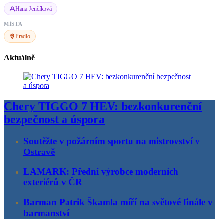
Hana Jenčíková
MÍSTA
Prádlo
Aktuálně
Chery TIGGO 7 HEV: bezkonkurenční
bezpečnost a úspora
Soutěžte v požárním sportu na mistrovství v
Ostravě
LAMARK: Přední výrobce moderních
exteriérů v ČR
Barman Patrik Škamla míří na světové finále v
barmanství